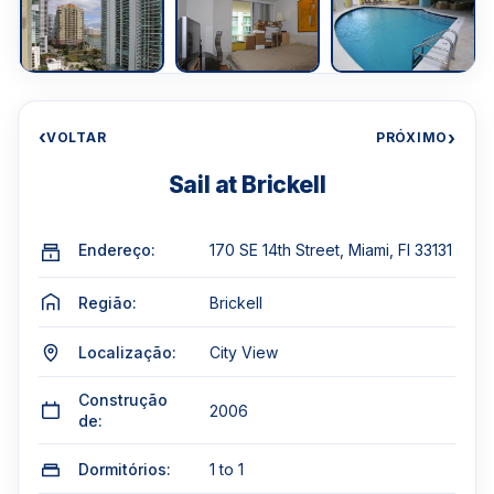
‹
›
VOLTAR
PRÓXIMO
Sail at Brickell
Endereço:
170 SE 14th Street, Miami, Fl 33131
Região:
Brickell
Localização:
City View
Construção
2006
de:
Dormitórios:
1 to 1