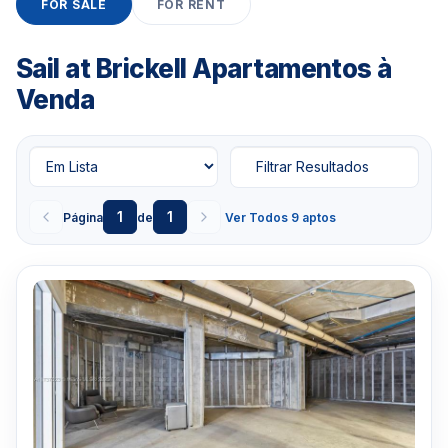
FOR SALE
FOR RENT
3957-0613
Sail at Brickell Apartamentos à
Venda
Filtrar Resultados
1
1
Página
de
Ver Todos 9 aptos