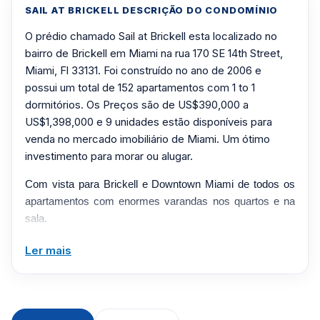
SAIL AT BRICKELL DESCRIÇÃO DO CONDOMÍNIO
O prédio chamado Sail at Brickell esta localizado no
bairro de Brickell em Miami na rua 170 SE 14th Street,
Miami, Fl 33131. Foi construído no ano de 2006 e
possui um total de 152 apartamentos com 1 to 1
dormitórios. Os Preços são de US$390,000 a
US$1,398,000 e 9 unidades estão disponíveis para
venda no mercado imobiliário de Miami. Um ótimo
investimento para morar ou alugar.
Com vista para Brickell e Downtown Miami de todos os
apartamentos com enormes varandas nos quartos e na
sala.
Ler mais
Clique aqui para mandar um email
ou
WhatsApp um corretor em Miami +1 305 540
5744
Para Vendas ligar no telefone no Brasil SP 11-