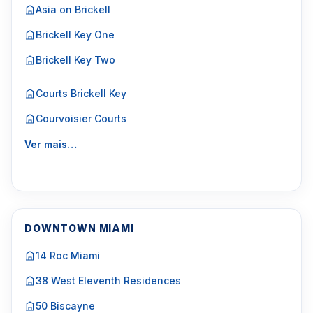
Asia on Brickell
Brickell Key One
Brickell Key Two
Courts Brickell Key
Courvoisier Courts
Ver mais…
DOWNTOWN MIAMI
14 Roc Miami
38 West Eleventh Residences
50 Biscayne