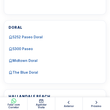
DORAL
5252 Paseo Doral
5300 Paseo
Midtown Doral
The Blue Doral
HALLANDALE BEACH
Falar com
Agendar
200 Leslie
Anterior
Próximo
Corretor
Visita