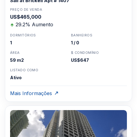
Sail at Brickell Apt # 1407
PREÇO DE VENDA
US$465,000
29.2% Aumento
DORMITÓRIOS
BANHEIROS
1
1 / 0
ÁREA
$ CONDOMÍNIO
59 m2
US$647
LISTADO COMO
Ativo
Mais Informações