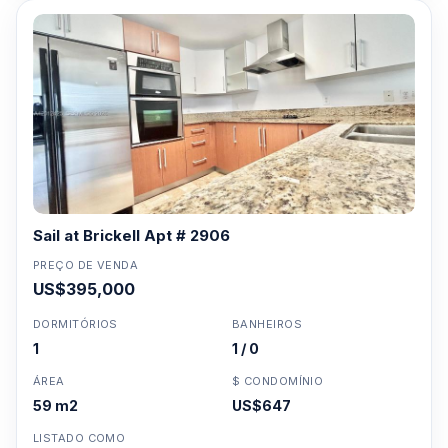
Sail at Brickell Apt # 2906
PREÇO DE VENDA
US$395,000
DORMITÓRIOS
BANHEIROS
1
1 / 0
ÁREA
$ CONDOMÍNIO
59 m2
US$647
LISTADO COMO