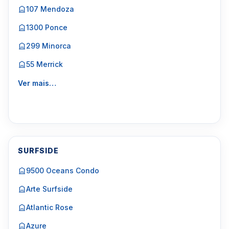
107 Mendoza
1300 Ponce
299 Minorca
55 Merrick
Ver mais…
SURFSIDE
9500 Oceans Condo
Arte Surfside
Atlantic Rose
Azure