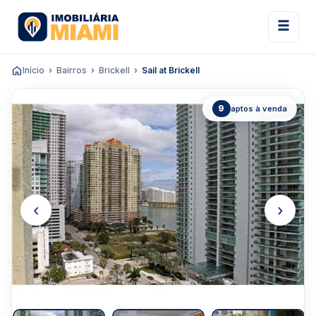
Início
Bairros
Brickell
Sail at Brickell
9
aptos à venda
‹
›