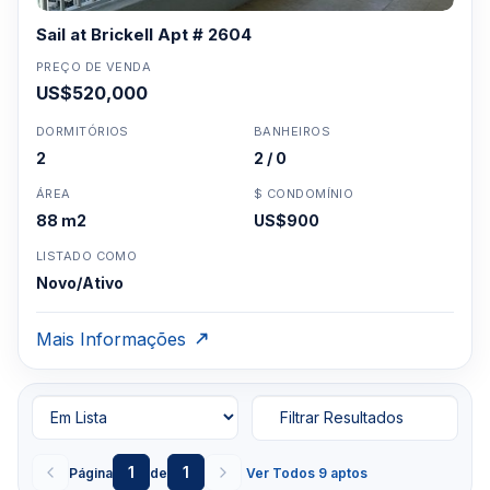
Sail at Brickell Apt # 2604
PREÇO DE VENDA
US$520,000
DORMITÓRIOS
BANHEIROS
2
2 / 0
ÁREA
$ CONDOMÍNIO
88 m2
US$900
LISTADO COMO
Novo/Ativo
Mais Informações
Filtrar Resultados
1
1
Página
de
Ver Todos 9 aptos