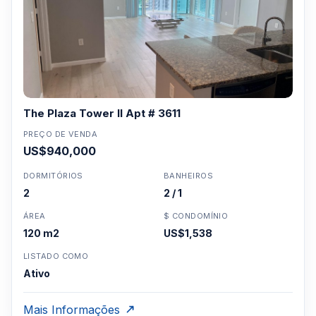
The Plaza Tower II Apt # 3611
PREÇO DE VENDA
US$940,000
DORMITÓRIOS
BANHEIROS
2
2 / 1
ÁREA
$ CONDOMÍNIO
120 m2
US$1,538
LISTADO COMO
Ativo
Mais Informações