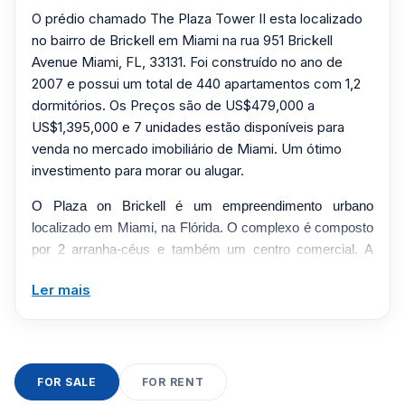
O prédio chamado The Plaza Tower II esta localizado
no bairro de Brickell em Miami na rua 951 Brickell
Avenue Miami, FL, 33131. Foi construído no ano de
2007 e possui um total de 440 apartamentos com 1,2
dormitórios. Os Preços são de US$479,000 a
US$1,395,000 e 7 unidades estão disponíveis para
venda no mercado imobiliário de Miami. Um ótimo
investimento para morar ou alugar.
O Plaza on Brickell é um empreendimento urbano
localizado em Miami, na Flórida. O complexo é composto
por 2 arranha-céus e também um centro comercial. A
Torre II do condomínio Brickell é o menor dos edifícios
Ler mais
gêmeos. Apesar da diferença de altura, ambas as torres
são construídas em terreno na Avenida Brickell, ao longo
da parte norte do distrito financeiro. A propriedade de
Brickell, Miami, foi construída por Nichols Brosch Wurst
Wolf & Associates para dar expressão a um cobiçado
FOR SALE
FOR RENT
condomínio.