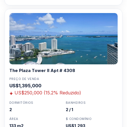
The Plaza Tower II Apt # 4308
PREÇO DE VENDA
US$1,395,000
US$250,000 (15.2% Reduzido)
DORMITÓRIOS
BANHEIROS
2
2 / 1
ÁREA
$ CONDOMÍNIO
133 m2
US$1,293