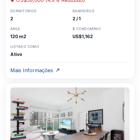
US$39,000 (4.9% Reduzido)
DORMITÓRIOS
BANHEIROS
2
2 / 1
ÁREA
$ CONDOMÍNIO
120 m2
US$1,162
LISTADO COMO
Ativo
Mais Informações