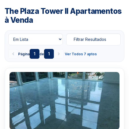
The Plaza Tower II Apartamentos
Clique aqui para mandar um email
ou
à Venda
WhatsApp um corretor em Miami +1 305 540
5744
Para Vendas ligar no telefone no Brasil SP 11-
Filtrar Resultados
3957-0613
1
1
Página
de
Ver Todos 7 aptos