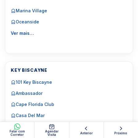
Marina Village
Oceanside
Ver mais…
KEY BISCAYNE
101 Key Biscayne
Ambassador
Cape Florida Club
Casa Del Mar
Cay Polynesia
Falar com
Agendar
Anterior
Próximo
Corretor
Visita
Ver mais…