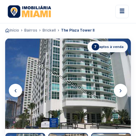
Início
Bairros
Brickell
The Plaza Tower II
7
aptos à venda
‹
›