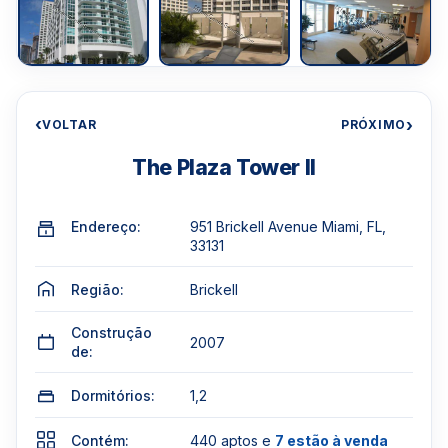
‹
›
VOLTAR
PRÓXIMO
The Plaza Tower II
Endereço:
951 Brickell Avenue Miami, FL,
33131
Região:
Brickell
Construção
2007
de:
Dormitórios:
1,2
Contém:
440 aptos e
7 estão à venda