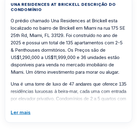
UNA RESIDENCES AT BRICKELL DESCRIÇÃO DO
CONDOMÍNIO
O prédio chamado Una Residences at Brickell esta
localizado no bairro de Brickell em Miami na rua 175 SE
25th Rd, Miami, FL 33129. Foi construído no ano de
2025 e possui um total de 135 apartamentos com 2-5
& Penthouses dormitórios. Os Preços são de
US$1,290,000 a US$11,999,000 e 36 unidades estão
disponíveis para venda no mercado imobiliário de
Miami. Um ótimo investimento para morar ou alugar.
Una é uma torre de luxo de 47 andares que oferece 135
residências luxuosas à beira-mar, cada uma com entrada
por elevador privativo. Condomínios de 2 a 5 quartos com
tamanhos de 1.100 a 4.786 pés quadrados.
Ler mais
As comodidades incluem: 3 piscinas, spa e sala de
fitness com curadoria do grupo AMAN, marina privada,
acesso exclusivo ao Grand Bay Club em Key Biscayne,