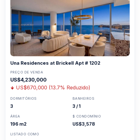
Una Residences at Brickell Apt # 1202
PREÇO DE VENDA
US$4,230,000
US$670,000 (13.7% Reduzido)
DORMITÓRIOS
BANHEIROS
3
3 / 1
ÁREA
$ CONDOMÍNIO
196 m2
US$3,578
LISTADO COMO