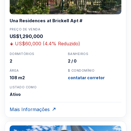
Para Vendas ligar no telefone no Brasil SP 11-
3957-0613
Una Residences at Brickell Apt #
PREÇO DE VENDA
US$1,290,000
US$60,000 (4.4% Reduzido)
DORMITÓRIOS
BANHEIROS
2
2 / 0
ÁREA
$ CONDOMÍNIO
108 m2
contatar corretor
LISTADO COMO
Ativo
Mais Informações