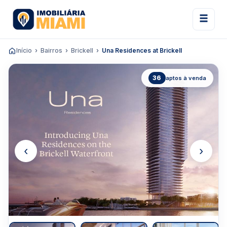
Início
Bairros
Brickell
Una Residences at Brickell
36
aptos à venda
‹
›