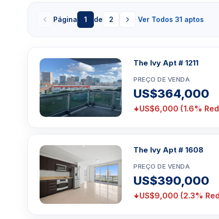
condomínio The Ivy com escritório localizado dentr
Página
1
de
2
Ver Todos 31 aptos
deseja comprar, vender ou alugar no complexo ribeir
nosso agente pelo telefone 786-361-7289
The Ivy Apt # 1211
Clique aqui para mandar um email
ou
WhatsA
Miami +1 305 540 5744
PREÇO DE VENDA
Para Vendas ligar no telefone no Brasil SP 1
US$364,000
US$6,000 (1.6% Red
The Ivy Apt # 1608
PREÇO DE VENDA
US$390,000
US$9,000 (2.3% Red