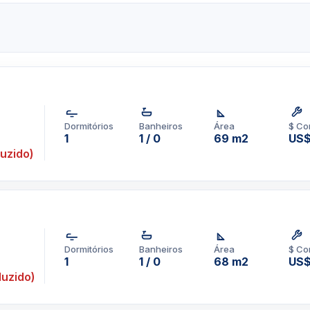
o do edifício Ivy. Se você
inho, entre em contato com
pp um corretor em
Dormitórios
Banheiros
Área
$ Co
1-3957-0613
1
1 / 0
69 m2
US
uzido)
Dormitórios
Banheiros
Área
$ Co
1
1 / 0
68 m2
US
uzido)