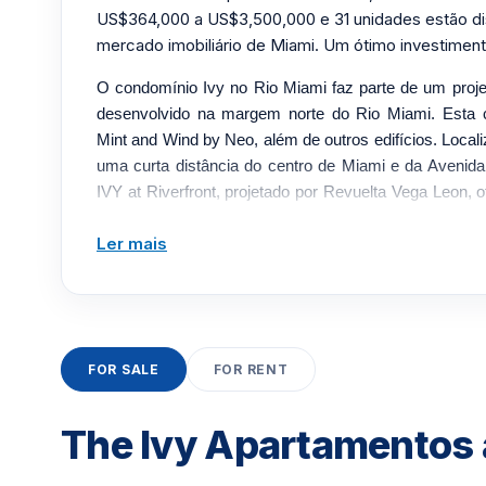
US$364,000 a US$3,500,000 e 31 unidades estão di
mercado imobiliário de Miami. Um ótimo investiment
O condomínio Ivy no Rio Miami faz parte de um proj
desenvolvido na margem norte do Rio Miami. Esta 
Mint and Wind by Neo, além de outros edifícios. Local
uma curta distância do centro de Miami e da Avenida Br
IVY at Riverfront, projetado por Revuelta Vega Leon, 
da baía e do horizonte de Miami.
Ler mais
Comodidades e recursos do Ivy
O Ivy oferece muitas comodidades, incluindo 13
exuberante localizado às margens do Rio Miami, a p
Brickell Village, do Performing Arts Center e do distrit
Também spa no local, mercado gourmet, cafete
FOR SALE
FOR RENT
teto/varandas com grades de vidro grandes o sufici
Eletrodomésticos de aço inoxidável com armários euro
The Ivy Apartamentos
secadora.
A Miami Realty Solution é uma imobiliária especiali