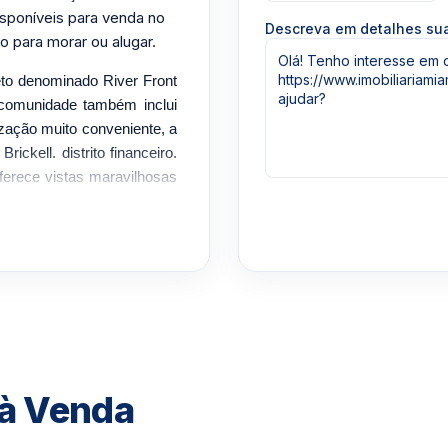
sponíveis para venda no
Descreva em detalhes s
o para morar ou alugar.
eto denominado River Front
comunidade também inclui
ização muito conveniente, a
ickell. distrito financeiro.
oferece vistas maravilhosas
,5 acres com paisagismo
oucos passos ou minutos do
o comercial central de Miami.
ria. Janelas do chão ao
ente para mesa de jantar.
peus, closets e lavadora e
 à Venda
zada em locação e venda no