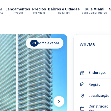
ar
Lançamentos
Prédios
Bairros e Cidades
Guia Miami
pto
Investir
em Miami
de Miami
para Compradores
31
aptos à venda
‹
VOLTAR
Endereço:
Região:
Localização:
›
Construção
de: