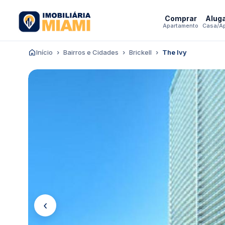
Comprar
Alug
Apartamento
Casa/A
Início
Bairros e Cidades
Brickell
The Ivy
‹