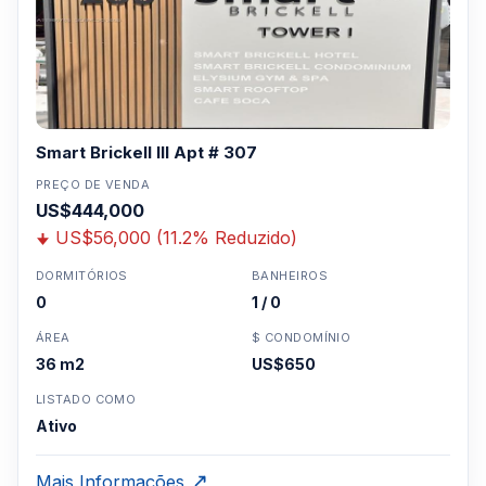
Smart Brickell III Apt # 307
PREÇO DE VENDA
US$444,000
US$56,000 (11.2% Reduzido)
DORMITÓRIOS
BANHEIROS
0
1 / 0
ÁREA
$ CONDOMÍNIO
36 m2
US$650
LISTADO COMO
Ativo
Mais Informações