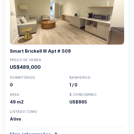
Smart Brickell III Apt # 508
PREÇO DE VENDA
US$489,000
DORMITÓRIOS
BANHEIROS
0
1 / 0
ÁREA
$ CONDOMÍNIO
49 m2
US$865
LISTADO COMO
Ativo