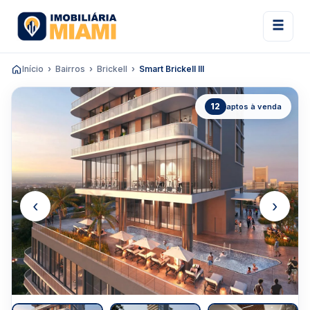
Início
Bairros
Brickell
Smart Brickell III
12
aptos à venda
‹
›