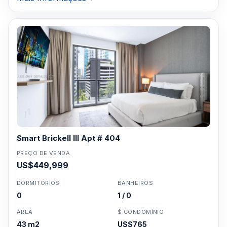
Smart Brickell III Apt # 404
PREÇO DE VENDA
US$449,999
DORMITÓRIOS
BANHEIROS
0
1 / 0
ÁREA
$ CONDOMÍNIO
43 m2
US$765