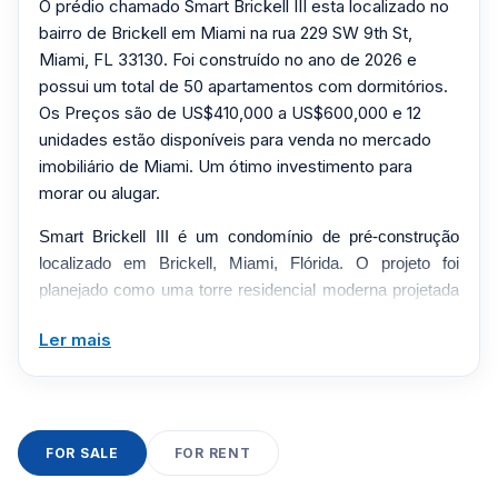
O prédio chamado Smart Brickell III esta localizado no
bairro de Brickell em Miami na rua 229 SW 9th St,
Miami, FL 33130. Foi construído no ano de 2026 e
possui um total de 50 apartamentos com dormitórios.
Os Preços são de US$410,000 a US$600,000 e 12
unidades estão disponíveis para venda no mercado
imobiliário de Miami. Um ótimo investimento para
morar ou alugar.
Smart Brickell III é um condomínio de pré-construção
localizado em Brickell, Miami, Flórida. O projeto foi
planejado como uma torre residencial moderna projetada
para oferecer residências contemporâneas, comodidades
Ler mais
de estilo de vida e acesso conveniente a restaurantes,
lojas, entretenimento e principais corredores de transporte
em todo o sul da Flórida.
O Smart Brickell III foi projetado para combinar arquitetura
FOR SALE
FOR RENT
moderna, acabamentos residenciais luxuosos e serviços
inspirados na hospitalidade em um dos mercados