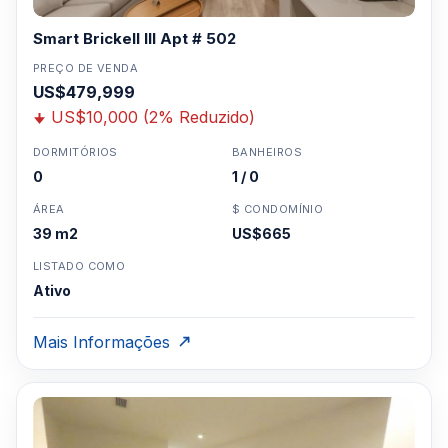
Smart Brickell III Apt # 502
PREÇO DE VENDA
US$479,999
US$10,000 (2% Reduzido)
DORMITÓRIOS
BANHEIROS
0
1 / 0
ÁREA
$ CONDOMÍNIO
39 m2
US$665
LISTADO COMO
Ativo
Mais Informações