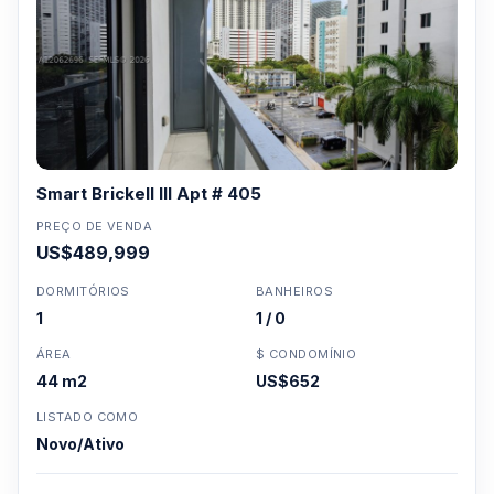
Smart Brickell III Apt # 405
PREÇO DE VENDA
US$489,999
DORMITÓRIOS
BANHEIROS
1
1 / 0
ÁREA
$ CONDOMÍNIO
44 m2
US$652
LISTADO COMO
Novo/Ativo