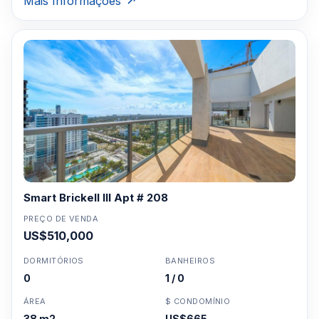
Mais Informações
Smart Brickell III Apt # 208
PREÇO DE VENDA
US$510,000
DORMITÓRIOS
BANHEIROS
0
1 / 0
ÁREA
$ CONDOMÍNIO
38 m2
US$665