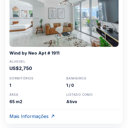
Wind by Neo Apt # 1911
ALUGUEL
US$2,750
DORMITÓRIOS
BANHEIROS
1
1 / 0
ÁREA
LISTADO COMO
65 m2
Ativo
Mais Informações