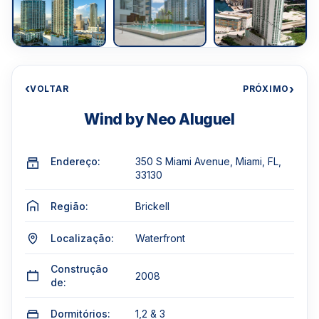
‹
›
VOLTAR
PRÓXIMO
Wind by Neo Aluguel
Endereço:
350 S Miami Avenue, Miami, FL,
33130
Região:
Brickell
Localização:
Waterfront
Construção
2008
de:
Dormitórios:
1,2 & 3