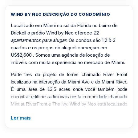
WIND BY NEO DESCRIÇÃO DO CONDOMÍNIO
Localizado em Miami no sul da Flórida no bairro de
Brickell o prédio Wind by Neo oferece
22
apartamentos para alugar
. Os condos são 1,2 & 3
quartos e os preços do aluguel começam em
US$2,600 . Somos uma agência de locação de
imóveis com muita experiencia no mercado de Miami.
Parte três do projeto de torres chamado River Front
localizado na interseção da Miami Ave e do Miami River.
É uma área de 13,5 acres onde você também pode
encontrar edifícios adicionais nesta comunidade chamada
Mint at RiverFront e The Ivy. Wind by Neo está localizado
a 5 minutos de Mary Brickell Village e do centro de Miami,
Ler mais
American Airlines Arena, Bayfront Park. São cerca de 15
minutos até South Beach e 10 minutos até o Aeroporto
Internacional de Miami. Passeie pelas vistas de Neo do