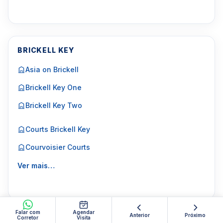
BRICKELL KEY
Asia on Brickell
Brickell Key One
Brickell Key Two
Courts Brickell Key
Courvoisier Courts
Ver mais…
Falar com
Agendar
Anterior
Próximo
Corretor
Visita