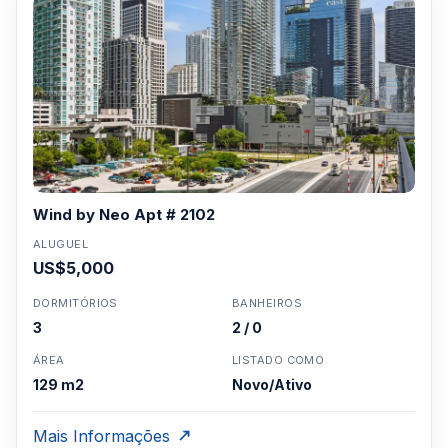
Wind by Neo Apt # 2102
ALUGUEL
US$5,000
DORMITÓRIOS
BANHEIROS
3
2 / 0
ÁREA
LISTADO COMO
129 m2
Novo/Ativo
Mais Informações