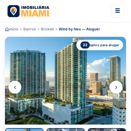
Início
Bairros
Brickell
Wind by Neo — Aluguel
22
aptos para alugar
‹
›