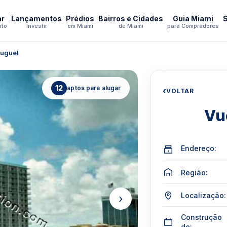
ar
Lançamentos
Prédios
Bairros e Cidades
Guia Miami
pto
Investir
em Miami
de Miami
para Compradores
luguel
12
aptos para alugar
‹
VOLTAR
Vue
Endereço:
Região:
Localização:
›
Construção
de: