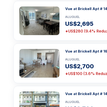
um
tempo menor que 1 meses, entre aqu
i.
Vue at Brickell Apt # 1
ALUGUEL
Clique aqui para mandar um email
ou
WhatsA
US$2,695
Miami +1 305 540 5744
Para Vendas ligar no telefone no Brasil SP 1
US$280 (9.4% Reduz
Vue at Brickell Apt # 1
ALUGUEL
US$2,700
US$100 (3.6% Reduz
Vue at Brickell Apt # 1
ALUGUEL