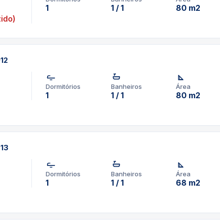
1
1 / 1
80 m2
ido)
912
Dormitórios
Banheiros
Área
1
1 / 1
80 m2
713
Dormitórios
Banheiros
Área
1
1 / 1
68 m2