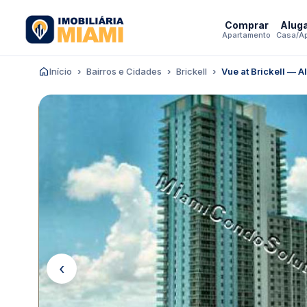
Comprar
Alug
Apartamento
Casa/A
Início
Bairros e Cidades
Brickell
Vue at Brickell — A
‹