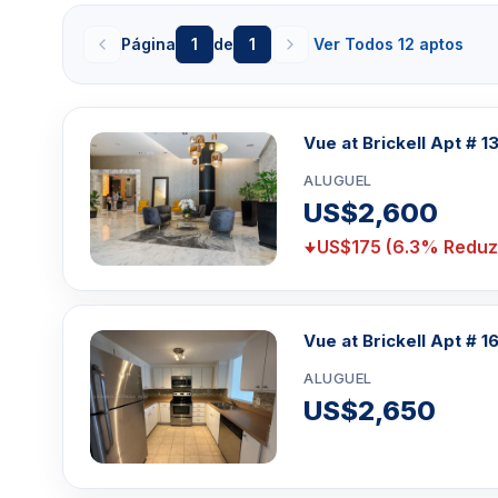
alguns minutos do complexo de entretenimento Mary 
restaurantes e bares de classe mundial. Não fique d
Página
1
de
1
Ver Todos 12 aptos
faça parte da “Nova Manhattan”. Compradores, locat
desfrutar da excelente localização deste condomín
Brickell
Vue at Brickell Apt # 13
As comodidades do Vue destacam a qualidade das
centro de saúde e bem-estar premium que permiti
ALUGUEL
relaxem e alcancem o máximo desempenho. Uma pi
US$2,600
terraço permitem que os moradores aproveitem o
US$175 (6.3% Reduz
desfrutam de belas vistas da cidade e da baía. Centro 
concierge, segurança 24 horas, sistema de entrada 
sala de clube comunitário, centro de negócios e ca
Então, se você está procurando sair dos subúrbios 
Vue at Brickell Apt # 1
urbano, o Vue at Brickell tem tudo a oferecer. Então
ALUGUEL
um investimento imobiliário em Miami, Vue at Brickell
US$2,650
Essa página e atualizada diariamente com alugueis 
minimo de 3 a 12 meses. Esse condomínio que e loc
oferer ou nao oferecer
aluguel para temporada
, Se