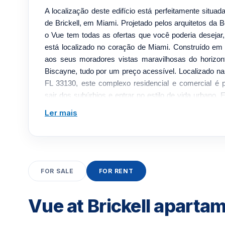
A localização deste edifício está perfeitamente situa
de Brickell, em Miami. Projetado pelos arquitetos da B
o Vue tem todas as ofertas que você poderia desej
está localizado no coração de Miami. Construído em 2
aos seus moradores vistas maravilhosas do horizo
Biscayne, tudo por um preço acessível. Localizado n
FL 33130, este complexo residencial e comercial é 
sair dos subúrbios e entrar no estilo de vida urbano. 
movimento. Encontre-se no coração de Miami em 
Ler mais
tudo. Se você deseja estar perto de South Beach, do c
financeiro de Miami, do recém-reformado Riverwa
Coconut Grove e das praias de Key Biscayne. O Vue
você precisa a poucos minutos de distância. Você v
Brickell de casa; você pode nem sair se o fize
FOR SALE
FOR RENT
apartamentos, o Vue at Brickell oferece uma varied
diferentes. De uma, duas, três e unidades de cobertu
Vue at Brickell aparta
perca a oportunidade de comprar ou alugar neste 
localizado. A localização do Vue permite que seus r