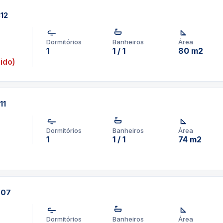
312
Dormitórios
Banheiros
Área
1
1 / 1
80 m2
ido)
11
Dormitórios
Banheiros
Área
1
1 / 1
74 m2
707
Dormitórios
Banheiros
Área