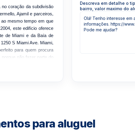
Descreva em detalhe o ti
da no coração da subdivisão
bairro, valor maximo do al
ermello, Ajamil e parceiros,
ar, ao mesmo tempo em que
004, este edifício oferece
nte de Miami e da Baía de
a 1250 S Miami Ave. Miami,
perfeito para quem procura
E porque não fazer parte do
um condomínio próximo de
entro de Miami, do distrito
lk, do Biscayne Park, de
 at Brickell tem tudo que
ai adorar chamar o Vue at
r. Com 36 andares e 323
ade de layouts de unidades
ra para você escolher. Não
mentos para aluguel
edifício maravilhosamente
esidentes estejam a apenas