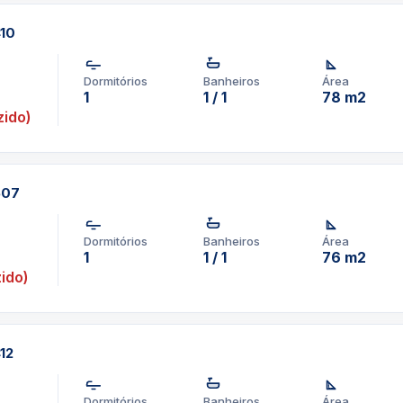
410
pp um corretor em
Dormitórios
Banheiros
Área
1
1 / 1
78 m2
1-3957-0613
ido)
607
Dormitórios
Banheiros
Área
1
1 / 1
76 m2
ido)
412
Dormitórios
Banheiros
Área