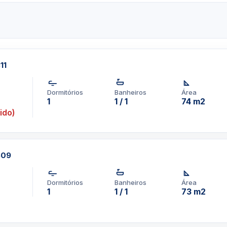
Brickell, que consiste em
e fora, venha para o Vue e
ários e investidores irão
io. Amenidades The Vue em
11
 coisas boas da vida. Um
rá que seu corpo e mente
Dormitórios
Banheiros
Área
scina na cobertura e um
1
1 / 1
74 m2
 sol de Miami, enquanto
ido)
de mídia de última geração,
sem chave, sala de bilhar,
fé com acesso à internet.
e adotar um estilo de vida
609
 compre, alugue ou procure
 é uma ótima oportunidade
Dormitórios
Banheiros
Área
1
1 / 1
73 m2
com contrato de no
alizado em Brickell pode
 você procura alugar por