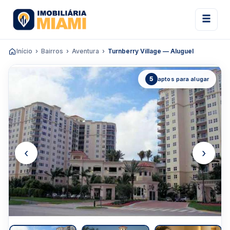
Início
Bairros
Aventura
Turnberry Village — Aluguel
5
aptos para alugar
‹
›