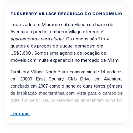
TURNBERRY VILLAGE DESCRIÇÃO DO CONDOMÍNIO
Localizado em Miami no sul da Flórida no bairro de
Aventura o prédio Turnberry Village oferece
5
apartamentos para alugar
. Os condos são 1 to 4
quartos e os preços do aluguel começam em
US$3,600 . Somos uma agência de locação de
imóveis com muita experiencia no mercado de Miami.
Turnberry Village North é um condomínio de 14 andares
em 20000 East Country Club Drive em Aventura,
concluído em 2007 como o norte de duas torres gêmeas
de inspiração mediterrânea com vista para o campo de
golfe Turnberry Isle. As residências apresentam armários
Snaidero italianos importados, eletrodomésticos
Ler mais
europeus, banheiros master de mármore com banheiras
de hidromassagem embutidas e amplos terraços
emoldurando o campo de golfe e as vistas da cidade. As