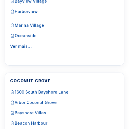
Bayview Village
Harborview
Marina Village
Oceanside
Ver mais…
COCONUT GROVE
1600 South Bayshore Lane
Arbor Coconut Grove
Bayshore Villas
Beacon Harbour