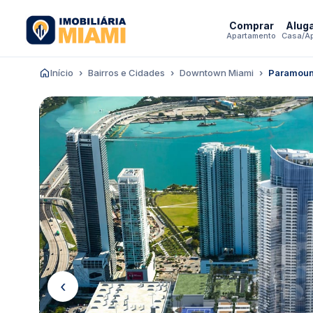
Comprar
Alug
Apartamento
Casa/A
Início
Bairros e Cidades
Downtown Miami
Paramoun
‹