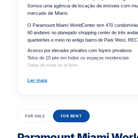
Somos uma agência de locação de imóveis com mui
mercado de Miami.
O Paramount Miami WorldCenter tem 470 condomínio
60 andares no planejado shopping center de três anda
quarteirões e meio no antigo bairro de Park West
Acesso por elevador privativo com foyers privativos
Tetos de 10 pés em todos os espaços residenciais
Salas de estar ao ar livre
Grande espaço de entretenimento
Cozinhas europeias de design
Ler mais
Pancadas de chuva e banheiras de hidromassagem
Lavanderia completa
Estúdio lock-out (em residências de 3 quartos)
Aplicativo móvel PARAMOUNT Residences
FOR SALE
FOR RENT
Acesso privado direto ao 3º andar a partir
sua residência no The Mall at Miami
Paramount Miami Worl
Centro mundial. • Comodidades do 9º andar: