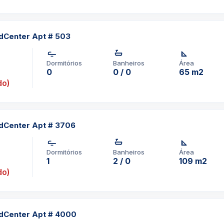
dCenter Apt # 503
Dormitórios
Banheiros
Área
0
0 / 0
65 m2
do)
dCenter Apt # 3706
Dormitórios
Banheiros
Área
1
2 / 0
109 m2
do)
dCenter Apt # 4000
com contrato de no