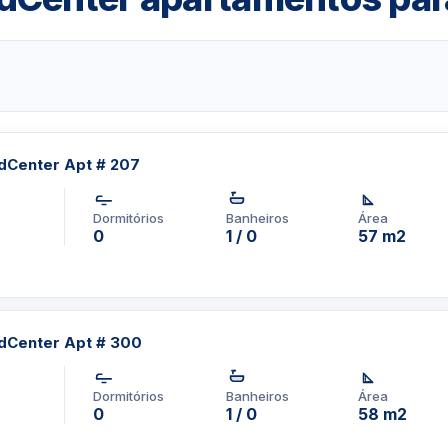
dCenter Apt # 207
oxe Área de Aeróbica
Dormitórios
Banheiros
Área
0
1 / 0
57 m2
dCenter Apt # 300
Dormitórios
Banheiros
Área
0
1 / 0
58 m2