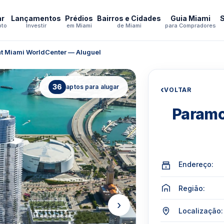
ar
Lançamentos
Prédios
Bairros e Cidades
Guia Miami
pto
Investir
em Miami
de Miami
para Compradores
t Miami WorldCenter — Aluguel
36
aptos para alugar
‹
VOLTAR
Paramo
Endereço:
Região:
›
Localização: