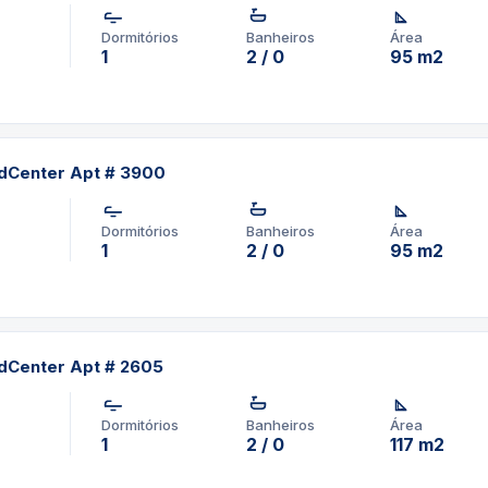
ocalizado em Downtown
emporada
, Se você
Dormitórios
Banheiros
Área
1
2 / 0
95 m2
tre aqu
i.
pp um corretor em
dCenter Apt # 3900
1-3957-0613
Dormitórios
Banheiros
Área
1
2 / 0
95 m2
dCenter Apt # 2605
Dormitórios
Banheiros
Área
1
2 / 0
117 m2