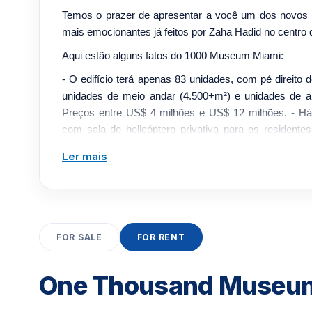
Temos o prazer de apresentar a você um dos novos p
mais emocionantes já feitos por Zaha Hadid no centro
Aqui estão alguns fatos do 1000 Museum Miami:
- O edifício terá apenas 83 unidades, com pé direito 
unidades de meio andar (4.500+m²) e unidades de a
Preços entre US$ 4 milhões e US$ 12 milhões. - Há 
com sala de helicóptero privativa para os residente
mínimo de 3 vagas atribuídas por unidade + manobri
Ler mais
Sunset no 9º andar + dois níveis de comodidades adici
incluindo piscina coberta, academia, spa, etc. - Os
terão o mais alto nível de segurança que superará 
Miami. - O preço inclui todos os pisos, iluminação
personalizados
FOR SALE
FOR RENT
- Armários de cozinha personalizados Gatto com el
Sub Zero
One Thousand Museum 
- Como a primeira torre residencial de Zaha Hadid no 
Thousand Museum será de fato um edifício icônico, u