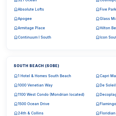
Absolute Lofts
Five Par
Apogee
Glass Mi
Armitage Place
Hilton Be
Continuum I South
Icon Sou
SOUTH BEACH (SOBE)
1 Hotel & Homes South Beach
Capri Ma
1000 Venetian Way
De Soleil
1100 West Condo (Mondrian located)
Decopla
1500 Ocean Drive
Flaming
24th & Collins
Floridian