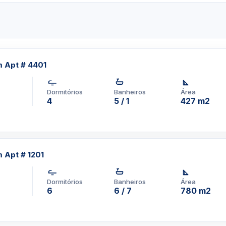
2 unidades liberadas para
esidência nesta fase terá
ão significativamente mais
 10%. Os contratos estarão
junho e conclusão em 2017.
 Apt # 4401
 House (pisos 10 e 12 com
Dormitórios
Banheiros
Área
4
5 / 1
427 m2
Apt # 1201
Dormitórios
Banheiros
Área
6
6 / 7
780 m2