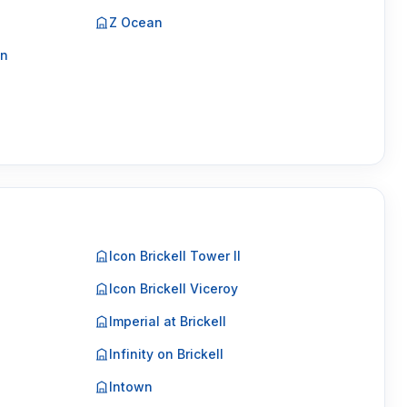
Z Ocean
on
Icon Brickell Tower II
Icon Brickell Viceroy
Imperial at Brickell
Infinity on Brickell
Intown