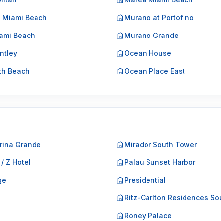
k Miami Beach
Murano at Portofino
ami Beach
Murano Grande
ntley
Ocean House
th Beach
Ocean Place East
rina Grande
Mirador South Tower
 / Z Hotel
Palau Sunset Harbor
ge
Presidential
o
Ritz-Carlton Residences So
Roney Palace