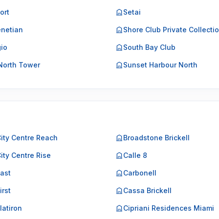
ort
Setai
netian
Shore Club Private Collecti
gio
South Bay Club
North Tower
Sunset Harbour North
City Centre Reach
Broadstone Brickell
City Centre Rise
Calle 8
East
Carbonell
irst
Cassa Brickell
Flatiron
Cipriani Residences Miami