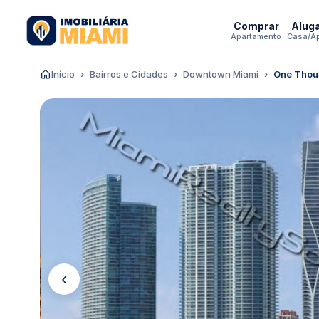
Comprar
Alug
Apartamento
Casa/A
Início
Bairros e Cidades
Downtown Miami
One Thou
‹