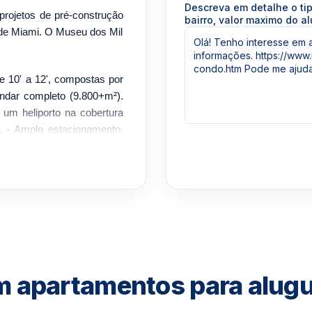
Descreva em detalhe o ti
rojetos de pré-construção
bairro, valor maximo do al
 de Miami. O Museu dos Mil
de 10' a 12', compostas por
ndar completo (9.800+m²).
um heliporto na cobertura
s. - Amplo estacionamento,
sta. - Piscinas Sunrise e
onais no 60º e 61º andares,
 residentes do 1000 Museum
qualquer outro edifício em
 e construção de armários
etrodomésticos Gaggenau e
apartamentos para alugu
hemisfério ocidental, o One
ma propriedade-troféu e um