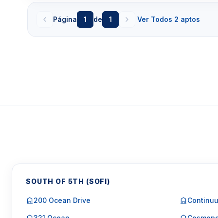
Zona 3 (piso 34-49) (TECTOS 10')
Página
1
de
1
Ver Todos 2 aptos
Interior de 4.720 pés quadrados
730 pés quadrados externos
Zona 4 (piso 50-57) (TECTOS 12')
Mais de 9.000 pés quadrados de interior
Mais de 1.300 pés quadrados exteriores
Essa página e atualizada diariamente com alugueis 
minimo de 3 a 12 meses. Esse condomínio que e l
Miami pode
oferer ou nao oferecer
aluguel para t
procura alugar por um
tempo menor que 1 meses, en
Clique aqui para mandar um email
ou
WhatsA
SOUTH OF 5TH (SOFI)
Miami +1 305 540 5744
200 Ocean Drive
Continuu
Para Vendas ligar no telefone no Brasil SP 1
321 Ocean
Cosmopo