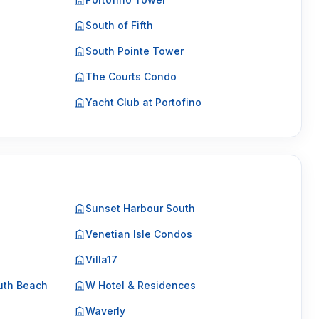
South of Fifth
South Pointe Tower
The Courts Condo
Yacht Club at Portofino
Sunset Harbour South
Venetian Isle Condos
Villa17
uth Beach
W Hotel & Residences
Waverly