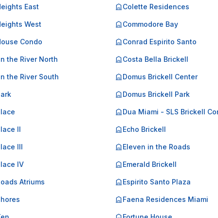
Heights East
Colette Residences
Heights West
Commodore Bay
 House Condo
Conrad Espirito Santo
on the River North
Costa Bella Brickell
on the River South
Domus Brickell Center
Park
Domus Brickell Park
Place
Dua Miami - SLS Brickell C
lace II
Echo Brickell
lace III
Eleven in the Roads
Place IV
Emerald Brickell
Roads Atriums
Espirito Santo Plaza
Shores
Faena Residences Miami
Ten
Fortune House