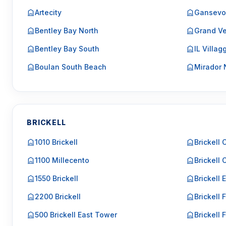
Artecity
Gansevo
Bentley Bay North
Grand Ve
Bentley Bay South
IL Villag
Boulan South Beach
Mirador 
BRICKELL
1010 Brickell
Brickell 
1100 Millecento
Brickell 
1550 Brickell
Brickell 
2200 Brickell
Brickell F
500 Brickell East Tower
Brickell 