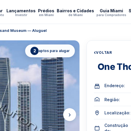
ar
Lançamentos
Prédios
Bairros e Cidades
Guia Miami
pto
Investir
em Miami
de Miami
para Compradores
sand Museum — Aluguel
2
aptos para alugar
‹
VOLTAR
One Th
Endereço:
Região:
Localização:
›
Construção
de: