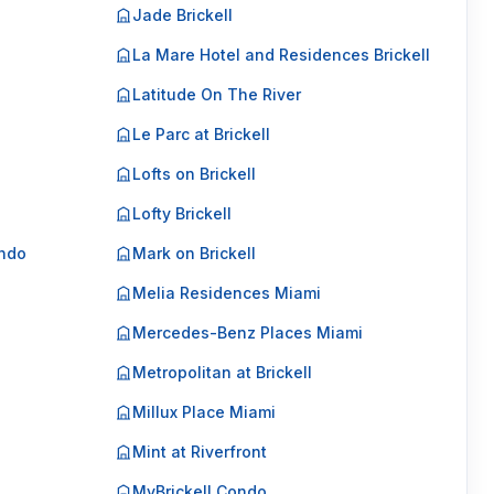
Jade Brickell
La Mare Hotel and Residences Brickell
Latitude On The River
Le Parc at Brickell
Lofts on Brickell
Lofty Brickell
ondo
Mark on Brickell
Melia Residences Miami
Mercedes-Benz Places Miami
Metropolitan at Brickell
Millux Place Miami
Mint at Riverfront
MyBrickell Condo