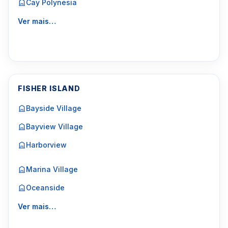
Cay Polynesia
Ver mais…
FISHER ISLAND
Bayside Village
Bayview Village
Harborview
Marina Village
Oceanside
Ver mais…