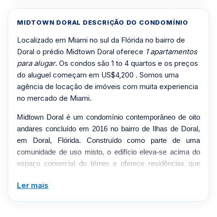
MIDTOWN DORAL DESCRIÇÃO DO CONDOMÍNIO
Localizado em Miami no sul da Flórida no bairro de
Doral o prédio Midtown Doral oferece
1 apartamentos
para alugar
. Os condos são 1 to 4 quartos e os preços
do aluguel começam em US$4,200 . Somos uma
agência de locação de imóveis com muita experiencia
no mercado de Miami.
Midtown Doral é um condomínio contemporâneo de oito
andares concluído em 2016 no bairro de Ilhas de Doral,
em Doral, Flórida. Construído como parte de uma
comunidade de uso misto, o edifício eleva-se acima do
espaço comercial do térreo e oferece residências que
variam de um a três quartos. As casas apresentam
Ler mais
janelas e portas de alto impacto, piso de cerâmica,
armários importados, ilhas de cozinha e varandas
espaçosas, com muitas unidades incluindo duas vagas