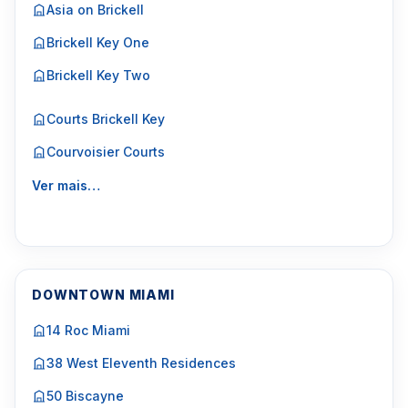
Asia on Brickell
Brickell Key One
Brickell Key Two
Courts Brickell Key
Courvoisier Courts
Ver mais…
DOWNTOWN MIAMI
14 Roc Miami
38 West Eleventh Residences
50 Biscayne