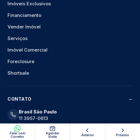
Imóveis Exclusivos
Financiamento
Vender Imóvel
Serviços
Imóvel Comercial
Foreclosure
Shortsale
CONTATO
Brasil São Paulo
11 3957-0613
Miami
Falar com
Agendar
+1 786-361-7289
Anterior
Próximo
Corretor
Visita