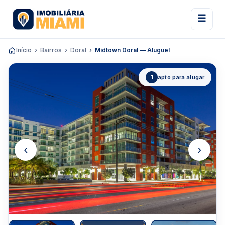
Início
Bairros
Doral
Midtown Doral — Aluguel
1
apto para alugar
‹
›