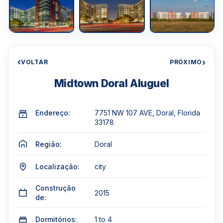
‹
›
VOLTAR
PRÓXIMO
Midtown Doral Aluguel
Endereço:
7751 NW 107 AVE, Doral, Florida
33178
Região:
Doral
Localização:
city
Construção
2015
de:
Dormitórios:
1 to 4