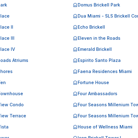
Park
Domus Brickell Park
Place
Dua Miami - SLS Brickell C
lace II
Echo Brickell
lace III
Eleven in the Roads
Place IV
Emerald Brickell
Roads Atriums
Espirito Santo Plaza
Shores
Faena Residences Miami
Ten
Fortune House
 Townhouse
Four Ambassadors
 View Condo
Four Seasons Millenium To
View Terrace
Four Seasons Millenium Tow
Vista
House of Wellness Miami
Tower
Icon Brickell Tower I