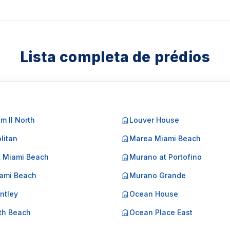
1-3957-0613
Lista completa de prédios
m II North
Louver House
litan
Marea Miami Beach
k Miami Beach
Murano at Portofino
ami Beach
Murano Grande
ntley
Ocean House
th Beach
Ocean Place East