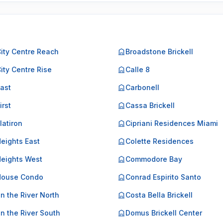
City Centre Reach
Broadstone Brickell
City Centre Rise
Calle 8
East
Carbonell
irst
Cassa Brickell
Flatiron
Cipriani Residences Miami
Heights East
Colette Residences
Heights West
Commodore Bay
 House Condo
Conrad Espirito Santo
on the River North
Costa Bella Brickell
on the River South
Domus Brickell Center