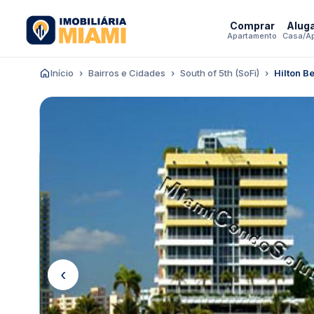
Comprar
Alug
Apartamento
Casa/A
Início
Bairros e Cidades
South of 5th (SoFi)
Hilton B
‹