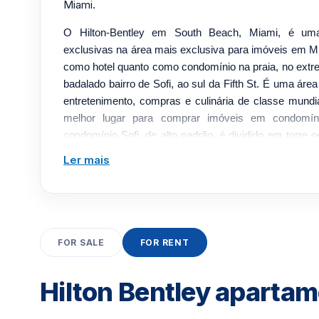
Miami.
O Hilton-Bentley em South Beach, Miami, é um
exclusivas na área mais exclusiva para imóveis em M
como hotel quanto como condomínio na praia, no extr
badalado bairro de Sofi, ao sul da Fifth St. É uma áre
entretenimento, compras e culinária de classe mundi
melhor lugar para comprar imóveis em condomí
condomínio Sofi, de alto padrão, é dividido em torre o
andares cada e um total de 114 unidades de um, d
Ler mais
Construído em 2004 pela WSG Development, c
Arquitectonica, o Hilton-Bentley desfruta de quase 250
onde hóspedes e proprietários de condomínios podem p
Depois, eles podem se retirar para o Bentley Beach C
Recursos e comodidades do Hilton-Bentley
FOR SALE
FOR RENT
Ao entrar no prédio, visitantes e moradores passam
mármore italiano e se misturam em áreas comuns
Hilton Bentley apartam
italianos. A privacidade é mantida com apenas três a
Dentro de cada condomínio encontram-se quartos ele