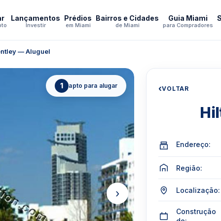
ar
Lançamentos
Prédios
Bairros e Cidades
Guia Miami
pto
Investir
em Miami
de Miami
para Compradores
entley — Aluguel
1
apto para alugar
‹
VOLTAR
Hi
Endereço:
Região:
Localização:
›
Construção
de: