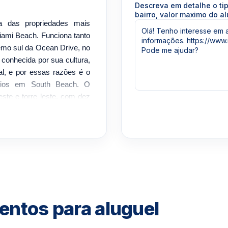
Descreva em detalhe o ti
bairro, valor maximo do al
a das propriedades mais
iami Beach. Funciona tanto
emo sul da Ocean Drive, no
a conhecida por sua cultura,
al, e por essas razões é o
nios em South Beach. O
este e torre leste, com dez
ois ou três dormitórios.
om base em projetos da
 metros de praia privativa,
raticar jet-ski e caiaque.
lub ou relaxar no Spa 101.
 por saguões adornados com
 decoradas por designers
entos para aluguel
 quatro unidades por andar.
gantes e adequados a todos