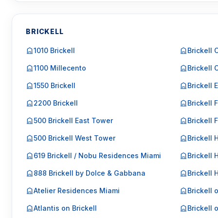
BRICKELL
1010 Brickell
Brickell 
1100 Millecento
Brickell 
1550 Brickell
Brickell 
2200 Brickell
Brickell F
500 Brickell East Tower
Brickell 
500 Brickell West Tower
Brickell 
619 Brickell / Nobu Residences Miami
Brickell 
888 Brickell by Dolce & Gabbana
Brickell
Atelier Residences Miami
Brickell 
Atlantis on Brickell
Brickell 