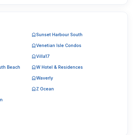
Sunset Harbour South
Venetian Isle Condos
Villa17
uth Beach
W Hotel & Residences
Waverly
Z Ocean
on