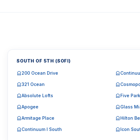
Para Vendas ligar no telefone no Brasil SP 1
SOUTH OF 5TH (SOFI)
200 Ocean Drive
Continuu
321 Ocean
Cosmopo
Absolute Lofts
Five Par
Apogee
Glass Mi
Armitage Place
Hilton Be
Continuum I South
Icon Sou