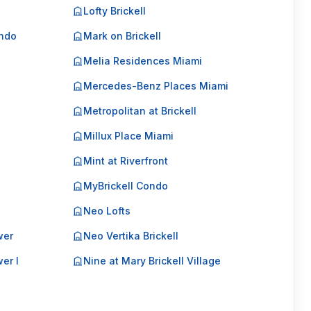
Lofty Brickell
ondo
Mark on Brickell
Melia Residences Miami
Mercedes-Benz Places Miami
Metropolitan at Brickell
Millux Place Miami
Mint at Riverfront
MyBrickell Condo
Neo Lofts
wer
Neo Vertika Brickell
er I
Nine at Mary Brickell Village