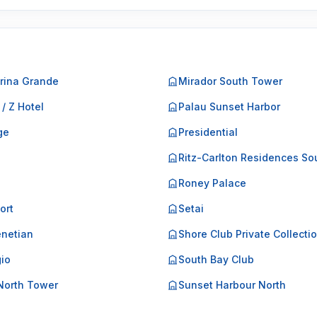
rina Grande
Mirador South Tower
 / Z Hotel
Palau Sunset Harbor
ge
Presidential
o
Ritz-Carlton Residences So
Roney Palace
ort
Setai
netian
Shore Club Private Collecti
gio
South Bay Club
North Tower
Sunset Harbour North