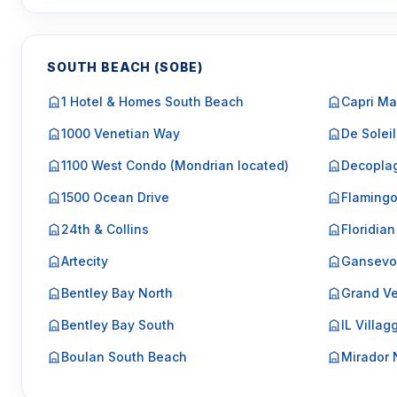
SOUTH BEACH (SOBE)
1 Hotel & Homes South Beach
Capri Ma
1000 Venetian Way
De Soleil
1100 West Condo (Mondrian located)
Decopla
1500 Ocean Drive
Flaming
24th & Collins
Floridian
Artecity
Gansevo
Bentley Bay North
Grand Ve
Bentley Bay South
IL Villag
Boulan South Beach
Mirador 