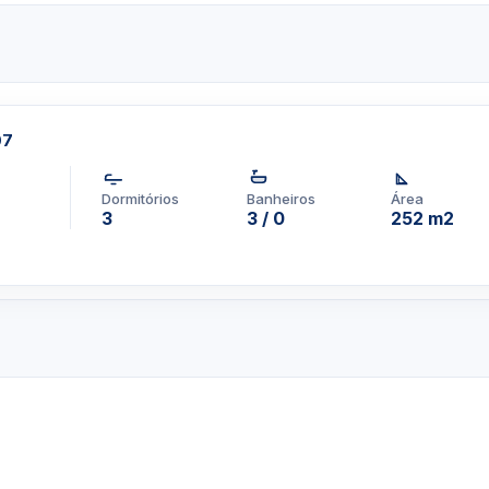
has estão equipadas com
te Kitchens e bancadas em
m vista para o Atlântico e
ucha e banheira separadas
odidades adicionais deste
07
nfinita no segundo nível,
ambém abriga restaurantes e
Dormitórios
Banheiros
Área
nobrista. A segurança é 24
3
3 / 0
252 m2
quem procura viver a vida
ach.
com contrato de no
alizado em South of 5th
emporada
, Se você
tre aqu
i.
pp um corretor em