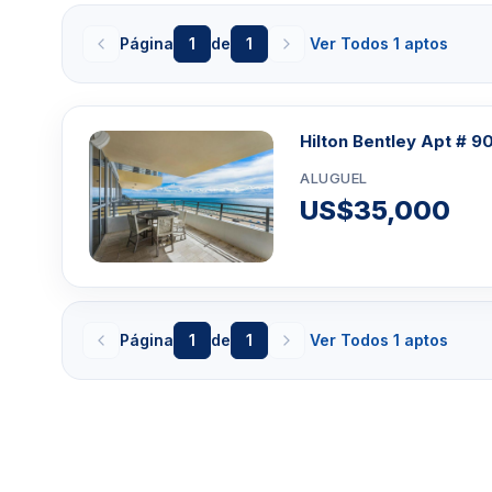
os desejos e necessidades do cliente. As cozin
eletrodomésticos em aço inoxidável, armários Nol
Página
1
de
1
Ver Todos 1 aptos
mármore com backsplash. A varanda de aço e vidro te
os banheiros possuem piso de mármore italiano e d
com bica cascata, entre outros apetrechos. As com
Hilton Bentley Apt # 9
condomínio Sofi incluem duas piscinas com borda i
jardins elaborados e vários terraços. A propriedade t
ALUGUEL
oferece aulas de ginástica e estacionamento com ma
US$35,000
horas e o estacionamento é coberto e seguro. Para 
nobre, o Hilton-Bentley é um imóvel ideal em South Be
Essa página e atualizada diariamente com alugueis 
minimo de 3 a 12 meses. Esse condomínio que e loc
Página
1
de
1
Ver Todos 1 aptos
(SoFi) pode
oferer ou nao oferecer
aluguel para t
procura alugar por um
tempo menor que 1 meses, en
Clique aqui para mandar um email
ou
WhatsA
Miami +1 305 540 5744