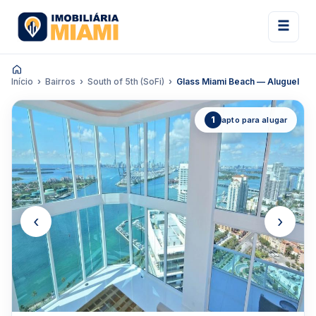
Início
Bairros
South of 5th (SoFi)
Glass Miami Beach — Aluguel
1
apto para alugar
‹
›