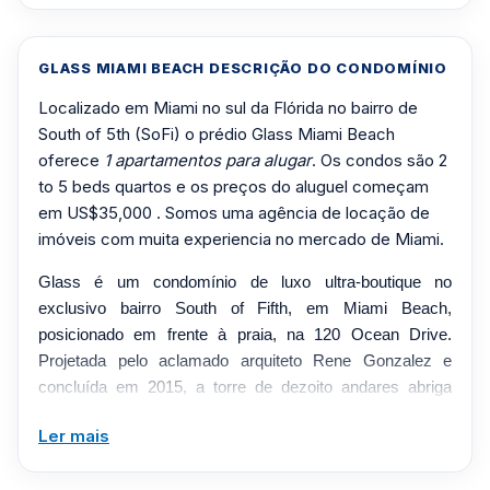
GLASS MIAMI BEACH DESCRIÇÃO DO CONDOMÍNIO
Localizado em Miami no sul da Flórida no bairro de
South of 5th (SoFi) o prédio Glass Miami Beach
oferece
1 apartamentos para alugar
. Os condos são 2
to 5 beds quartos e os preços do aluguel começam
em US$35,000 . Somos uma agência de locação de
imóveis com muita experiencia no mercado de Miami.
Glass é um condomínio de luxo ultra-boutique no
exclusivo bairro South of Fifth, em Miami Beach,
posicionado em frente à praia, na 120 Ocean Drive.
Projetada pelo aclamado arquiteto Rene Gonzalez e
concluída em 2015, a torre de dezoito andares abriga
apenas dez residências, cada uma ocupando um andar
Ler mais
inteiro com vistas de 360 ​​graus e paredes de vidro do
chão ao teto que dissolvem a fronteira entre o interior e o