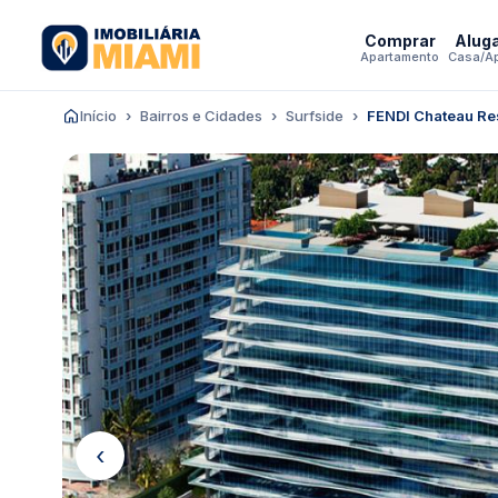
Comprar
Alug
Apartamento
Casa/A
Início
Bairros e Cidades
Surfside
FENDI Chateau Re
‹