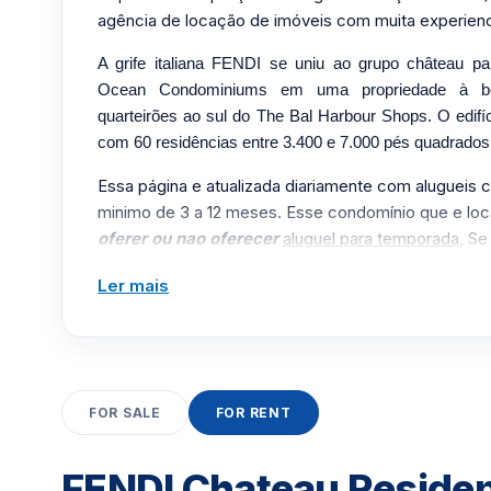
agência de locação de imóveis com muita experien
A grife italiana FENDI se uniu ao grupo château p
Ocean Condominiums em uma propriedade à be
quarteirões ao sul do The Bal Harbour Shops. O edif
com 60 residências entre 3.400 e 7.000 pés quadrados
Essa página e atualizada diariamente com alugueis 
minimo de 3 a 12 meses. Esse condomínio que e loc
oferer ou nao oferecer
aluguel para temporada
, Se
um
tempo menor que 1 meses, entre aqu
i.
Ler mais
Clique aqui para mandar um email
ou
WhatsA
Miami +1 305 540 5744
Para Vendas ligar no telefone no Brasil SP 1
FOR SALE
FOR RENT
FENDI Chateau Residen