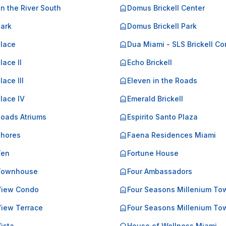
on the River South
Domus Brickell Center
Park
Domus Brickell Park
Place
Dua Miami - SLS Brickell C
lace II
Echo Brickell
lace III
Eleven in the Roads
Place IV
Emerald Brickell
Roads Atriums
Espirito Santo Plaza
Shores
Faena Residences Miami
Ten
Fortune House
 Townhouse
Four Ambassadors
 View Condo
Four Seasons Millenium To
View Terrace
Four Seasons Millenium Tow
Vista
House of Wellness Miami