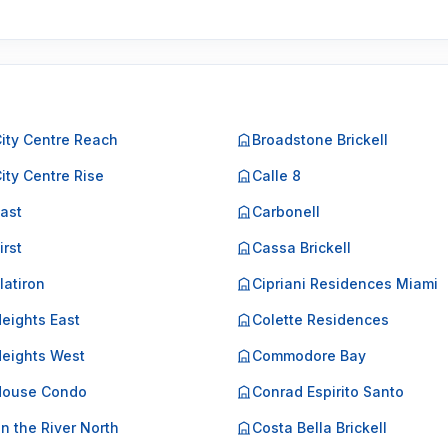
City Centre Reach
Broadstone Brickell
City Centre Rise
Calle 8
East
Carbonell
irst
Cassa Brickell
Flatiron
Cipriani Residences Miami
Heights East
Colette Residences
Heights West
Commodore Bay
 House Condo
Conrad Espirito Santo
on the River North
Costa Bella Brickell