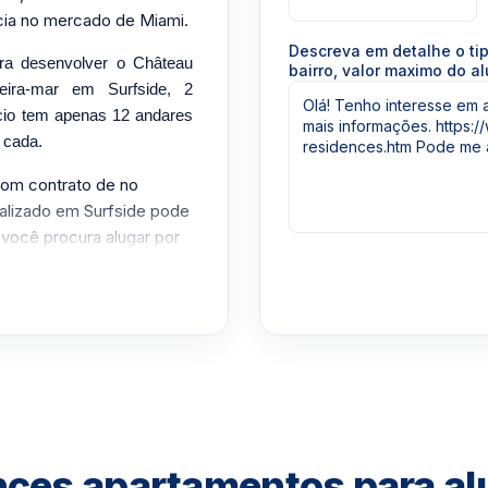
cia no mercado de Miami.
Descreva em detalhe o ti
ara desenvolver o Château
bairro, valor maximo do al
ira-mar em Surfside, 2
ício tem apenas 12 andares
 cada.
com contrato de no
alizado em Surfside pode
 você procura alugar por
pp um corretor em
1-3957-0613
ces apartamentos para al