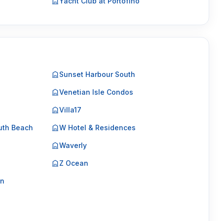
Yacht Club at Portofino
Sunset Harbour South
Venetian Isle Condos
Villa17
uth Beach
W Hotel & Residences
Waverly
Z Ocean
on