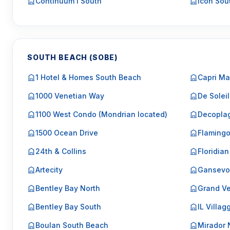
Continuum I South
Icon Sou
SOUTH BEACH (SOBE)
1 Hotel & Homes South Beach
Capri Ma
1000 Venetian Way
De Soleil
1100 West Condo (Mondrian located)
Decopla
1500 Ocean Drive
Flaming
24th & Collins
Floridian
Artecity
Gansevo
Bentley Bay North
Grand Ve
Bentley Bay South
IL Villag
Boulan South Beach
Mirador 