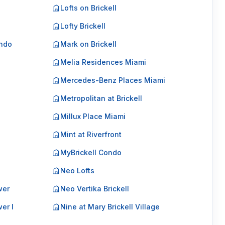
Lofts on Brickell
Lofty Brickell
ondo
Mark on Brickell
Melia Residences Miami
Mercedes-Benz Places Miami
Metropolitan at Brickell
Millux Place Miami
Mint at Riverfront
MyBrickell Condo
Neo Lofts
wer
Neo Vertika Brickell
er I
Nine at Mary Brickell Village