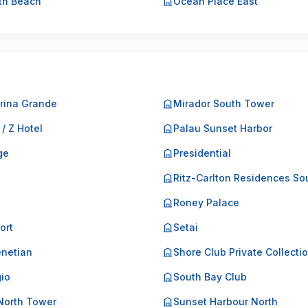
th Beach
Ocean Place East
rina Grande
Mirador South Tower
 / Z Hotel
Palau Sunset Harbor
ge
Presidential
o
Ritz-Carlton Residences So
Roney Palace
ort
Setai
netian
Shore Club Private Collecti
gio
South Bay Club
North Tower
Sunset Harbour North