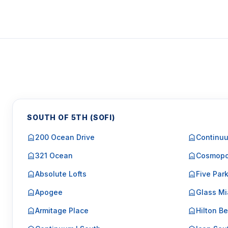
SOUTH OF 5TH (SOFI)
200 Ocean Drive
Continuu
321 Ocean
Cosmopo
Absolute Lofts
Five Par
Apogee
Glass Mi
Armitage Place
Hilton Be