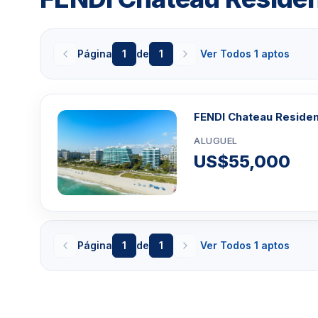
Página
1
de
1
Ver Todos 1 aptos
FENDI Chateau Reside
ALUGUEL
US$55,000
Página
1
de
1
Ver Todos 1 aptos