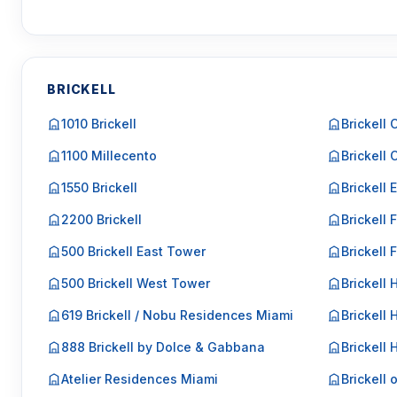
BRICKELL
1010 Brickell
Brickell 
1100 Millecento
Brickell 
1550 Brickell
Brickell 
2200 Brickell
Brickell F
500 Brickell East Tower
Brickell 
500 Brickell West Tower
Brickell 
619 Brickell / Nobu Residences Miami
Brickell 
888 Brickell by Dolce & Gabbana
Brickell
Atelier Residences Miami
Brickell 