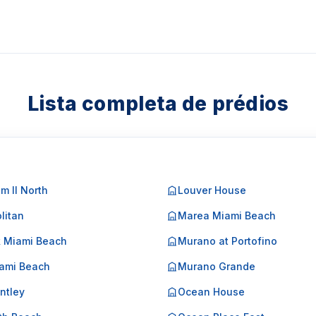
Lista completa de prédios
m II North
Louver House
litan
Marea Miami Beach
k Miami Beach
Murano at Portofino
ami Beach
Murano Grande
ntley
Ocean House