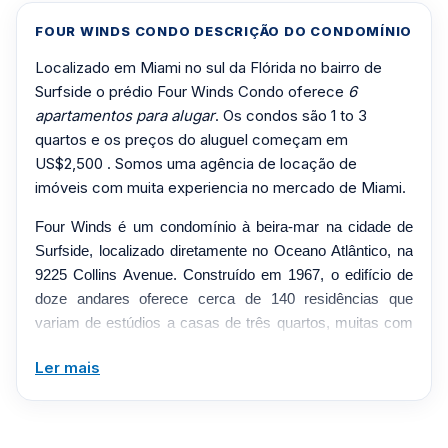
FOUR WINDS CONDO DESCRIÇÃO DO CONDOMÍNIO
Localizado em Miami no sul da Flórida no bairro de
Surfside o prédio Four Winds Condo oferece
6
apartamentos para alugar
. Os condos são 1 to 3
quartos e os preços do aluguel começam em
US$2,500 . Somos uma agência de locação de
imóveis com muita experiencia no mercado de Miami.
Four Winds é um condomínio à beira-mar na cidade de
Surfside, localizado diretamente no Oceano Atlântico, na
9225 Collins Avenue. Construído em 1967, o edifício de
doze andares oferece cerca de 140 residências que
variam de estúdios a casas de três quartos, muitas com
vista para o mar e varandas que captam a brisa marítima
Ler mais
durante todo o ano. O edifício passou por uma reforma
significativa em 2017, que adicionou um novo deck de
piscina, um lobby renovado, um salão de festas
atualizado e janelas resistentes a impactos por toda parte.