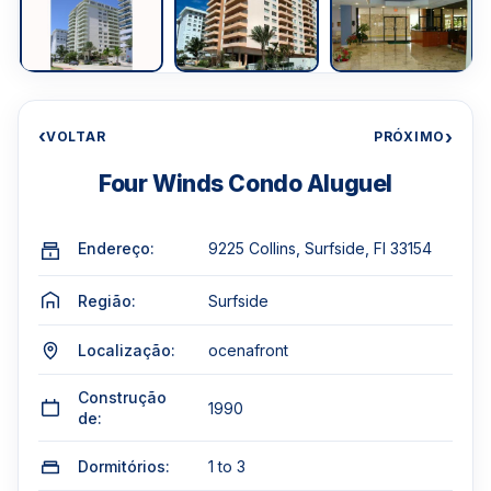
‹
›
VOLTAR
PRÓXIMO
Four Winds Condo Aluguel
Endereço:
9225 Collins, Surfside, Fl 33154
Região:
Surfside
Localização:
ocenafront
Construção
1990
de:
Dormitórios:
1 to 3