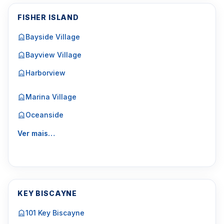
FISHER ISLAND
Bayside Village
Bayview Village
Harborview
Marina Village
Oceanside
Ver mais…
KEY BISCAYNE
101 Key Biscayne