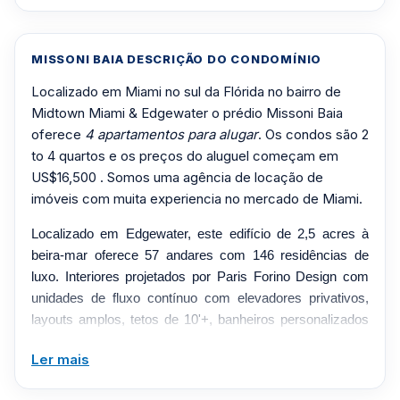
MISSONI BAIA DESCRIÇÃO DO CONDOMÍNIO
Localizado em Miami no sul da Flórida no bairro de
Midtown Miami & Edgewater o prédio Missoni Baia
oferece
4 apartamentos para alugar
. Os condos são 2
to 4 quartos e os preços do aluguel começam em
US$16,500 . Somos uma agência de locação de
imóveis com muita experiencia no mercado de Miami.
Localizado em Edgewater, este edifício de 2,5 acres à
beira-mar oferece 57 andares com 146 residências de
luxo. Interiores projetados por Paris Forino Design com
unidades de fluxo contínuo com elevadores privativos,
layouts amplos, tetos de 10'+, banheiros personalizados
inspirados em spa, cozinhas gourmet com Gaggenau.
Ler mais
As comodidades do Missoni Baia incluem um deck ao ar
livre com piscina olímpica, piscina lounge, piscina infantil,