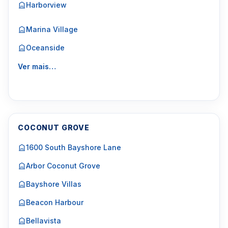
Harborview
Marina Village
Oceanside
Ver mais…
COCONUT GROVE
1600 South Bayshore Lane
Arbor Coconut Grove
Bayshore Villas
Beacon Harbour
Bellavista