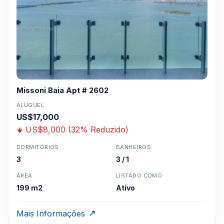
Missoni Baia Apt # 2602
ALUGUEL
US$17,000
US$8,000 (32% Reduzido)
DORMITÓRIOS
BANHEIROS
3
3 / 1
ÁREA
LISTADO COMO
199 m2
Ativo
Mais Informações