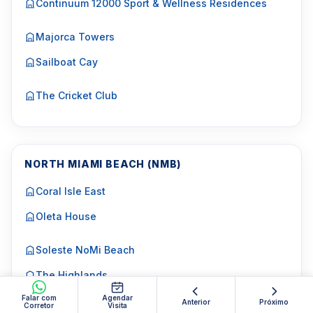
Continuum 12000 Sport & Wellness Residences
Majorca Towers
Sailboat Cay
The Cricket Club
NORTH MIAMI BEACH (NMB)
Coral Isle East
Oleta House
Soleste NoMi Beach
The Highlands
Falar com
Agendar
Anterior
Próximo
Corretor
Visita
The William Residences