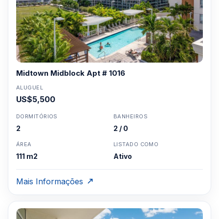
Midtown Midblock Apt # 1016
ALUGUEL
US$5,500
DORMITÓRIOS
BANHEIROS
2
2 / 0
ÁREA
LISTADO COMO
111 m2
Ativo
Mais Informações