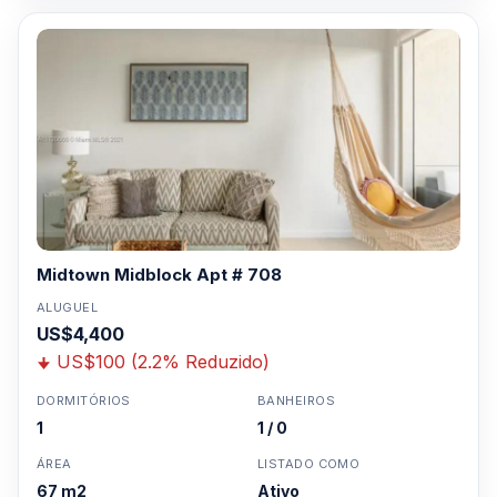
Midtown Midblock Apt # 708
ALUGUEL
US$4,400
US$100 (2.2% Reduzido)
DORMITÓRIOS
BANHEIROS
1
1 / 0
ÁREA
LISTADO COMO
67 m2
Ativo