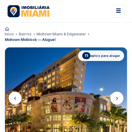
Início
Bairros
Midtown Miami & Edgewater
Midtown Midblock — Aluguel
11
aptos para alugar
‹
›