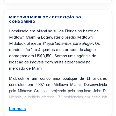
MIDTOWN MIDBLOCK DESCRIÇÃO DO
CONDOMÍNIO
Localizado em Miami no sul da Flórida no bairro de
Midtown Miami & Edgewater o prédio Midtown
Midblock oferece
11 apartamentos para alugar
. Os
condos são 1 to 4 quartos e os preços do aluguel
começam em US$3,150 . Somos uma agência de
locação de imóveis com muita experiencia no
mercado de Miami.
Midblock é um condomínio boutique de 11 andares
concluído em 2007 em Midtown Miami. Desenvolvido
pelo Midtown Group e projetado pelo arquiteto John R.
Nichols, o edifício oferece 173 residências em estilo loft
com plantas de um a dois quartos, incluindo layouts
Ler mais
residenciais/de trabalho e vilas. Os interiores apresentam
tetos de quase três metros, vidro resistente a impactos