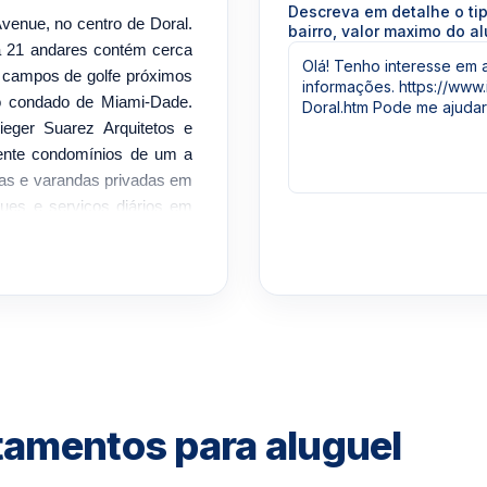
Descreva em detalhe o ti
enue, no centro de Doral.
bairro, valor maximo do al
a 21 andares contém cerca
, campos de golfe próximos
o condado de Miami-Dade.
ieger Suarez Arquitetos e
mente condomínios de um a
rtas e varandas privadas em
ques e serviços diários em
 Doral. As comodidades em
abanas e espreguiçadeiras,
ação infantil, clubhouse e
ança no lobby e serviço de
iária, perto do Aeroporto
sas regionais da região. O
to da entrada. Comodidades
tamentos para aluguel
asCentro de fitnessSala de
stas de comodidades do