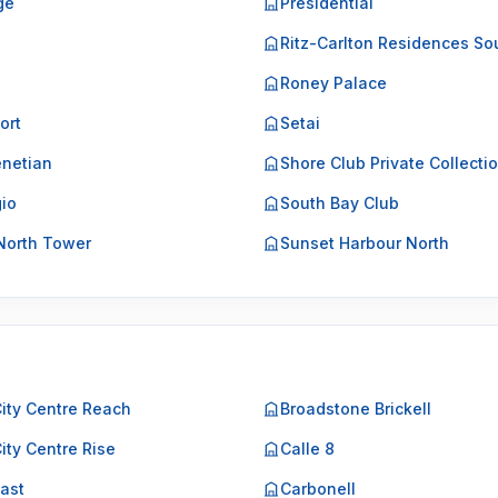
ge
Presidential
o
Ritz-Carlton Residences So
Roney Palace
ort
Setai
netian
Shore Club Private Collecti
gio
South Bay Club
North Tower
Sunset Harbour North
City Centre Reach
Broadstone Brickell
City Centre Rise
Calle 8
East
Carbonell