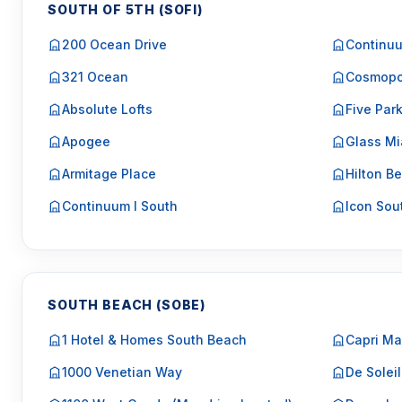
SOUTH OF 5TH (SOFI)
200 Ocean Drive
Continuu
321 Ocean
Cosmopo
Absolute Lofts
Five Par
Apogee
Glass Mi
Armitage Place
Hilton Be
Continuum I South
Icon Sou
SOUTH BEACH (SOBE)
1 Hotel & Homes South Beach
Capri Ma
1000 Venetian Way
De Soleil