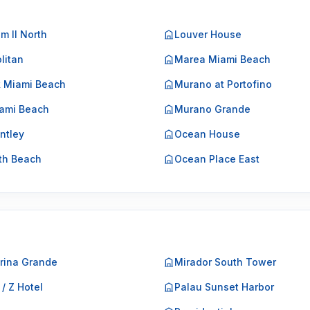
m II North
Louver House
litan
Marea Miami Beach
k Miami Beach
Murano at Portofino
ami Beach
Murano Grande
ntley
Ocean House
th Beach
Ocean Place East
rina Grande
Mirador South Tower
 / Z Hotel
Palau Sunset Harbor