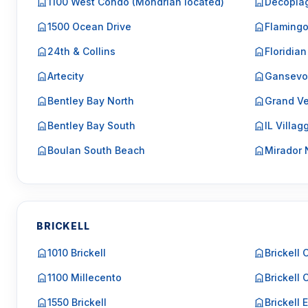
1100 West Condo (Mondrian located)
Decopla
1500 Ocean Drive
Flaming
24th & Collins
Floridian
Artecity
Gansevo
Bentley Bay North
Grand Ve
Bentley Bay South
IL Villag
Boulan South Beach
Mirador 
BRICKELL
1010 Brickell
Brickell 
1100 Millecento
Brickell 
1550 Brickell
Brickell 