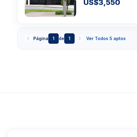
US$3,550
Página
1
de
1
Ver Todos 5 aptos