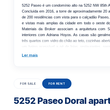
5252 Paseo é um condomínio alto na 5252 NW 85th Av
Concluída em 2016, a torre de aproximadamente 20 
de 200 residências com vista para o calçadão Paseo
e vistas mais amplas da cidade em todo o oeste d
Materiais da Broker associam a arquitetura com S
interiores com Adriana Hoyos. As casas são geral
três quartos com vidro do chão ao teto, cozinhas abe
um bairro acessível a pé de lojas, restaurantes, par
torno do núcleo urbano de uso misto do centro de
Ler mais
estilo resort incluem piscina de entrada zero com c
academia com sauna, business center, sala de recre
salas sociais, bilhar, churrasqueiras, além de segur
estacionamento com manobrista para conveniência d
Internacional de Miami e das principais vias expres
FOR SALE
FOR RENT
calçadão Paseo coloca restaurantes e lojas bem per
de construção
5252 Paseo Doral apar
Piscina de entrada zero com espreguiçadeiras e caban
iogaSaunaSalas de massagem (de acordo com li