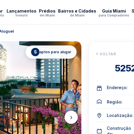
ar
Lançamentos
Prédios
Bairros e Cidades
Guia Miami
pto
Investir
em Miami
de Miami
para Compradores
Aluguel
5
aptos para alugar
‹
VOLTAR
5252
Endereço:
Região:
Localização:
›
Construção
de: