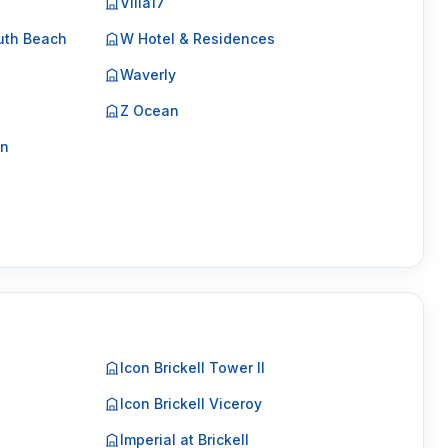
Villa17
uth Beach
W Hotel & Residences
Waverly
Z Ocean
on
Icon Brickell Tower II
Icon Brickell Viceroy
Imperial at Brickell