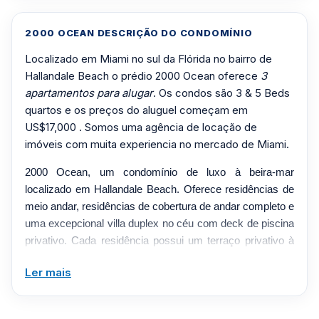
2000 OCEAN DESCRIÇÃO DO CONDOMÍNIO
Localizado em Miami no sul da Flórida no bairro de
Hallandale Beach o prédio 2000 Ocean oferece
3
apartamentos para alugar
. Os condos são 3 & 5 Beds
quartos e os preços do aluguel começam em
US$17,000 . Somos uma agência de locação de
imóveis com muita experiencia no mercado de Miami.
2000 Ocean, um condomínio de luxo à beira-mar
localizado em Hallandale Beach. Oferece residências de
meio andar, residências de cobertura de andar completo e
uma excepcional villa duplex no céu com deck de piscina
privativo. Cada residência possui um terraço privativo à
beira-mar no leste e um terraço privativo voltado para o
Ler mais
jardim no oeste - proporcionando aos residentes a
capacidade de observar o nascer do sol sobre o Oceano
Atlântico e o pôr do sol todos os dias sobre a Intracoastal