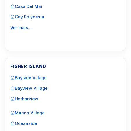
Casa Del Mar
Cay Polynesia
Ver mais…
FISHER ISLAND
Bayside Village
Bayview Village
Harborview
Marina Village
Oceanside