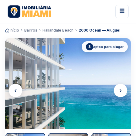
Início
Bairros
Hallandale Beach
2000 Ocean — Aluguel
3
aptos para alugar
‹
›