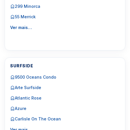
299 Minorca
55 Merrick
Ver mais…
SURFSIDE
9500 Oceans Condo
Arte Surfside
Atlantic Rose
Azure
Carlisle On The Ocean
Ver mais…