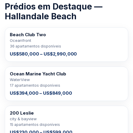
Prédios em Destaque —
Hallandale Beach
Beach Club Two
À VENDA
Oceanfront
36 apartamentos disponíveis
US$580,000 – US$2,990,000
Ocean Marine Yacht Club
À VENDA
WaterView
17 apartamentos disponíveis
US$394,000 – US$849,000
200 Leslie
À VENDA
city & bayview
15 apartamentos disponíveis
US$230,000 – US$599,000