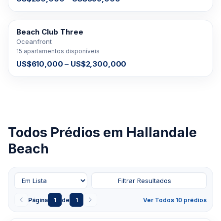
Beach Club Three
À VENDA
Oceanfront
15 apartamentos disponíveis
US$610,000 – US$2,300,000
Todos Prédios em Hallandale
Beach
Filtrar Resultados
Página
1
de
1
Ver Todos 10 prédios