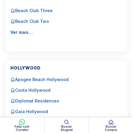
Beach Club Three
Beach Club Two
Ver mais…
HOLLYWOOD
Apogee Beach Hollywood
Costa Hollywood
Diplomat Residences
Gaia Hollywood
Hyde Beach Resort Hollywood
Falar com
Buscar
Buscar
Corretor
Aluguel
Compra