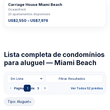
Carriage House Miami Beach
PARA ALUGAR
Oceanfront
20 apartamentos disponíveis
US$2,550 – US$7,976
Lista completa de condomínios
para aluguel — Miami Beach
Filtrar Resultados
Página
1
de
3
Ver Todos 52 prédios
×
Tipo: Aluguel