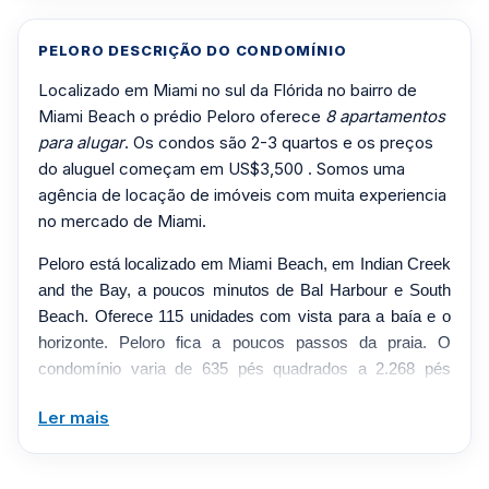
PELORO DESCRIÇÃO DO CONDOMÍNIO
Localizado em Miami no sul da Flórida no bairro de
Miami Beach o prédio Peloro oferece
8 apartamentos
para alugar
. Os condos são 2-3 quartos e os preços
do aluguel começam em US$3,500 . Somos uma
agência de locação de imóveis com muita experiencia
no mercado de Miami.
Peloro está localizado em Miami Beach, em Indian Creek
and the Bay, a poucos minutos de Bal Harbour e South
Beach. Oferece 115 unidades com vista para a baía e o
horizonte. Peloro fica a poucos passos da praia. O
condomínio varia de 635 pés quadrados a 2.268 pés
quadrados.
Ler mais
Essa página e atualizada diariamente com alugueis
com contrato de no minimo de 3 a 12 meses. Esse