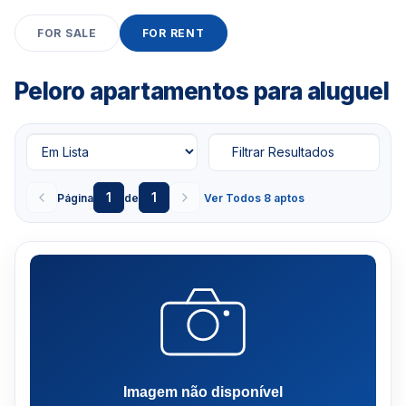
condomínio que e localizado em Miami Beach pode
oferer ou nao oferecer
aluguel para temporada
, Se
FOR SALE
FOR RENT
você procura alugar por um
tempo menor que 1
meses, entre aqu
i.
Peloro apartamentos para aluguel
Clique aqui para mandar um email
ou
WhatsApp um corretor em Miami +1 305 540
Filtrar Resultados
5744
Para Vendas ligar no telefone no Brasil SP 11-
1
1
Página
de
Ver Todos 8 aptos
3957-0613