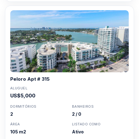
Peloro Apt # 315
ALUGUEL
US$5,000
DORMITÓRIOS
BANHEIROS
2
2 / 0
ÁREA
LISTADO COMO
105 m2
Ativo