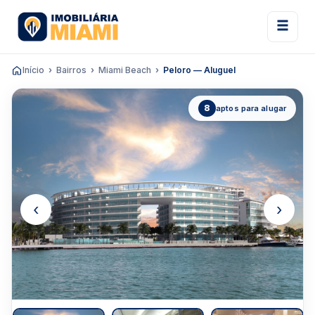
Início
Bairros
Miami Beach
Peloro — Aluguel
8
aptos para alugar
‹
›