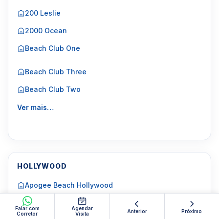
200 Leslie
2000 Ocean
Beach Club One
Beach Club Three
Beach Club Two
Ver mais…
HOLLYWOOD
Apogee Beach Hollywood
Costa Hollywood
Falar com
Agendar
Anterior
Próximo
Corretor
Visita