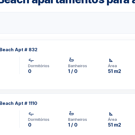
ina privativa e docas para
Quadra de basqueteQuadra
o de belezaEstacionamento
com contrato de no
Beach Apt # 832
calizado em Miami Beach
da
, Se você procura
Dormitórios
Banheiros
Área
.
0
1 / 0
51 m2
pp um corretor em
1-3957-0613
Beach Apt # 1110
Dormitórios
Banheiros
Área
0
1 / 0
51 m2