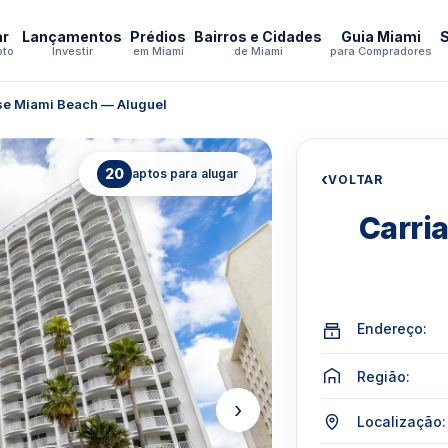
ar
Lançamentos
Prédios
Bairros e Cidades
Guia Miami
pto
Investir
em Miami
de Miami
para Compradores
se Miami Beach — Aluguel
20
aptos para alugar
‹
VOLTAR
Carri
Endereço:
Região:
›
Localização: