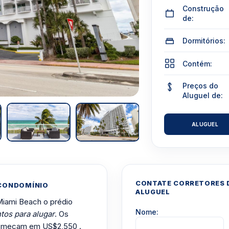
Construção
de:
Dormitórios:
Contém:
Preços do
Aluguel de:
ALUGUEL
CONTATE CORRETORES D
 CONDOMÍNIO
ALUGUEL
 Miami Beach o prédio
Nome:
tos para alugar
. Os
 começam em US$2,550 .