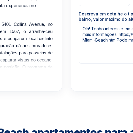
ta experiencia no
Descreva em detalhe o ti
bairro, valor maximo do al
5401 Collins Avenue, no
 em 1967, o arranha-céu
 e ocupa um local distinto
iguração dá aos moradores
stalações para passeios de
capturar vistas do oceano,
ua posição. O programa de
edifício de sua época. Os
mar, acesso direto à praia,
uzzi, quadras de tênis e
eniências do local incluem
amento coberto, serviço de
egurança. O edifício está
nômicas de Mid-Beach, com
la Julia Tuttle Causeway. A
Beach apartamentos para 
 de associação devem ser