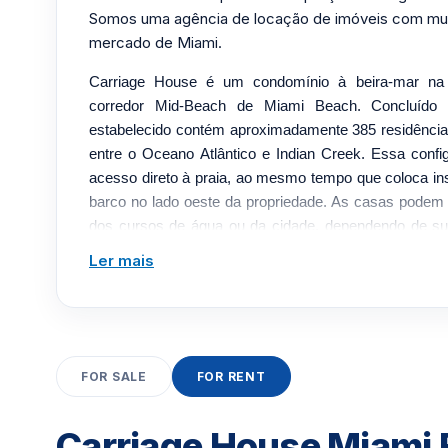
Somos uma agência de locação de imóveis com mui
mercado de Miami.
Carriage House é um condomínio à beira-mar na 
corredor Mid-Beach de Miami Beach. Concluído
estabelecido contém aproximadamente 385 residências
entre o Oceano Atlântico e Indian Creek. Essa conf
acesso direto à praia, ao mesmo tempo que coloca in
barco no lado oeste da propriedade. As casas podem 
dos cursos de água ou da cidade, dependendo de s
comodidades é extraordinariamente amplo para um 
Ler mais
recursos verificados incluem piscina aquecida à beira-
marina e docas para barcos, academia, sauna, jac
quadras cobertas de basquete e raquetebol. As conv
restaurante, minimercado, salão de beleza, estacion
manobrista e recepção 24 horas ou cobertura de s
FOR SALE
FOR RENT
posicionado próximo às opções recreativas e gastro
acesso ao sul em direção a South Beach e ao oeste pe
Carriage House Miami 
disponibilidade atual da marina e as políticas