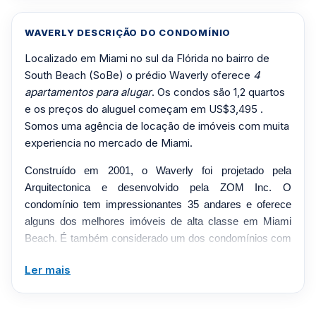
WAVERLY DESCRIÇÃO DO CONDOMÍNIO
Localizado em Miami no sul da Flórida no bairro de
South Beach (SoBe) o prédio Waverly oferece
4
apartamentos para alugar
. Os condos são 1,2 quartos
e os preços do aluguel começam em US$3,495 .
Somos uma agência de locação de imóveis com muita
experiencia no mercado de Miami.
Construído em 2001, o Waverly foi projetado pela
Arquitectonica e desenvolvido pela ZOM Inc. O
condomínio tem impressionantes 35 andares e oferece
alguns dos melhores imóveis de alta classe em Miami
Beach. É também considerado um dos condomínios com
preços mais moderados que oferece muitas
Ler mais
comodidades de alta classe aos seus moradores. Com
399 unidades, este edifício em South Beach, Miami,
oferece condomínios de 1 e 2 quartos à venda. O edifício