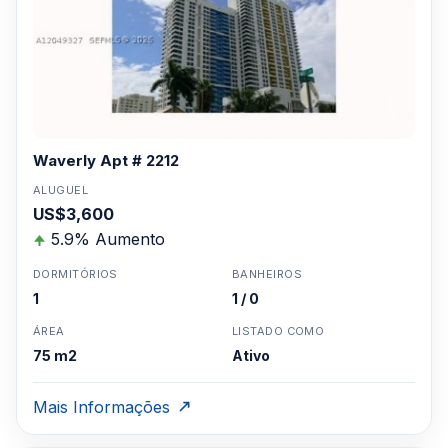
Clique aqui para mandar um email
ou
WhatsApp um corretor em Miami +1 305 540
5744
Para Vendas ligar no telefone no Brasil SP 11-
3957-0613
Waverly Apt # 2212
ALUGUEL
US$3,600
5.9% Aumento
DORMITÓRIOS
BANHEIROS
1
1 / 0
ÁREA
LISTADO COMO
75 m2
Ativo
Mais Informações