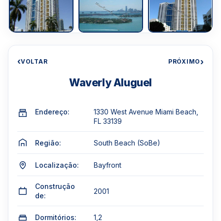
‹
›
VOLTAR
PRÓXIMO
Waverly Aluguel
Endereço:
1330 West Avenue Miami Beach,
FL 33139
Região:
South Beach (SoBe)
Localização:
Bayfront
Construção
2001
de:
Dormitórios:
1,2