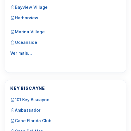
Bayview Village
Harborview
Marina Village
Oceanside
Ver mais…
KEY BISCAYNE
101 Key Biscayne
Ambassador
Cape Florida Club