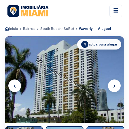
Início
Bairros
South Beach (SoBe)
Waverly — Aluguel
4
aptos para alugar
‹
›