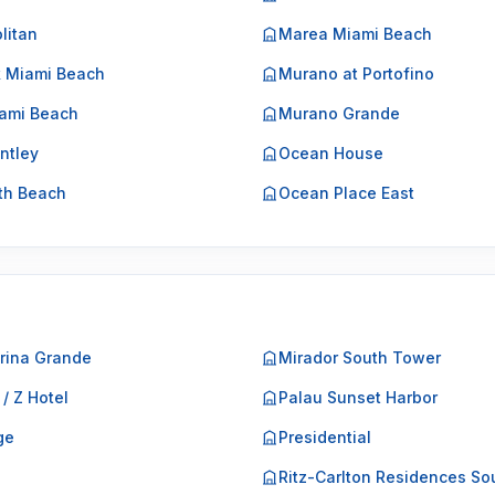
litan
Marea Miami Beach
k Miami Beach
Murano at Portofino
ami Beach
Murano Grande
ntley
Ocean House
th Beach
Ocean Place East
rina Grande
Mirador South Tower
 / Z Hotel
Palau Sunset Harbor
ge
Presidential
o
Ritz-Carlton Residences So