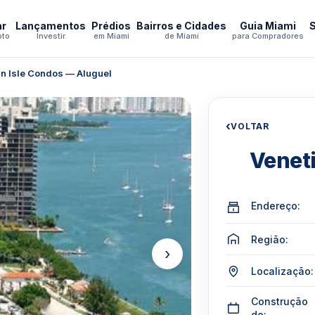
ar
Lançamentos
Prédios
Bairros e Cidades
Guia Miami
pto
Investir
em Miami
de Miami
para Compradores
an Isle Condos — Aluguel
‹
VOLTAR
Veneti
Endereço:
Região:
›
Localização:
Construção
de: