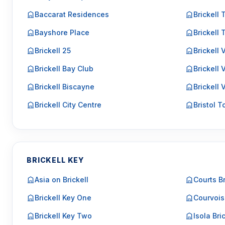
Baccarat Residences
Brickell 
Bayshore Place
Brickell
Brickell 25
Brickell
Brickell Bay Club
Brickell 
Brickell Biscayne
Brickell 
Brickell City Centre
Bristol 
BRICKELL KEY
Asia on Brickell
Courts Br
Brickell Key One
Courvois
Brickell Key Two
Isola Bri