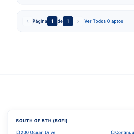
minimo de 3 a 12 meses. Esse condomínio que e lo
(SoBe) pode
oferer ou nao oferecer
aluguel para 
procura alugar por um
tempo menor que 1 meses, en
Página
1
de
1
Ver Todos 0 aptos
Clique aqui para mandar um email
ou
WhatsA
Miami +1 305 540 5744
Para Vendas ligar no telefone no Brasil SP 1
SOUTH OF 5TH (SOFI)
200 Ocean Drive
Continuu