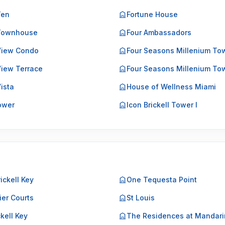
Ten
Fortune House
 Townhouse
Four Ambassadors
 View Condo
Four Seasons Millenium To
View Terrace
Four Seasons Millenium Tow
Vista
House of Wellness Miami
Tower
Icon Brickell Tower I
ickell Key
One Tequesta Point
ier Courts
St Louis
ckell Key
The Residences at Mandarin