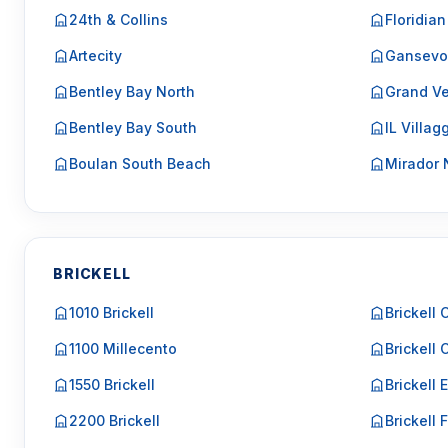
24th & Collins
Floridian
Artecity
Gansevo
Bentley Bay North
Grand Ve
Bentley Bay South
IL Villag
Boulan South Beach
Mirador 
BRICKELL
1010 Brickell
Brickell 
1100 Millecento
Brickell 
1550 Brickell
Brickell 
2200 Brickell
Brickell F