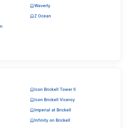
Waverly
Z Ocean
on
Icon Brickell Tower II
Icon Brickell Viceroy
Imperial at Brickell
Infinity on Brickell