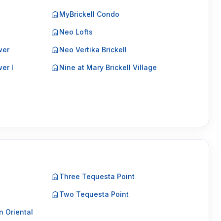
MyBrickell Condo
Neo Lofts
wer
Neo Vertika Brickell
er I
Nine at Mary Brickell Village
Three Tequesta Point
Two Tequesta Point
 Oriental