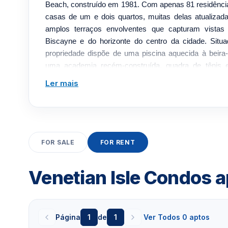
Beach, construído em 1981. Com apenas 81 residências
casas de um e dois quartos, muitas delas atualizad
amplos terraços envolventes que capturam vista
Biscayne e do horizonte do centro da cidade. Situa
propriedade dispõe de uma piscina aquecida à bei
uma academia recém-construída, quadra de tênis
comunitário oferece acesso à água, enquanto um cl
Ler mais
além de armazenamento para pranchas de paddle, apoi
à beira-mar. Venetian Isle oferece segurança
estacionamento atribuída por unidade, amplo estac
gerenciamento no local. Posicionado ao longo da Ven
ambiente residencial tranquilo a poucos minutos de Su
FOR SALE
FOR RENT
Adrienne Arsht Center e do centro de Miami. Comodid
Piscina aquecida em frente à baíaExpansivo d
Venetian Isle Condos 
ginásticaQuadra de tênisSaunaAncoradouro comun
clubhouseArmazenamento de paddleboardS
horasEstacionamento atribuídoEstacionamento para h
Página
1
de
1
Ver Todos 0 aptos
Essa página e atualizada diariamente com alugueis 