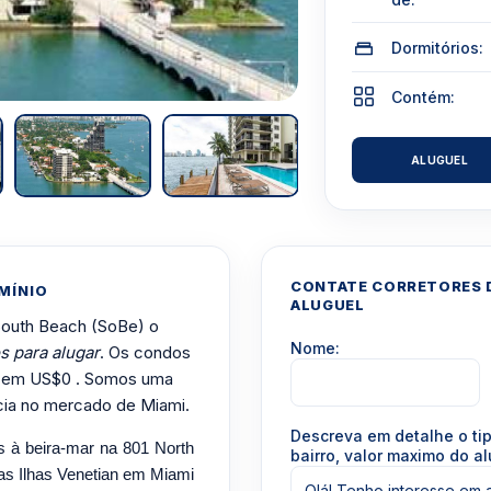
Dormitórios:
Contém:
ALUGUEL
CONTATE CORRETORES D
MÍNIO
ALUGUEL
 South Beach (SoBe) o
Nome:
s para alugar
. Os condos
am em US$0 . Somos uma
cia no mercado de Miami.
Descreva em detalhe o ti
s à beira-mar na 801 North
bairro, valor maximo do al
vas Ilhas Venetian em Miami