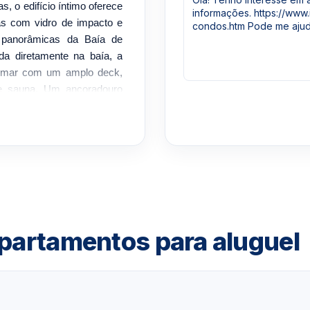
, o edifício íntimo oferece
as com vidro de impacto e
s panorâmicas da Baía de
da diretamente na baía, a
ra-mar com um amplo deck,
 e sauna. Um ancoradouro
ube e um salão de festas,
am um estilo de vida ativo
 24 horas, uma vaga de
ionamento para hóspedes e
etian Causeway, oferece um
nset Harbour, Lincoln Road,
ades de construção
eck da piscinaCentro de
apartamentos para aluguel
itárioSalão de festas e
egurança fechada 24
óspedesGestão no local
com contrato de no