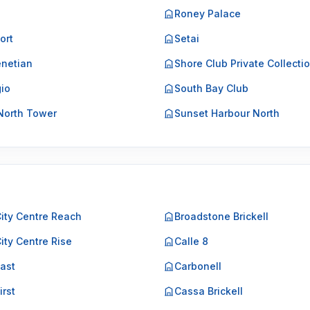
Roney Palace
ort
Setai
netian
Shore Club Private Collecti
gio
South Bay Club
North Tower
Sunset Harbour North
City Centre Reach
Broadstone Brickell
City Centre Rise
Calle 8
East
Carbonell
irst
Cassa Brickell