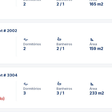
2
2 / 1
165 m2
pt # 2002
Dormitórios
Banheiros
Área
2
2 / 1
159 m2
pt # 3304
Dormitórios
Banheiros
Área
3
3 / 1
233 m2
do)