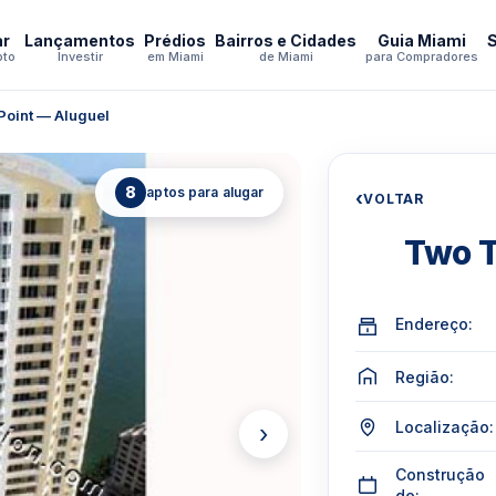
ar
Lançamentos
Prédios
Bairros e Cidades
Guia Miami
pto
Investir
em Miami
de Miami
para Compradores
oint — Aluguel
8
aptos para alugar
‹
VOLTAR
Two T
Endereço:
Região:
Localização:
›
Construção
de: