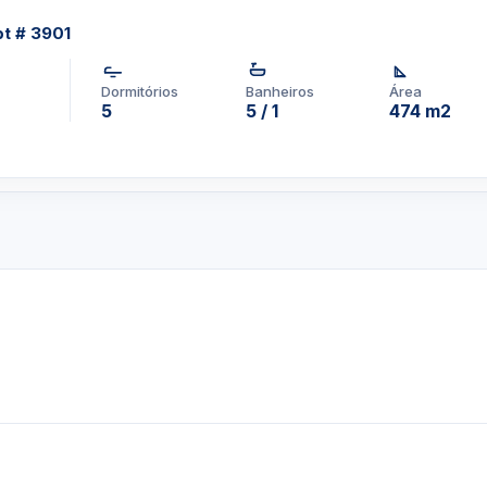
t # 3901
Dormitórios
Banheiros
Área
5
5 / 1
474 m2