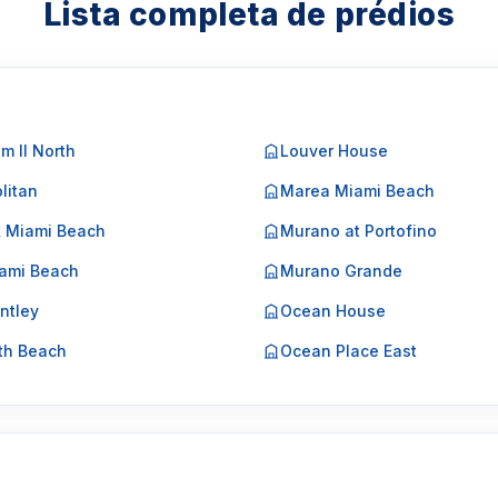
Lista completa de prédios
m II North
Louver House
litan
Marea Miami Beach
k Miami Beach
Murano at Portofino
ami Beach
Murano Grande
ntley
Ocean House
th Beach
Ocean Place East