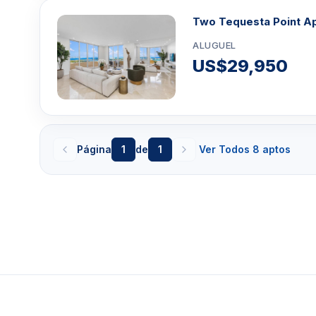
Two Tequesta Point Ap
ALUGUEL
US$29,950
Página
1
de
1
Ver Todos 8 aptos