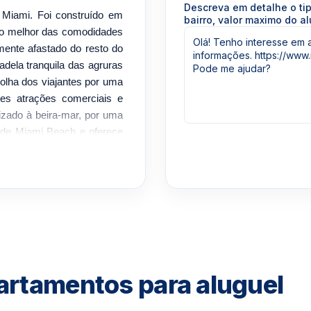
Descreva em detalhe o ti
 Miami. Foi construído em
bairro, valor maximo do al
 o melhor das comodidades
ente afastado do resto do
adela tranquila das agruras
colha dos viajantes por uma
tes atrações comerciais e
lizado à beira-mar, por uma
 de Miami Beach e oferece
ade. Este é um condomínio
leste da Baía de Biscayne.
berante, bem como vistas
ação de lugar e chegada.
equesta Point é um orgulho
. Scott Architecture, o Two
sários e viajantes a lazer.
artamentos para aluguel
tos totalmente mobiliados e
na área da piscina com sua