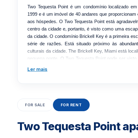
Two Tequesta Point é um condomínio localizado em
1999 e é um imóvel de 40 andares que proporcionam
aos hóspedes. O Two Tequesta Point está agradavelm
centro da cidade e, portanto, é visto como uma escap
da cidade. O condomínio Brickell Key é a primeira es
série de razões. Está situado próximo às abundan
culturais da cidade. The Brickell Key, Miami está loca
pequena ponte. O Two Tequesta Point pode ser visto
um refúgio agradável do movimentado centro da cid
Ler mais
de Brickell Key com localização única, no extremo 
Também apresenta uma paisagem verdejante e exu
clássicas de praças abertas que evocam uma sens
Localizado na 848 Brickell Drive, o condomínio Two T
do setor imobiliário de Brickell Key. Projetado pela J
FOR SALE
FOR RENT
Tequesta Point é o destino muito procurado por empre
Dois recursos e comodidades do Tequesta Point
Two Tequesta Point ap
O edifício Two Tequesta Point está equipado com quar
com serviço de quarto 24 horas. Você pode relaxar 