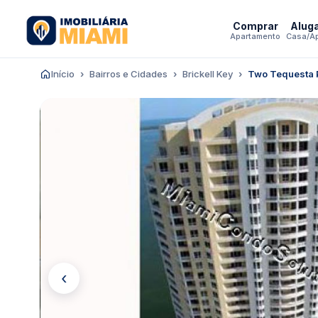
Comprar
Alug
Apartamento
Casa/A
Início
Bairros e Cidades
Brickell Key
Two Tequesta P
‹