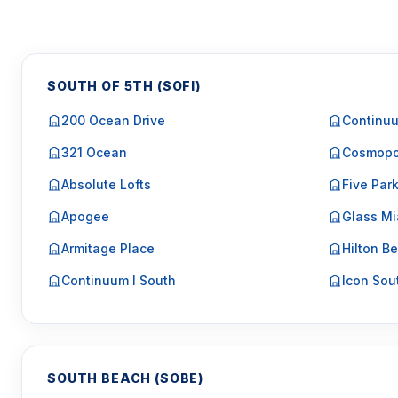
SOUTH OF 5TH (SOFI)
200 Ocean Drive
Continuu
321 Ocean
Cosmopo
Absolute Lofts
Five Par
Apogee
Glass Mi
Armitage Place
Hilton Be
Continuum I South
Icon Sou
SOUTH BEACH (SOBE)