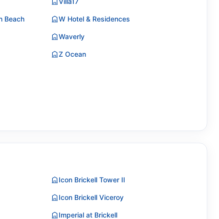
Villa17
th Beach
W Hotel & Residences
Waverly
Z Ocean
Icon Brickell Tower II
Icon Brickell Viceroy
Imperial at Brickell