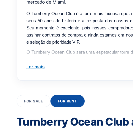
mercado de Miami.
O Turnberry Ocean Club é a torre mais luxuosa que 
seus 50 anos de história e a resposta dos nossos cli
Seu momento é excelente, pois nossos comprador
assinar contratos de compra e ainda estamos em nos
e seleção de prioridade VIP.
O Turnberry Ocean Club será uma espetacular torre 
apenas 154 residências projetadas pelo arquiteto in
Possui mais de 70.000 pés quadrados de c
Ler mais
aproximadamente 40.000 pés quadrados estão contid
30, 31 e 32. Haverá duas piscinas ao nascer e ao
hidroterapia, um Sky Theatre com filmes sob as est
externa com estúdio de ioga e pilates, um spa com v
FOR SALE
FOR RENT
salão de cabeleireiro e manicure, uma suíte de jantar
cozinha de catering do chef, um coquetel ao pôr do s
para animais de estimação. É um elemento inc
Turnberry Ocean Club 
desenvolvedor fez antes em Miami.