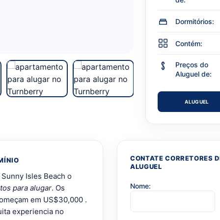
Dormitórios:
Contém:
Preços do
Aluguel de:
ALUGUEL
CONTATE CORRETORES DE
MÍNIO
ALUGUEL
e Sunny Isles Beach o
Nome:
os para alugar
. Os
l começam em US$30,000 .
ita experiencia no