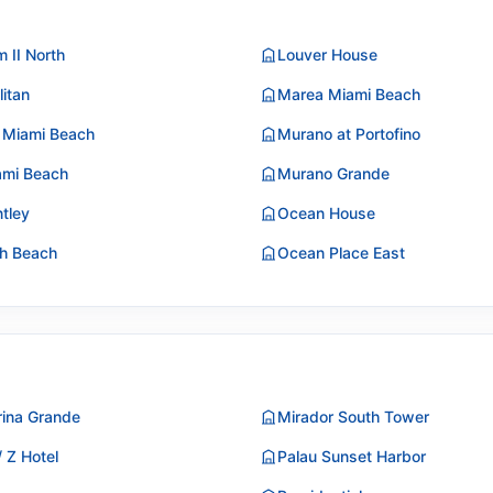
 II North
Louver House
itan
Marea Miami Beach
k Miami Beach
Murano at Portofino
ami Beach
Murano Grande
ntley
Ocean House
th Beach
Ocean Place East
rina Grande
Mirador South Tower
/ Z Hotel
Palau Sunset Harbor