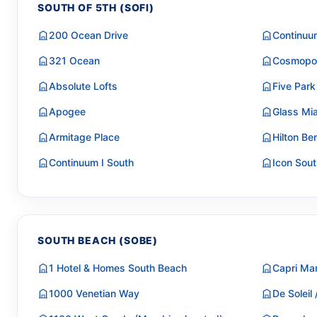
SOUTH OF 5TH (SOFI)
200 Ocean Drive
Continuum
321 Ocean
Cosmopol
Absolute Lofts
Five Par
Apogee
Glass Mi
Armitage Place
Hilton Be
Continuum I South
Icon Sou
SOUTH BEACH (SOBE)
1 Hotel & Homes South Beach
Capri Ma
1000 Venetian Way
De Soleil 