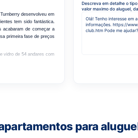
Descreva em detalhe o tipo 
valor maximo do aluguel, da
a Turnberry desenvolveu em
entes tem sido fantástica.
es acabaram de começar a
sa primeira fase de preços
de vidro de 54 andares com
ternacional Carlos Zapata.
omodidades, dos quais
os no Sky Club nos níveis
 pôr do sol, dois spas de
relas, academia interna e
ista para a baía incluindo
 privativa no clubhouse com
ol bar e lounge e um retiro
rível que nenhum outro
apartamentos para alugue