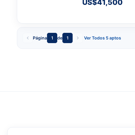
US$41,500
Página
1
de
1
Ver Todos 5 aptos