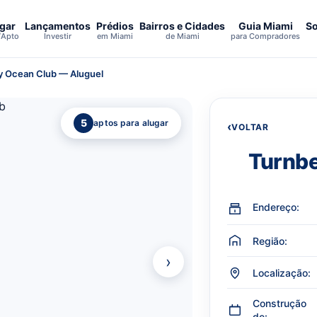
gar
Lançamentos
Prédios
Bairros e Cidades
Guia Miami
So
/Apto
Investir
em Miami
de Miami
para Compradores
y Ocean Club — Aluguel
5
aptos para alugar
‹
VOLTAR
Turnbe
Endereço:
Região:
›
Localização:
Construção
de: