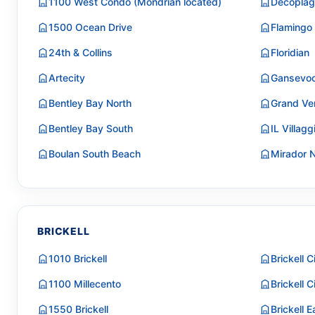
1100 West Condo (Mondrian located)
Decoplag
1500 Ocean Drive
Flamingo
24th & Collins
Floridian
Artecity
Gansevoo
Bentley Bay North
Grand Ve
Bentley Bay South
IL Villagg
Boulan South Beach
Mirador 
BRICKELL
1010 Brickell
Brickell 
1100 Millecento
Brickell C
1550 Brickell
Brickell E