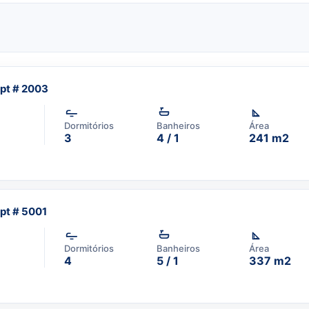
s com contrato de no
calizado em Sunny Isles
temporada
, Se você
entre aqu
i.
pt # 2003
p um corretor em
Dormitórios
Banheiros
Área
1-3957-0613
3
4 / 1
241 m2
pt # 5001
Dormitórios
Banheiros
Área
4
5 / 1
337 m2