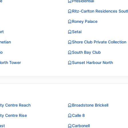
e
Presidential
Ritz-Carlton Residences Sou
Roney Palace
rt
Setai
netian
Shore Club Private Collection
io
South Bay Club
North Tower
Sunset Harbour North
City Centre Reach
Broadstone Brickell
ity Centre Rise
Calle 8
ast
Carbonell