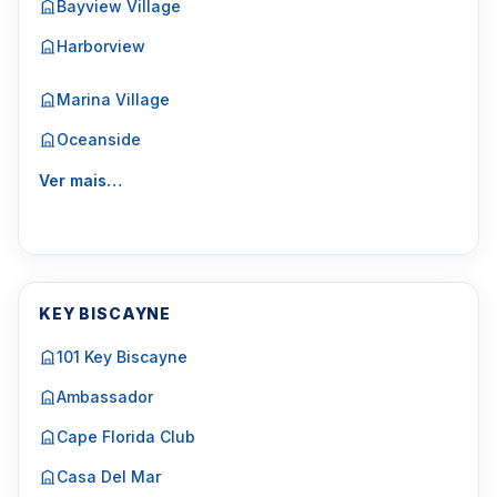
Bayview Village
Harborview
Marina Village
Oceanside
Ver mais…
KEY BISCAYNE
101 Key Biscayne
Ambassador
Cape Florida Club
Casa Del Mar