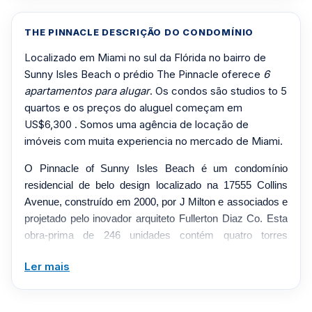
THE PINNACLE DESCRIÇÃO DO CONDOMÍNIO
Localizado em Miami no sul da Flórida no bairro de
Sunny Isles Beach o prédio The Pinnacle oferece
6
apartamentos para alugar
. Os condos são studios to 5
quartos e os preços do aluguel começam em
US$6,300 . Somos uma agência de locação de
imóveis com muita experiencia no mercado de Miami.
O Pinnacle of Sunny Isles Beach é um condomínio
residencial de belo design localizado na 17555 Collins
Avenue, construído em 2000, por J Milton e associados e
projetado pelo inovador arquiteto Fullerton Diaz Co. Esta
obra-prima de 246 unidades contém quatro torres
independentes, porém conectadas, com apenas duas
Ler mais
unidades por andar por torre. Com unidades que variam
de 1.590 a 2.275 pés quadrados, de 2 a 3 dormitórios,
esse layout permite a maximização do espaço mantendo