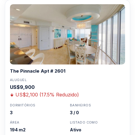
3957-0613
The Pinnacle Apt # 2601
ALUGUEL
US$9,900
US$2,100 (17.5% Reduzido)
DORMITÓRIOS
BANHEIROS
3
3 / 0
ÁREA
LISTADO COMO
194 m2
Ativo