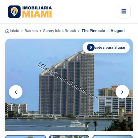
Início
Bairros
Sunny Isles Beach
The Pinnacle — Aluguel
6
aptos para alugar
‹
›