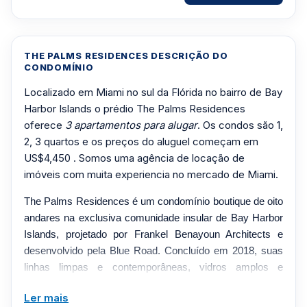
THE PALMS RESIDENCES DESCRIÇÃO DO
CONDOMÍNIO
Localizado em Miami no sul da Flórida no bairro de Bay
Harbor Islands o prédio The Palms Residences
oferece
3 apartamentos para alugar
. Os condos são 1,
2, 3 quartos e os preços do aluguel começam em
US$4,450 . Somos uma agência de locação de
imóveis com muita experiencia no mercado de Miami.
The Palms Residences é um condomínio boutique de oito
andares na exclusiva comunidade insular de Bay Harbor
Islands, projetado por Frankel Benayoun Architects e
desenvolvido pela Blue Road. Concluído em 2018, suas
linhas limpas e contemporâneas, vidros amplos e
passagens abertas criam um retiro íntimo a poucos
Ler mais
minutos das mundialmente famosas lojas de Bal Harbour