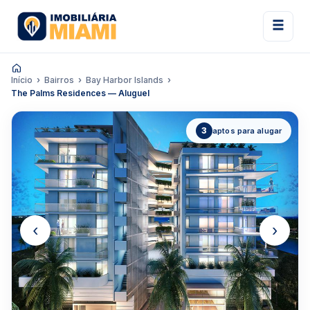
Início
Bairros
Bay Harbor Islands
The Palms Residences — Aluguel
3
aptos para alugar
‹
›