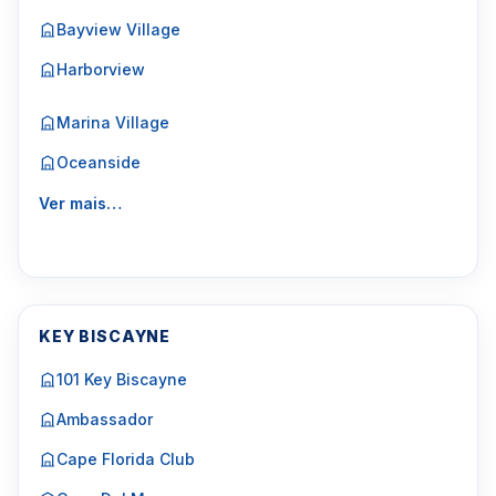
Bayview Village
Harborview
Marina Village
Oceanside
Ver mais…
KEY BISCAYNE
101 Key Biscayne
Ambassador
Cape Florida Club