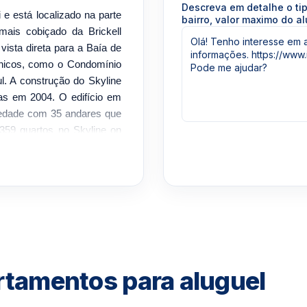
Descreva em detalhe o ti
e está localizado na parte
bairro, valor maximo do al
 mais cobiçado da Brickell
vista direta para a Baía de
tônicos, como o Condomínio
ul. A construção do Skyline
das em 2004. O edifício em
riedade com 35 andares que
e 359 quartos no Skyline on
 Inicialmente denominado
 início de uma nova série de
ndo estiver na propriedade
a garantia apenas do melhor.
cio oferece uma combinação
ilo. Esta é uma propriedade
esidências em torre. Skyline
artamentos para aluguel
em termos de comodidades
 minutos de Coral Gables e