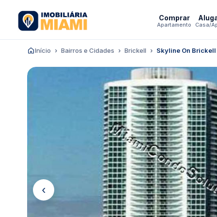
Comprar
Alug
Apartamento
Casa/A
Início
Bairros e Cidades
Brickell
Skyline On Brickel
‹