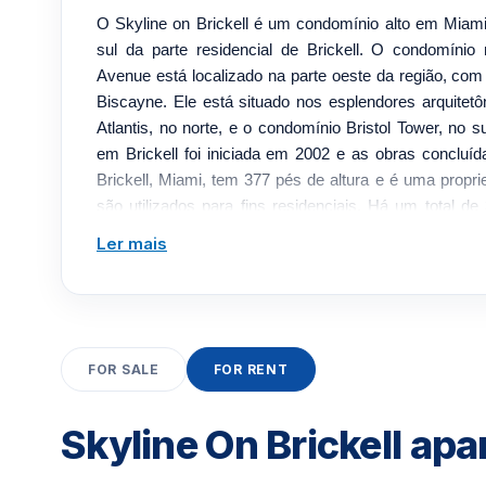
O Skyline on Brickell é um condomínio alto em Miami 
sul da parte residencial de Brickell. O condomínio
Avenue está localizado na parte oeste da região, com 
Biscayne. Ele está situado nos esplendores arquite
Atlantis, no norte, e o condomínio Bristol Tower, no s
em Brickell foi iniciada em 2002 e as obras concluí
Brickell, Miami, tem 377 pés de altura e é uma prop
são utilizados para fins residenciais. Há um total d
Brickell, equipados com as melhores instalações.
Ler mais
Brickell Bay Village, este condomínio Brickell marca o
serviços de hospitalidade e muito mais. Assim, qua
imobiliária Brickell, você pode ter certeza de que terá 
Desenvolvido por Bermello Ajamil & Partners, o edifí
única de localização, comodidades e, finalmente, est
FOR SALE
FOR RENT
de quartos individuais, duplos e triplos, coberturas e r
em recursos e comodidades do Brickell
Skyline On Brickell ap
O condomínio Skyline on Brickell é incomparável 
exclusivas oferecidas aos moradores. Fica a poucos