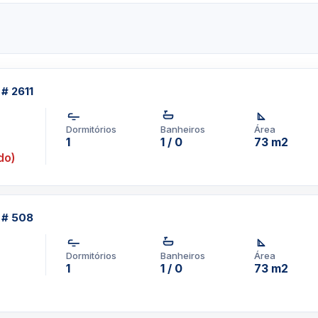
ncluem estacionamento com
a, spa e sauna, academia de
o, este apartamento também
xar após um longo dia. O
vel. Os quartos possuem
 # 2611
rente com grades, armários
e e banheiro principal.
Dormitórios
Banheiros
Área
com contrato de no
1
1 / 0
73 m2
do)
alizado em Brickell pode
 você procura alugar por
t # 508
pp um corretor em
Dormitórios
Banheiros
Área
1
1 / 0
73 m2
1-3957-0613