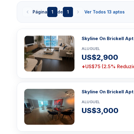
do centro da cidade. As comodidades do edifício i
manobrista, concierge, piscina, salão de festas, gaiol
Página
1
de
1
Ver Todos 13 aptos
ginástica e quadra de vôlei. Para quem tem bom gost
dispõe de um bistrô onde os viajantes podem rela
serviço de lavagem a seco também está disponí
Skyline On Brickell Apt
grandes janelas salientes, varandas de vidro transpa
italianos de madeira maciça, hall de entrada em mármor
ALUGUEL
US$2,900
Essa página e atualizada diariamente com alugueis 
US$75 (2.5% Reduzi
minimo de 3 a 12 meses. Esse condomínio que e loc
oferer ou nao oferecer
aluguel para temporada
, Se
um
tempo menor que 1 meses, entre aqu
i.
Skyline On Brickell Ap
Clique aqui para mandar um email
ou
WhatsA
ALUGUEL
Miami +1 305 540 5744
US$3,000
Para Vendas ligar no telefone no Brasil SP 1