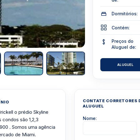
Dormitórios:
Contém:
Preços do
Aluguel de:
ALUGUEL
CONTATE CORRETORES D
ÍNIO
ALUGUEL
ickell o prédio Skyline
Nome:
s condos são 1,2,3
,900 . Somos uma agência
ercado de Miami.