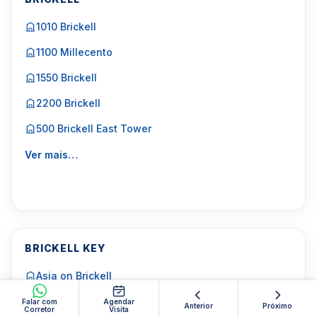
1010 Brickell
1100 Millecento
1550 Brickell
2200 Brickell
500 Brickell East Tower
Ver mais…
BRICKELL KEY
Asia on Brickell
Brickell Key One
Falar com
Agendar
Anterior
Próximo
Corretor
Visita