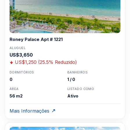
Roney Palace Apt # 1221
ALUGUEL
US$3,650
US$1,250 (25.5% Reduzido)
DORMITÓRIOS
BANHEIROS
0
1 / 0
ÁREA
LISTADO COMO
56 m2
Ativo
Mais Informações