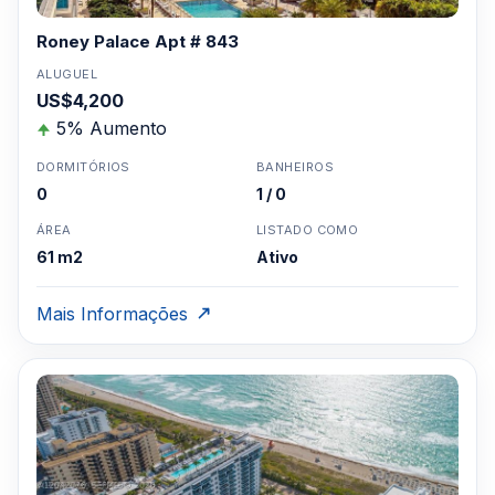
Roney Palace Apt # 843
ALUGUEL
US$4,200
5% Aumento
DORMITÓRIOS
BANHEIROS
0
1 / 0
ÁREA
LISTADO COMO
61 m2
Ativo
Mais Informações