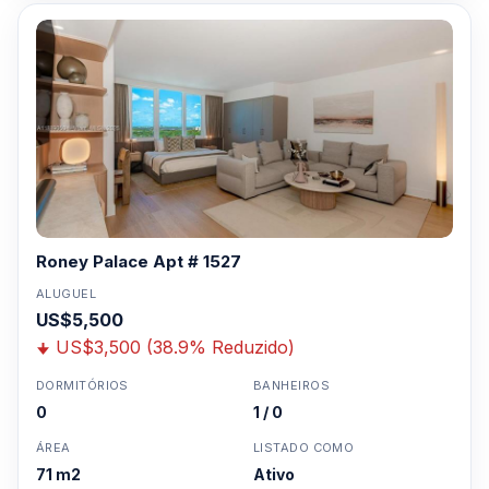
Roney Palace Apt # 1527
ALUGUEL
US$5,500
US$3,500 (38.9% Reduzido)
DORMITÓRIOS
BANHEIROS
0
1 / 0
ÁREA
LISTADO COMO
71 m2
Ativo