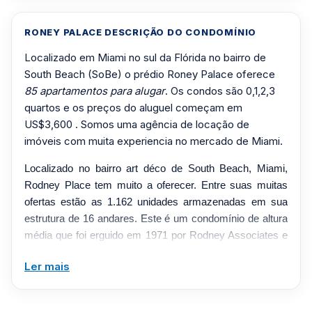
RONEY PALACE DESCRIÇÃO DO CONDOMÍNIO
Localizado em Miami no sul da Flórida no bairro de
South Beach (SoBe) o prédio Roney Palace oferece
85 apartamentos para alugar
. Os condos são 0,1,2,3
quartos e os preços do aluguel começam em
US$3,600 . Somos uma agência de locação de
imóveis com muita experiencia no mercado de Miami.
Localizado no bairro art déco de South Beach, Miami,
Rodney Place tem muito a oferecer. Entre suas muitas
ofertas estão as 1.162 unidades armazenadas em sua
estrutura de 16 andares. Este é um condomínio de altura
média que foi erguido em 1971 por Rodney Associates e
projetado por HKS Architects, Inc. São oferecidos
Ler mais
apartamentos de 1, 2 e 3 quartos, bem como
apartamentos estúdio entre seu monumental número de
residências. Este edifício passou recentemente por uma