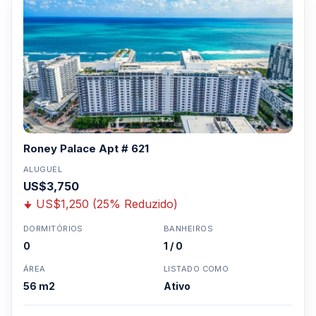
Roney Palace Apt # 621
ALUGUEL
US$3,750
US$1,250 (25% Reduzido)
DORMITÓRIOS
BANHEIROS
0
1 / 0
ÁREA
LISTADO COMO
56 m2
Ativo