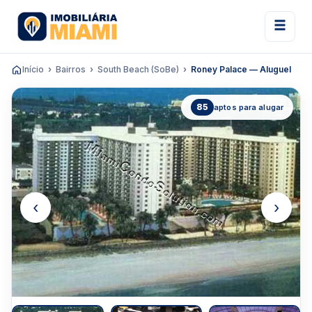
Início
Bairros
South Beach (SoBe)
Roney Palace — Aluguel
85
aptos para alugar
‹
›