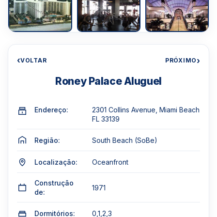
‹
›
VOLTAR
PRÓXIMO
Roney Palace Aluguel
Endereço:
2301 Collins Avenue, Miami Beach
FL 33139
Região:
South Beach (SoBe)
Localização:
Oceanfront
Construção
1971
de:
Dormitórios:
0,1,2,3