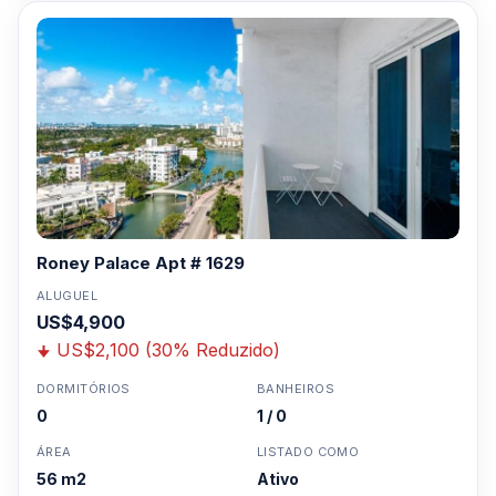
Roney Palace Apt # 1629
ALUGUEL
US$4,900
US$2,100 (30% Reduzido)
DORMITÓRIOS
BANHEIROS
0
1 / 0
ÁREA
LISTADO COMO
56 m2
Ativo