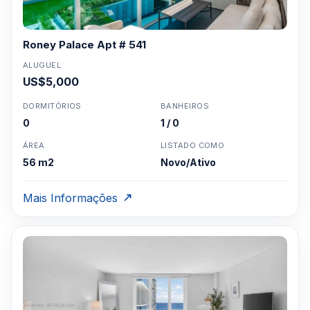
Roney Palace Apt # 541
ALUGUEL
US$5,000
DORMITÓRIOS
BANHEIROS
0
1 / 0
ÁREA
LISTADO COMO
56 m2
Novo/Ativo
Mais Informações