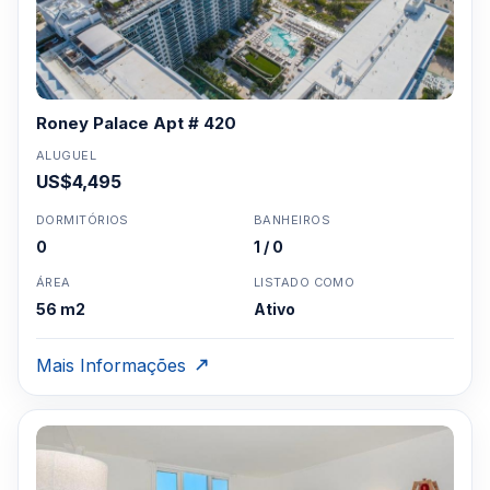
Roney Palace Apt # 420
ALUGUEL
US$4,495
DORMITÓRIOS
BANHEIROS
0
1 / 0
ÁREA
LISTADO COMO
56 m2
Ativo
Mais Informações