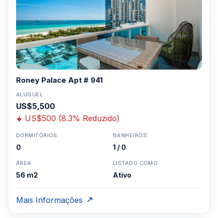
Roney Palace Apt # 941
ALUGUEL
US$5,500
US$500 (8.3% Reduzido)
DORMITÓRIOS
BANHEIROS
0
1 / 0
ÁREA
LISTADO COMO
56 m2
Ativo
Mais Informações