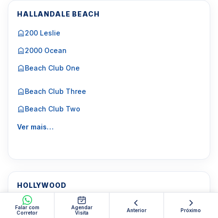
HALLANDALE BEACH
200 Leslie
2000 Ocean
Beach Club One
Beach Club Three
Beach Club Two
Ver mais…
HOLLYWOOD
Apogee Beach Hollywood
Falar com
Agendar
Anterior
Próximo
Corretor
Visita