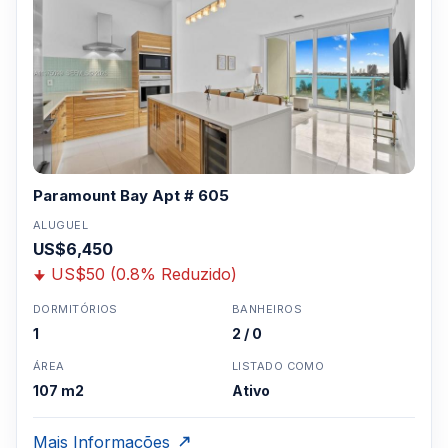
Clique aqui para mandar um email
ou
WhatsApp um corretor em Miami +1 305 540
5744
Para Vendas ligar no telefone no Brasil SP 11-
3957-0613
Paramount Bay Apt # 605
ALUGUEL
US$6,450
US$50 (0.8% Reduzido)
DORMITÓRIOS
BANHEIROS
1
2 / 0
ÁREA
LISTADO COMO
107 m2
Ativo
Mais Informações