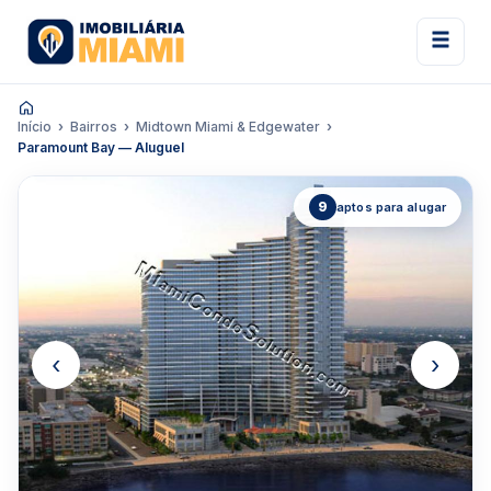
Início
Bairros
Midtown Miami & Edgewater
Paramount Bay — Aluguel
9
aptos para alugar
‹
›