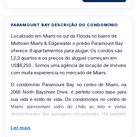
PARAMOUNT BAY DESCRIÇÃO DO CONDOMÍNIO
Localizado em Miami no sul da Flórida no bairro de
Midtown Miami & Edgewater o prédio Paramount Bay
oferece
9 apartamentos para alugar
. Os condos são
1,2,3 quartos e os preços do aluguel começam em
US$6,250 . Somos uma agência de locação de imóveis
com muita experiencia no mercado de Miami.
O condomínio Paramount Bay no centro de Miami, na
2066 North Bayshore Drive, é perfeito como base para
sua vida e estilo de vida. Os condomínios no centro de
Miami apresentam vidro do chão ao teto e vistas
deslumbrantes das paisagens circundantes. Há também
terraços enormes nesta propriedade no centro de Miami e
Ler mais
plantas baixas inovadoras para tornar a sua experiência
em Miami algo como nunca antes. Projetado pelos