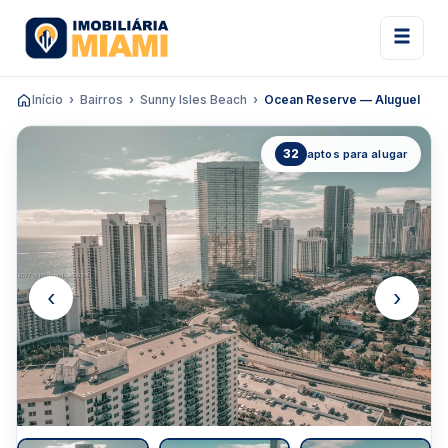
Início
Bairros
Sunny Isles Beach
Ocean Reserve — Aluguel
32
aptos para alugar
‹
›