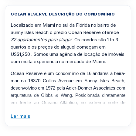
OCEAN RESERVE DESCRIÇÃO DO CONDOMÍNIO
Localizado em Miami no sul da Flórida no bairro de
Sunny Isles Beach o prédio Ocean Reserve oferece
32 apartamentos para alugar
. Os condos são 1 to 3
quartos e os preços do aluguel começam em
US$1,250 . Somos uma agência de locação de imóveis
com muita experiencia no mercado de Miami.
Ocean Reserve é um condomínio de 16 andares à beira-
mar na 19370 Collins Avenue em Sunny Isles Beach,
desenvolvido em 1972 pela Adler-Donner Associates com
arquitetura de Gibbs & Wang. Posicionada diretamente
em frente ao Oceano Atlântico, no extremo norte de
Sunny Isles Beach, a torre abriga 398 residências que
Ler mais
variam de estúdios e layouts de um quarto a plantas
maiores de dois quartos, geralmente abrangendo cerca
de 1.005 a 2.498 pés quadrados. Originalmente