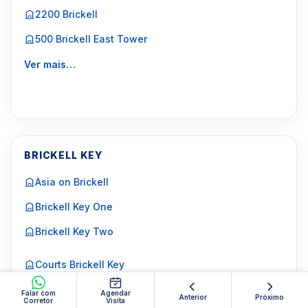
2200 Brickell
500 Brickell East Tower
Ver mais…
BRICKELL KEY
Asia on Brickell
Brickell Key One
Brickell Key Two
Courts Brickell Key
Courvoisier Courts
Falar com
Agendar
Anterior
Próximo
Corretor
Visita