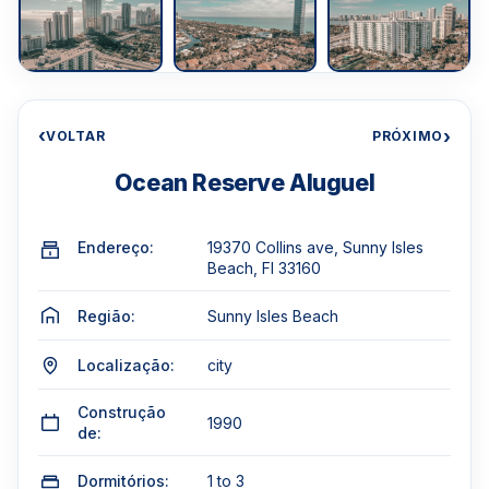
‹
›
VOLTAR
PRÓXIMO
Ocean Reserve Aluguel
Endereço:
19370 Collins ave, Sunny Isles
Beach, Fl 33160
Região:
Sunny Isles Beach
Localização:
city
Construção
1990
de:
Dormitórios:
1 to 3