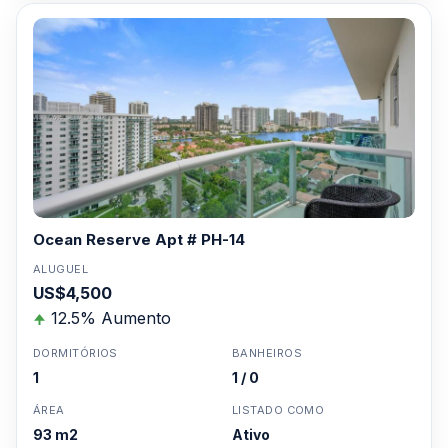
Ocean Reserve Apt # PH-14
ALUGUEL
US$4,500
12.5% Aumento
DORMITÓRIOS
BANHEIROS
1
1 / 0
ÁREA
LISTADO COMO
93 m2
Ativo