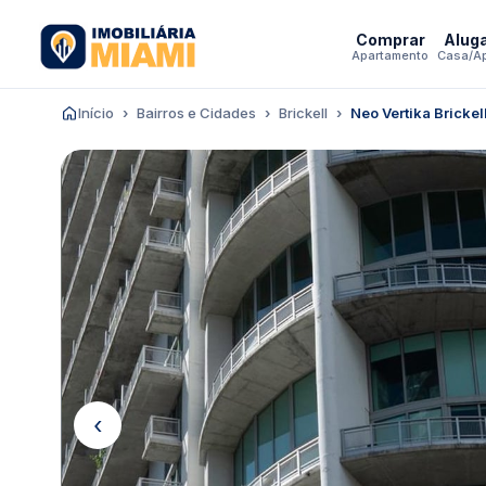
Comprar
Alug
Apartamento
Casa/A
Início
Bairros e Cidades
Brickell
Neo Vertika Brickel
‹