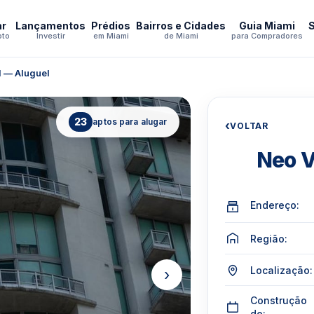
ar
Lançamentos
Prédios
Bairros e Cidades
Guia Miami
pto
Investir
em Miami
de Miami
para Compradores
l — Aluguel
23
aptos para alugar
‹
VOLTAR
Neo V
Endereço:
Região:
Localização:
›
Construção
de: