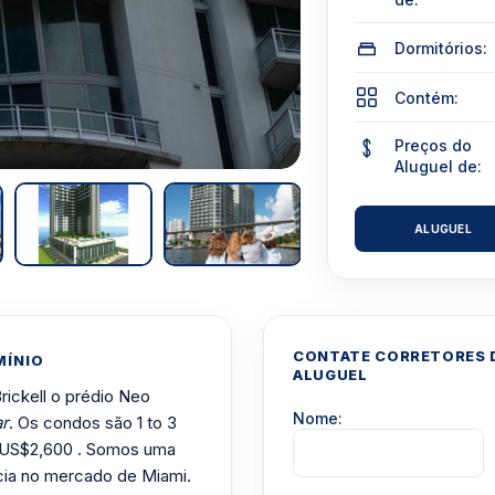
Dormitórios:
Contém:
Preços do
Aluguel de:
ALUGUEL
CONTATE CORRETORES D
MÍNIO
ALUGUEL
rickell o prédio Neo
Nome:
ar
. Os condos são 1 to 3
 US$2,600 . Somos uma
cia no mercado de Miami.