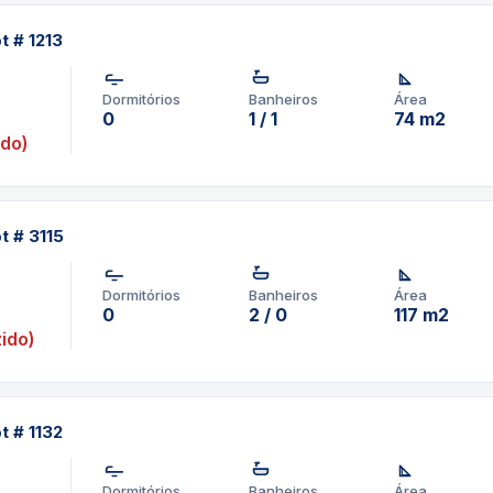
t # 1213
Dormitórios
Banheiros
Área
0
1 / 1
74 m2
ido)
t # 3115
Dormitórios
Banheiros
Área
0
2 / 0
117 m2
ido)
t # 1132
Dormitórios
Banheiros
Área