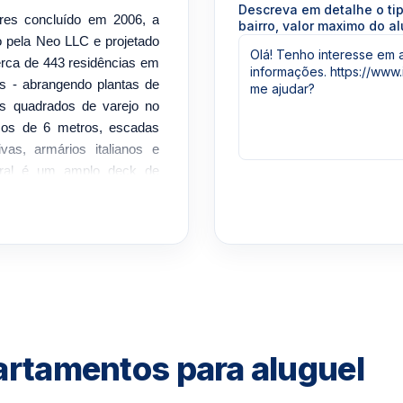
Descreva em detalhe o ti
ares concluído em 2006, a
bairro, valor maximo do al
do pela Neo LLC e projetado
cerca de 443 residências em
eos - abrangendo plantas de
és quadrados de varejo no
icos de 6 metros, escadas
ivas, armários italianos e
tral é um amplo deck de
ndar, com uma piscina de
o da piscina, uma sauna de
pia. Os residentes também
 andares, uma quadra de
e biblioteca, um centro de
serviço completo oferece
m designada. Os inquilinos
ial, e Mary Brickell Village
partamentos para aluguel
cia a pé. Comodidades de