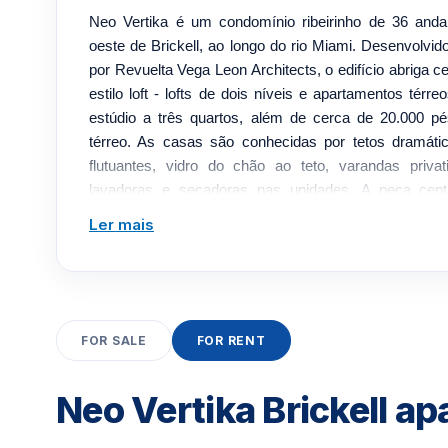
Neo Vertika é um condomínio ribeirinho de 36 and
oeste de Brickell, ao longo do rio Miami. Desenvolvi
por Revuelta Vega Leon Architects, o edifício abriga 
estilo loft - lofts de dois níveis e apartamentos térr
estúdio a três quartos, além de cerca de 20.000 p
térreo. As casas são conhecidas por tetos dramát
flutuantes, vidro do chão ao teto, varandas privat
lavadoras e secadoras nas unidades. A peça cen
comodidades de 49.000 pés quadrados no oitavo a
Ler mais
borda infinita com cascatas, cabanas, um bar ao lad
rocha vulcânica e uma sauna a vapor de aromatera
desfrutam de uma academia de ginástica de dois
raquetebol, uma sala de clube, uma sala de charutos 
negócios e um parque para cães. O edifício de 
FOR SALE
FOR RENT
segurança e concierge 24 horas, manobrista e garage
do térreo incluem o gastropub à beira-mar American Soc
Neo Vertika Brickell a
e Brickell City Center estão a uma curta distân
construção