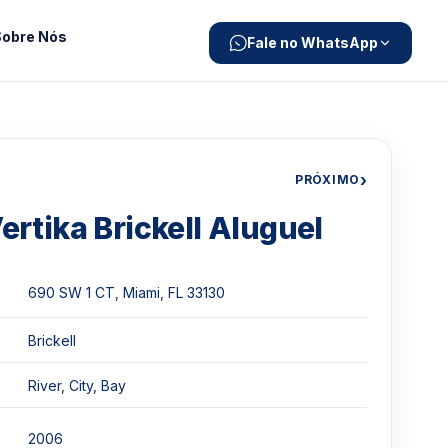
Sobre Nós
Fale no WhatsApp
›
PRÓXIMO
ertika Brickell Aluguel
690 SW 1 CT, Miami, FL 33130
Brickell
River, City, Bay
2006