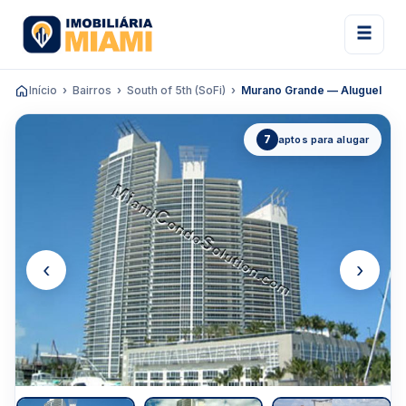
Início
Bairros
South of 5th (SoFi)
Murano Grande — Aluguel
7
aptos para alugar
‹
›