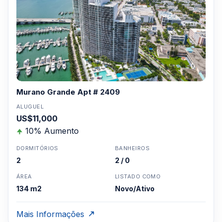
Murano Grande Apt # 2409
ALUGUEL
US$11,000
10% Aumento
DORMITÓRIOS
BANHEIROS
2
2 / 0
ÁREA
LISTADO COMO
134 m2
Novo/Ativo
Mais Informações