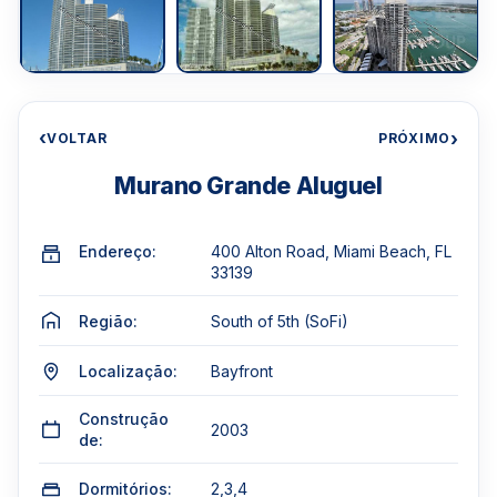
‹
›
VOLTAR
PRÓXIMO
Murano Grande Aluguel
Endereço:
400 Alton Road, Miami Beach, FL
33139
Região:
South of 5th (SoFi)
Localização:
Bayfront
Construção
2003
de:
Dormitórios:
2,3,4