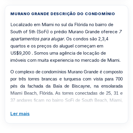
MURANO GRANDE DESCRIÇÃO DO CONDOMÍNIO
Localizado em Miami no sul da Flórida no bairro de
South of 5th (SoFi) o prédio Murano Grande oferece
7
apartamentos para alugar
. Os condos são 2,3,4
quartos e os preços do aluguel começam em
US$9,200 . Somos uma agência de locação de
imóveis com muita experiencia no mercado de Miami.
O complexo de condomínios Murano Grande é composto
por três torres brancas e turquesa com vista para 700
pés da fachada da Baía de Biscayne, na ensolarada
Miami Beach, Flórida. As torres conectadas de 25, 31 e
37 andares ficam no bairro SoFi de South Beach, Miami,
ao sul da Fifth St., onde as lojas chiques, a vida noturna
Ler mais
agitada e as praias arenosas proporcionam alguns
imóveis badalados. Murano Grande oferece muitas
vantagens para quem quer comprar um imóvel na região.