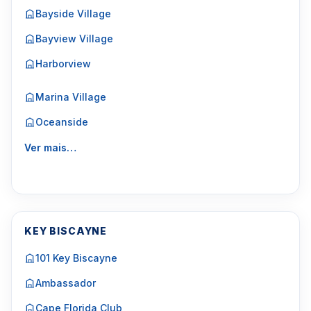
Bayside Village
Bayview Village
Harborview
Marina Village
Oceanside
Ver mais…
KEY BISCAYNE
101 Key Biscayne
Ambassador
Cape Florida Club