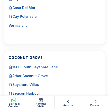
Casa Del Mar
Cay Polynesia
Ver mais…
COCONUT GROVE
1600 South Bayshore Lane
Arbor Coconut Grove
Bayshore Villas
Beacon Harbour
Bellavista
Falar com
Agendar
Anterior
Próximo
Corretor
Visita