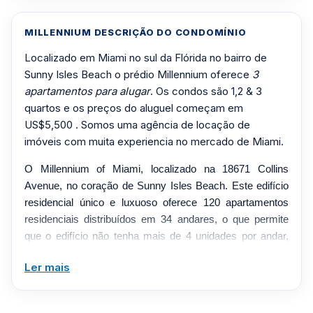
MILLENNIUM DESCRIÇÃO DO CONDOMÍNIO
Localizado em Miami no sul da Flórida no bairro de
Sunny Isles Beach o prédio Millennium oferece
3
apartamentos para alugar
. Os condos são 1,2 & 3
quartos e os preços do aluguel começam em
US$5,500 . Somos uma agência de locação de
imóveis com muita experiencia no mercado de Miami.
O Millennium of Miami, localizado na 18671 Collins
Avenue, no coração de Sunny Isles Beach. Este edifício
residencial único e luxuoso oferece 120 apartamentos
residenciais distribuídos em 34 andares, o que permite
que o edifício não tenha mais de 4 unidades por andar,
cada unidade variando entre 1.680 e 2.780 pés
Ler mais
quadrados. Seu design e planta garantem que cada
unidade tenha uma pausa apreciando a vista das belas
águas azuis do Oceano Atlântico e do horizonte cintilante