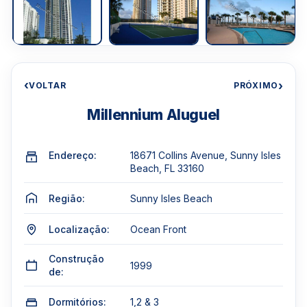
‹
›
VOLTAR
PRÓXIMO
Millennium Aluguel
Endereço:
18671 Collins Avenue, Sunny Isles
Beach, FL 33160
Região:
Sunny Isles Beach
Localização:
Ocean Front
Construção
1999
de:
Dormitórios:
1,2 & 3