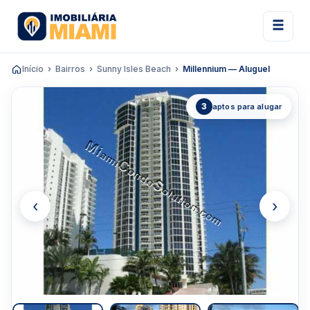
Início
Bairros
Sunny Isles Beach
Millennium — Aluguel
3
aptos para alugar
‹
›