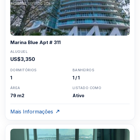
Clique aqui para mandar um email
ou
WhatsApp um corretor em Miami +1 305 540
5744
Para Vendas ligar no telefone no Brasil SP 11-
3957-0613
Marina Blue Apt # 311
ALUGUEL
US$3,350
DORMITÓRIOS
BANHEIROS
1
1 / 1
ÁREA
LISTADO COMO
79 m2
Ativo
Mais Informações