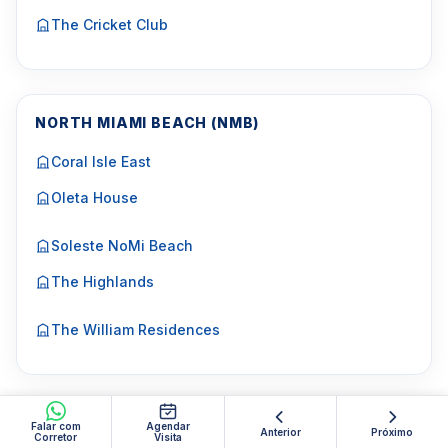
The Cricket Club
NORTH MIAMI BEACH (NMB)
Coral Isle East
Oleta House
Soleste NoMi Beach
The Highlands
The William Residences
FORT LAUDERDALE
Falar com
Agendar
Anterior
Próximo
Corretor
Visita