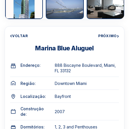
‹
›
VOLTAR
PRÓXIMO
Marina Blue Aluguel
Endereço:
888 Biscayne Boulevard, Miami,
FL 33132
Região:
Downtown Miami
Localização:
Bayfront
Construção
2007
de:
Dormitórios:
1, 2, 3 and Penthouses