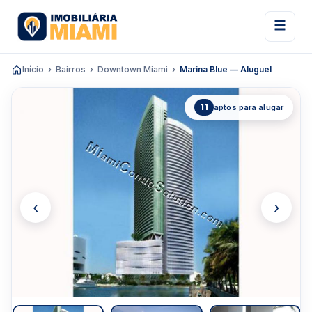
Início
Bairros
Downtown Miami
Marina Blue — Aluguel
11
aptos para alugar
‹
›