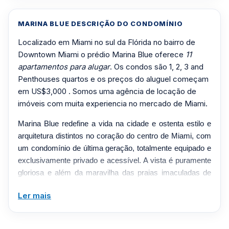
MARINA BLUE DESCRIÇÃO DO CONDOMÍNIO
Localizado em Miami no sul da Flórida no bairro de
Downtown Miami o prédio Marina Blue oferece
11
apartamentos para alugar
. Os condos são 1, 2, 3 and
Penthouses quartos e os preços do aluguel começam
em US$3,000 . Somos uma agência de locação de
imóveis com muita experiencia no mercado de Miami.
Marina Blue redefine a vida na cidade e ostenta estilo e
arquitetura distintos no coração do centro de Miami, com
um condomínio de última geração, totalmente equipado e
exclusivamente privado e acessível. A vista é puramente
gloriosa e além da maravilha das praias imaculadas de
Miami, Baía de Biscayne. Toda a estrutura possui
Ler mais
varandas alternadas que imitam as ondas azuis de Miami
proporcionando tanto o elemento de alegria quanto o
conforto da modernidade. É um casamento entre a