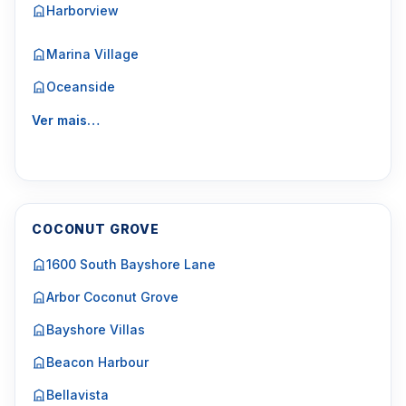
Harborview
Marina Village
Oceanside
Ver mais…
COCONUT GROVE
1600 South Bayshore Lane
Arbor Coconut Grove
Bayshore Villas
Beacon Harbour
Bellavista