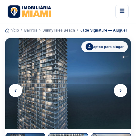
Início
Bairros
Sunny Isles Beach
Jade Signature — Aluguel
4
aptos para alugar
‹
›