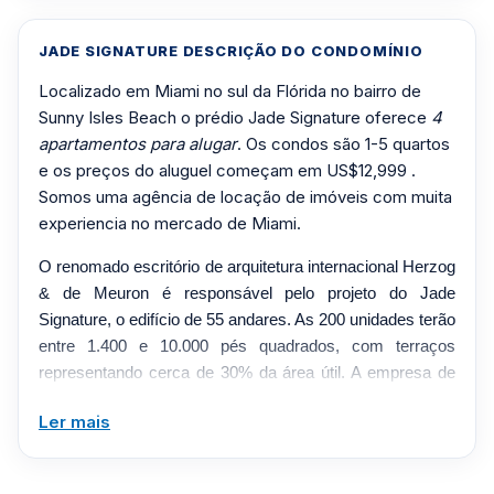
JADE SIGNATURE DESCRIÇÃO DO CONDOMÍNIO
Localizado em Miami no sul da Flórida no bairro de
Sunny Isles Beach o prédio Jade Signature oferece
4
apartamentos para alugar
. Os condos são 1-5 quartos
e os preços do aluguel começam em US$12,999 .
Somos uma agência de locação de imóveis com muita
experiencia no mercado de Miami.
O renomado escritório de arquitetura internacional Herzog
& de Meuron é responsável pelo projeto do Jade
Signature, o edifício de 55 andares. As 200 unidades terão
entre 1.400 e 10.000 pés quadrados, com terraços
representando cerca de 30% da área útil. A empresa de
design de interiores PYR, liderada por Pierre-Yves
Ler mais
Rochon, é responsável pelo lobby, áreas comuns e
interiores das unidades. Raymond Jungles foi contratado
para um paisagismo tropical exuberante. Designer de