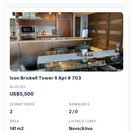
Icon Brickell Tower II Apt # 703
ALUGUEL
US$5,500
DORMITÓRIOS
BANHEIROS
2
2 / 0
ÁREA
LISTADO COMO
141 m2
Novo/Ativo