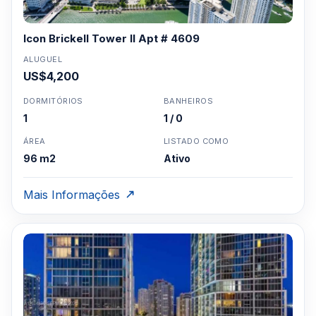
Icon Brickell Tower II Apt # 4609
ALUGUEL
US$4,200
DORMITÓRIOS
BANHEIROS
1
1 / 0
ÁREA
LISTADO COMO
96 m2
Ativo
Mais Informações