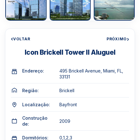
‹
›
VOLTAR
PRÓXIMO
Icon Brickell Tower II Aluguel
Endereço:
495 Brickell Avenue, Miami, FL,
33131
Região:
Brickell
Localização:
Bayfront
Construção
2009
de:
Dormitórios:
0,1,2,3