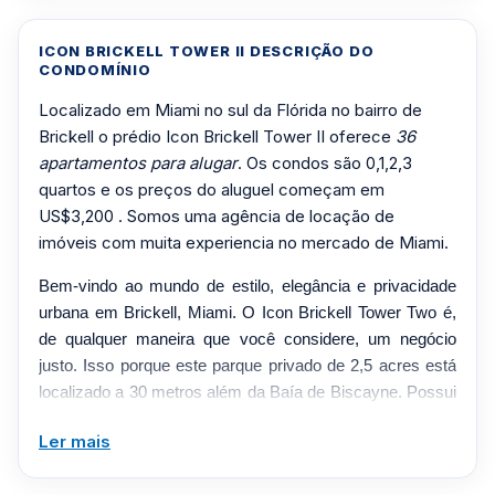
ICON BRICKELL TOWER II DESCRIÇÃO DO
CONDOMÍNIO
Localizado em Miami no sul da Flórida no bairro de
Brickell o prédio Icon Brickell Tower II oferece
36
apartamentos para alugar
. Os condos são 0,1,2,3
quartos e os preços do aluguel começam em
US$3,200 . Somos uma agência de locação de
imóveis com muita experiencia no mercado de Miami.
Bem-vindo ao mundo de estilo, elegância e privacidade
urbana em Brickell, Miami. O Icon Brickell Tower Two é,
de qualquer maneira que você considere, um negócio
justo. Isso porque este parque privado de 2,5 acres está
localizado a 30 metros além da Baía de Biscayne. Possui
algumas das comodidades mais luxuosas de todos os
Ler mais
condomínios disponíveis para venda. Este é um
desenvolvimento destinado ao uso misto. No momento