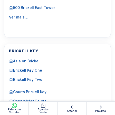
500 Brickell East Tower
Ver mais…
BRICKELL KEY
Asia on Brickell
Brickell Key One
Brickell Key Two
Courts Brickell Key
Courvoisier Courts
Falar com
Agendar
Ver mais…
Anterior
Próximo
Corretor
Visita