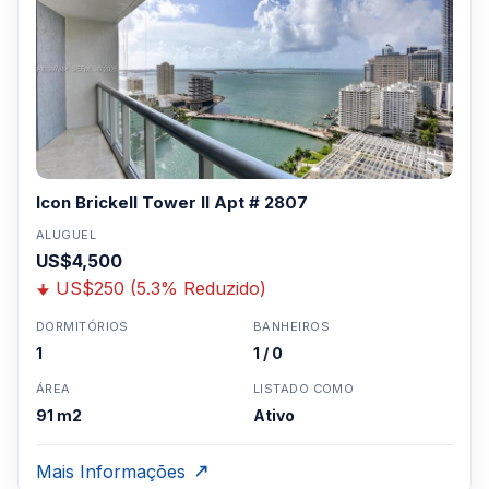
Icon Brickell Tower II Apt # 2807
ALUGUEL
US$4,500
US$250 (5.3% Reduzido)
DORMITÓRIOS
BANHEIROS
1
1 / 0
ÁREA
LISTADO COMO
91 m2
Ativo
Mais Informações