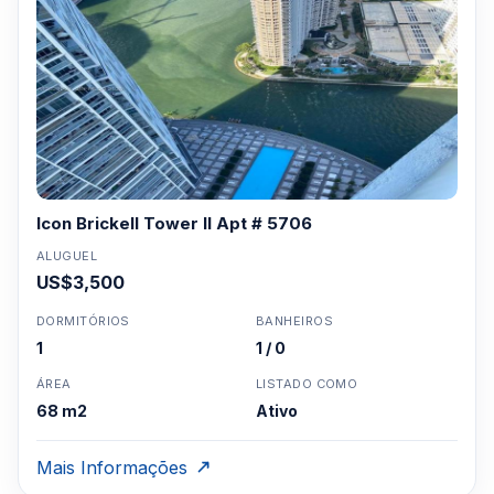
Icon Brickell Tower II Apt # 5706
ALUGUEL
US$3,500
DORMITÓRIOS
BANHEIROS
1
1 / 0
ÁREA
LISTADO COMO
68 m2
Ativo
Mais Informações