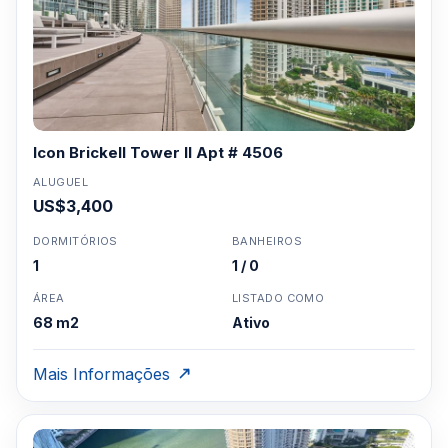
Clique aqui para mandar um email
ou
WhatsApp um corretor em Miami +1 305 540
5744
Para Vendas ligar no telefone no Brasil SP 11-
3957-0613
Icon Brickell Tower II Apt # 4506
ALUGUEL
US$3,400
DORMITÓRIOS
BANHEIROS
1
1 / 0
ÁREA
LISTADO COMO
68 m2
Ativo
Mais Informações