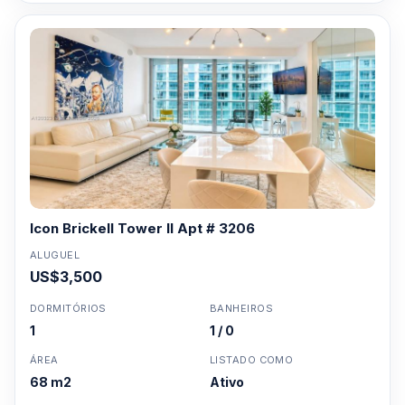
Icon Brickell Tower II Apt # 3206
ALUGUEL
US$3,500
DORMITÓRIOS
BANHEIROS
1
1 / 0
ÁREA
LISTADO COMO
68 m2
Ativo