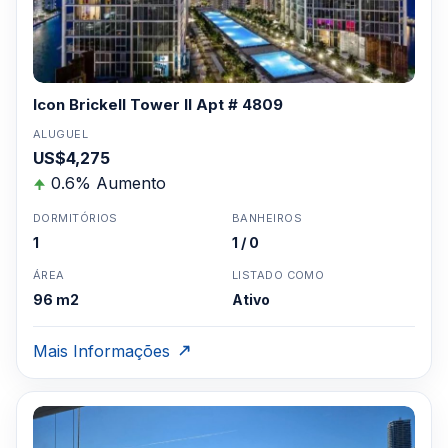
Icon Brickell Tower II Apt # 4809
ALUGUEL
US$4,275
0.6% Aumento
DORMITÓRIOS
BANHEIROS
1
1 / 0
ÁREA
LISTADO COMO
96 m2
Ativo
Mais Informações