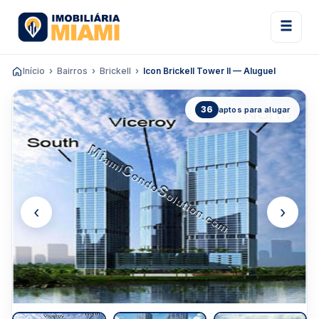
Início
Bairros
Brickell
Icon Brickell Tower II — Aluguel
36
aptos para alugar
‹
›