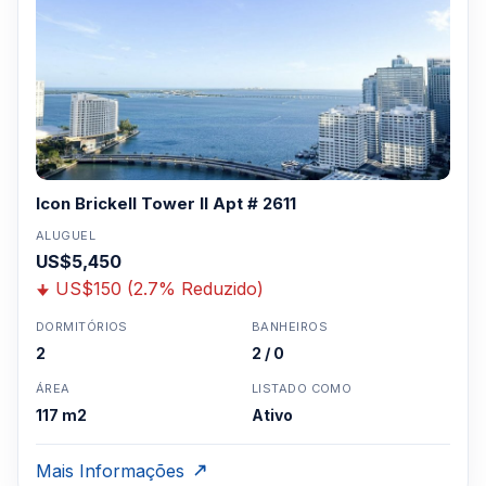
Icon Brickell Tower II Apt # 2611
ALUGUEL
US$5,450
US$150 (2.7% Reduzido)
DORMITÓRIOS
BANHEIROS
2
2 / 0
ÁREA
LISTADO COMO
117 m2
Ativo
Mais Informações