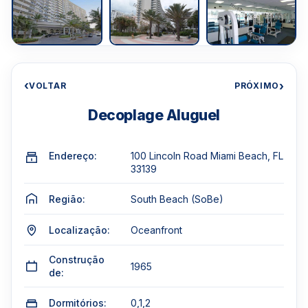
‹
›
VOLTAR
PRÓXIMO
Decoplage Aluguel
Endereço:
100 Lincoln Road Miami Beach, FL
33139
Região:
South Beach (SoBe)
Localização:
Oceanfront
Construção
1965
de:
Dormitórios:
0,1,2