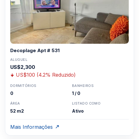
Decoplage Apt # 531
ALUGUEL
US$2,300
US$100 (4.2% Reduzido)
DORMITÓRIOS
BANHEIROS
0
1 / 0
ÁREA
LISTADO COMO
52 m2
Ativo
Mais Informações