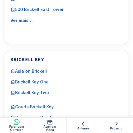
500 Brickell East Tower
Ver mais…
BRICKELL KEY
Asia on Brickell
Brickell Key One
Brickell Key Two
Courts Brickell Key
Courvoisier Courts
Falar com
Agendar
Ver mais…
Anterior
Próximo
Corretor
Visita