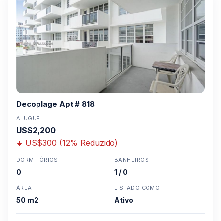
Decoplage Apt # 818
ALUGUEL
US$2,200
US$300 (12% Reduzido)
DORMITÓRIOS
BANHEIROS
0
1 / 0
ÁREA
LISTADO COMO
50 m2
Ativo