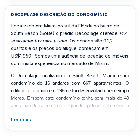
DECOPLAGE DESCRIÇÃO DO CONDOMÍNIO
Localizado em Miami no sul da Flórida no bairro de
South Beach (SoBe) o prédio Decoplage oferece
147
apartamentos para alugar
. Os condos são 0,1,2
quartos e os preços do aluguel começam em
US$1,950 . Somos uma agência de locação de imóveis
com muita experiencia no mercado de Miami.
O Decoplage, localizado em South Beach, Miami, é um
condomínio de 16 andares com 667 apartamentos. O
edifício foi erguido em 1965 e foi desenvolvido pelo Grupo
Merco. Embora este condomínio tenha bem mais de 40
anos, não deixa de oferecer grande apelo visual e é muito
amplo. É grande a tal ponto que pode parecer opressor
Ler mais
para quem está à sua frente ou mesmo vendo-o à
distância. No entanto, este é um condomínio que não se
baseia apenas na sua arquitetura para sugerir que é o