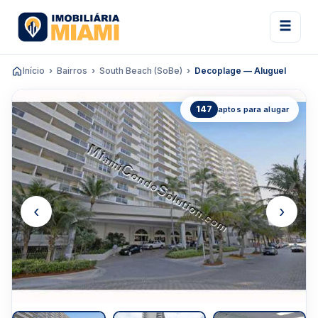
Início
Bairros
South Beach (SoBe)
Decoplage — Aluguel
147
aptos para alugar
‹
›