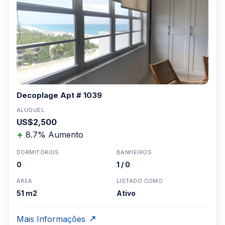
Decoplage Apt # 1039
ALUGUEL
US$2,500
8.7% Aumento
DORMITÓRIOS
BANHEIROS
0
1 / 0
ÁREA
LISTADO COMO
51 m2
Ativo
Mais Informações