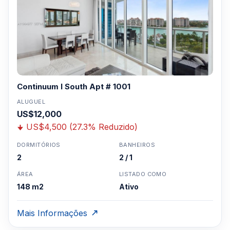
meses, entre aqu
i.
Clique aqui para mandar um email
ou
WhatsApp um corretor em Miami +1 305 540
5744
Para Vendas ligar no telefone no Brasil SP 11-
Continuum I South Apt # 1001
3957-0613
ALUGUEL
US$12,000
US$4,500 (27.3% Reduzido)
DORMITÓRIOS
BANHEIROS
2
2 / 1
ÁREA
LISTADO COMO
148 m2
Ativo
Mais Informações