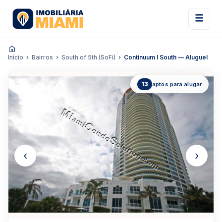
Início
Bairros
South of 5th (SoFi)
Continuum I South — Aluguel
13
aptos para alugar
‹
›