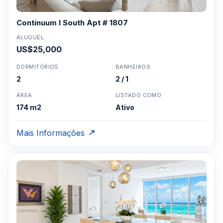
Continuum I South Apt # 1807
ALUGUEL
US$25,000
DORMITÓRIOS
BANHEIROS
2
2 / 1
ÁREA
LISTADO COMO
174 m2
Ativo
Mais Informações