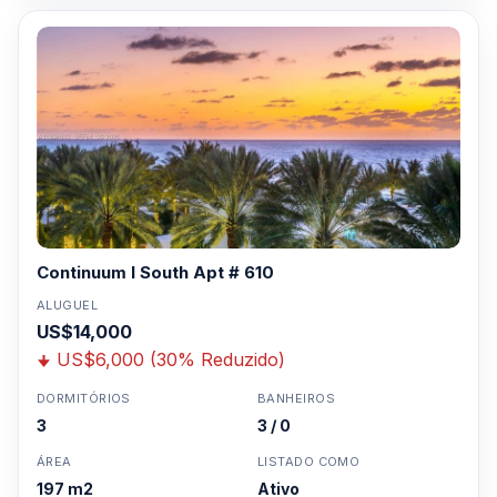
Continuum I South Apt # 610
ALUGUEL
US$14,000
US$6,000 (30% Reduzido)
DORMITÓRIOS
BANHEIROS
3
3 / 0
ÁREA
LISTADO COMO
197 m2
Ativo