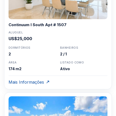
Continuum I South Apt # 1507
ALUGUEL
US$25,000
DORMITÓRIOS
BANHEIROS
2
2 / 1
ÁREA
LISTADO COMO
174 m2
Ativo
Mais Informações