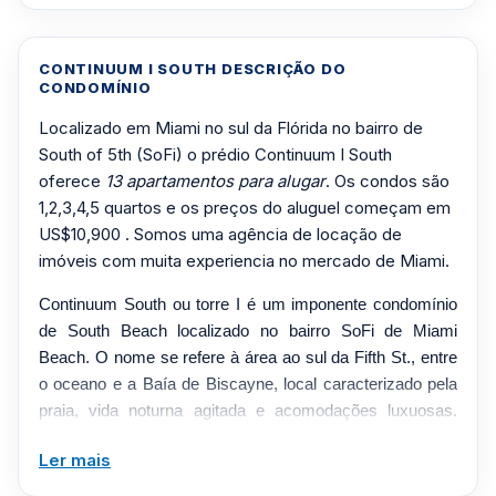
CONTINUUM I SOUTH DESCRIÇÃO DO
CONDOMÍNIO
Localizado em Miami no sul da Flórida no bairro de
South of 5th (SoFi) o prédio Continuum I South
oferece
13 apartamentos para alugar
. Os condos são
1,2,3,4,5 quartos e os preços do aluguel começam em
US$10,900 . Somos uma agência de locação de
imóveis com muita experiencia no mercado de Miami.
Continuum South ou torre I é um imponente condomínio
de South Beach localizado no bairro SoFi de Miami
Beach. O nome se refere à área ao sul da Fifth St., entre
o oceano e a Baía de Biscayne, local caracterizado pela
praia, vida noturna agitada e acomodações luxuosas.
Continuum South é um símbolo de South Beach, Miami.
Ler mais
É a primeira de um par de torres (a outra é Continuum
North) desenvolvida por Ian Bruce Eichner e baseada nos