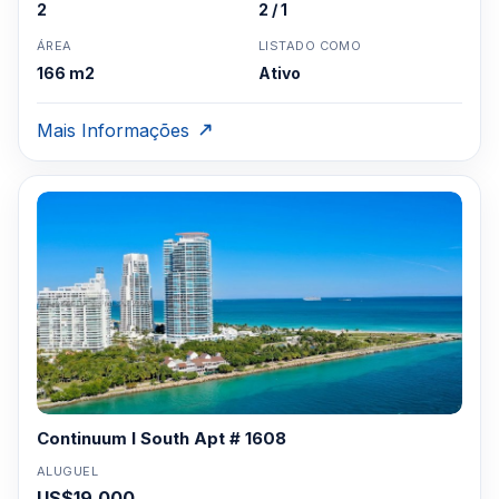
2
2 / 1
ÁREA
LISTADO COMO
166 m2
Ativo
Mais Informações
Continuum I South Apt # 1608
ALUGUEL
US$19,000