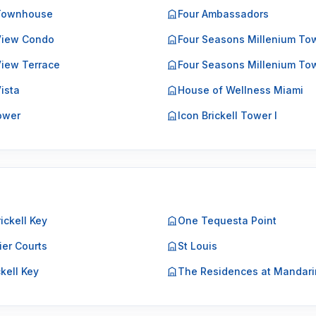
 Townhouse
Four Ambassadors
 View Condo
Four Seasons Millenium To
View Terrace
Four Seasons Millenium Tow
Vista
House of Wellness Miami
Tower
Icon Brickell Tower I
ickell Key
One Tequesta Point
ier Courts
St Louis
ckell Key
The Residences at Mandarin