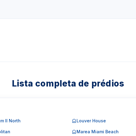
com contrato de no
calizado em Key Biscayne
da
, Se você procura
.
pp um corretor em
1-3957-0613
Lista completa de prédios
m II North
Louver House
litan
Marea Miami Beach