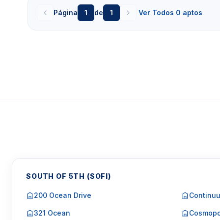
Página
1
de
1
Ver Todos 0 aptos
Essa página e atualizada diariamente com alugueis 
minimo de 3 a 12 meses. Esse condomínio que e lo
pode
oferer ou nao oferecer
aluguel para tempora
alugar por um
tempo menor que 1 meses, entre aqu
i
Clique aqui para mandar um email
ou
WhatsA
Miami +1 305 540 5744
Para Vendas ligar no telefone no Brasil SP 1
SOUTH OF 5TH (SOFI)
200 Ocean Drive
Continuu
321 Ocean
Cosmopo