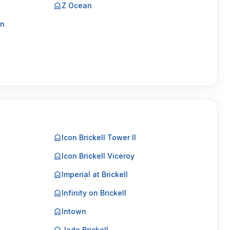
Z Ocean
on
Icon Brickell Tower II
Icon Brickell Viceroy
Imperial at Brickell
Infinity on Brickell
Intown
Jade Brickell