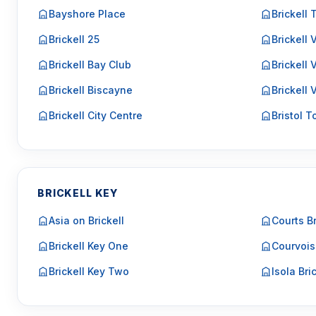
Bayshore Place
Brickell
Brickell 25
Brickell
Brickell Bay Club
Brickell 
Brickell Biscayne
Brickell 
Brickell City Centre
Bristol 
BRICKELL KEY
Asia on Brickell
Courts Br
Brickell Key One
Courvois
Brickell Key Two
Isola Bri