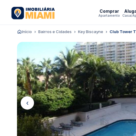
Comprar
Alug
Apartamento
Casa/A
Início
Bairros e Cidades
Key Biscayne
Club Tower T
‹