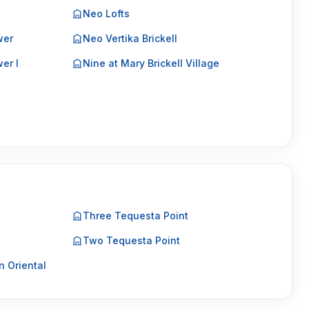
Neo Lofts
wer
Neo Vertika Brickell
er I
Nine at Mary Brickell Village
Three Tequesta Point
Two Tequesta Point
 Oriental