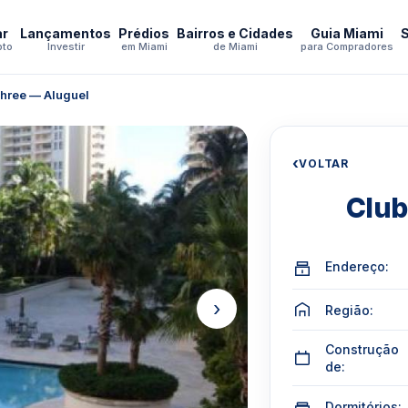
ar
Lançamentos
Prédios
Bairros e Cidades
Guia Miami
pto
Investir
em Miami
de Miami
para Compradores
hree — Aluguel
‹
VOLTAR
Club
Endereço:
›
Região:
Construção
de:
Dormitórios: