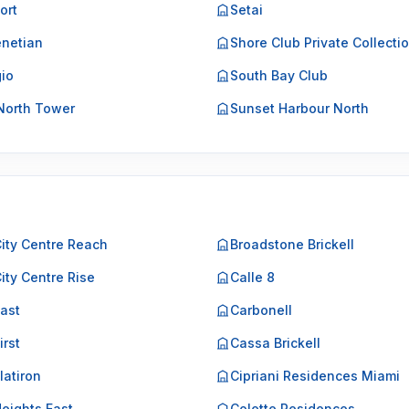
ort
Setai
netian
Shore Club Private Collecti
gio
South Bay Club
North Tower
Sunset Harbour North
City Centre Reach
Broadstone Brickell
City Centre Rise
Calle 8
East
Carbonell
irst
Cassa Brickell
Flatiron
Cipriani Residences Miami
Heights East
Colette Residences