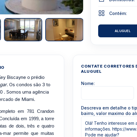
Contém:
ALUGUEL
CONTATE CORRETORES D
IO
ALUGUEL
Key Biscayne o prédio
Nome:
gar
. Os condos são 3 to
0 . Somos uma agência
ercado de Miami.
Descreva em detalhe o ti
completo em 781 Crandon
bairro, valor maximo do al
Concluída em 1999, a torre
tas de dois, três e quatro
a-mar permite que muitas