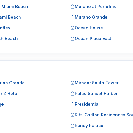
k Miami Beach
Murano at Portofino
ami Beach
Murano Grande
ntley
Ocean House
th Beach
Ocean Place East
rina Grande
Mirador South Tower
 / Z Hotel
Palau Sunset Harbor
ge
Presidential
o
Ritz-Carlton Residences So
Roney Palace