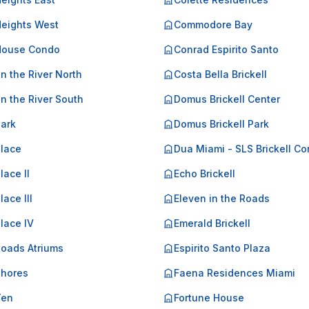
Heights West
Commodore Bay
 House Condo
Conrad Espirito Santo
on the River North
Costa Bella Brickell
on the River South
Domus Brickell Center
Park
Domus Brickell Park
Place
Dua Miami - SLS Brickell C
lace II
Echo Brickell
lace III
Eleven in the Roads
Place IV
Emerald Brickell
Roads Atriums
Espirito Santo Plaza
Shores
Faena Residences Miami
Ten
Fortune House