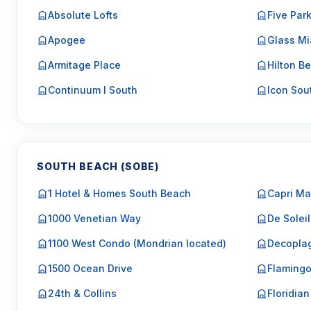
Absolute Lofts
Five Par
Apogee
Glass Mi
Armitage Place
Hilton Be
Continuum I South
Icon Sou
SOUTH BEACH (SOBE)
1 Hotel & Homes South Beach
Capri Ma
1000 Venetian Way
De Soleil
1100 West Condo (Mondrian located)
Decopla
1500 Ocean Drive
Flaming
24th & Collins
Floridian