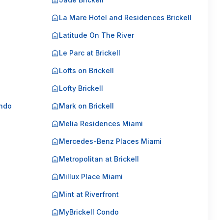
La Mare Hotel and Residences Brickell
Latitude On The River
Le Parc at Brickell
Lofts on Brickell
Lofty Brickell
ondo
Mark on Brickell
Melia Residences Miami
Mercedes-Benz Places Miami
Metropolitan at Brickell
Millux Place Miami
Mint at Riverfront
MyBrickell Condo