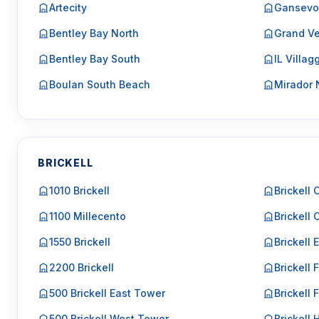
Artecity
Gansevo
Bentley Bay North
Grand Ve
Bentley Bay South
IL Villag
Boulan South Beach
Mirador 
BRICKELL
1010 Brickell
Brickell 
1100 Millecento
Brickell 
1550 Brickell
Brickell 
2200 Brickell
Brickell F
500 Brickell East Tower
Brickell 
500 Brickell West Tower
Brickell 