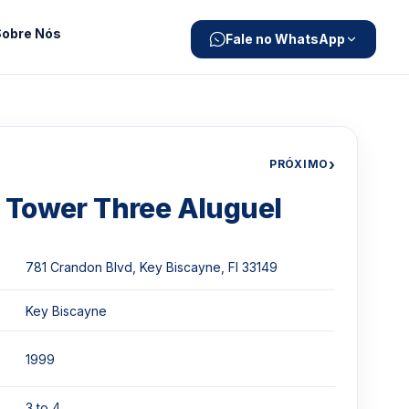
Sobre Nós
Fale no WhatsApp
›
PRÓXIMO
 Tower Three Aluguel
781 Crandon Blvd, Key Biscayne, Fl 33149
Key Biscayne
1999
3 to 4