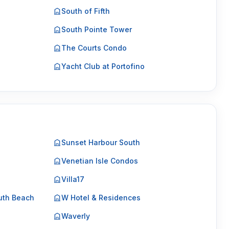
South of Fifth
South Pointe Tower
The Courts Condo
Yacht Club at Portofino
Sunset Harbour South
Venetian Isle Condos
Villa17
uth Beach
W Hotel & Residences
Waverly