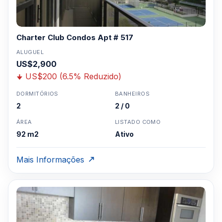
Charter Club Condos Apt # 517
ALUGUEL
US$2,900
US$200 (6.5% Reduzido)
DORMITÓRIOS
BANHEIROS
2
2 / 0
ÁREA
LISTADO COMO
92 m2
Ativo
Mais Informações