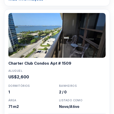
Charter Club Condos Apt # 1509
ALUGUEL
US$2,600
DORMITÓRIOS
BANHEIROS
1
2 / 0
ÁREA
LISTADO COMO
71 m2
Novo/Ativo