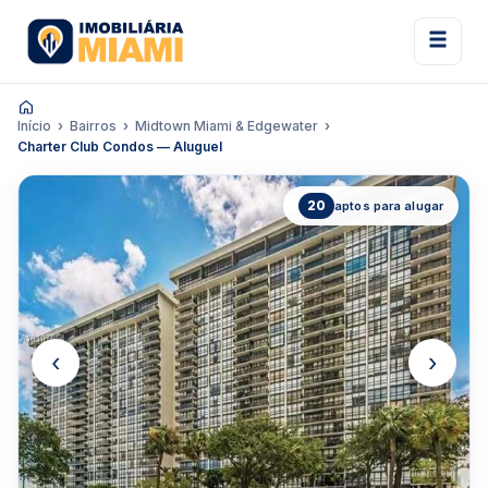
Início
Bairros
Midtown Miami & Edgewater
Charter Club Condos — Aluguel
20
aptos para alugar
‹
›