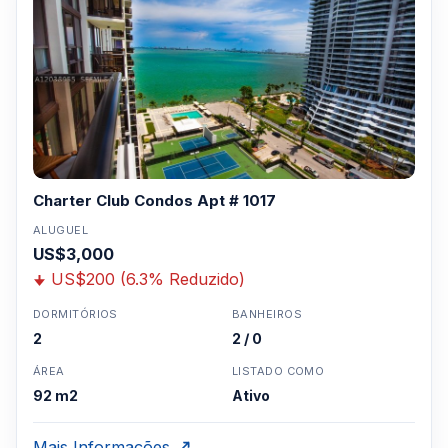
Charter Club Condos Apt # 1017
ALUGUEL
US$3,000
US$200 (6.3% Reduzido)
DORMITÓRIOS
BANHEIROS
2
2 / 0
ÁREA
LISTADO COMO
92 m2
Ativo
Mais Informações