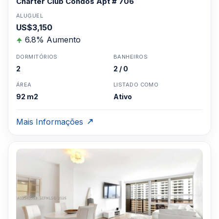
Charter Club Condos Apt # 706
ALUGUEL
US$3,150
6.8% Aumento
DORMITÓRIOS
BANHEIROS
2
2 / 0
ÁREA
LISTADO COMO
92 m2
Ativo
Mais Informações