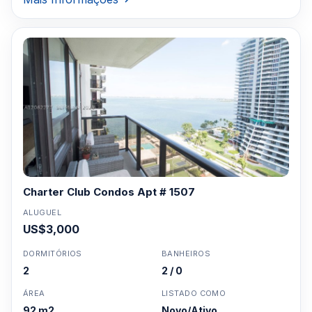
Charter Club Condos Apt # 1507
ALUGUEL
US$3,000
DORMITÓRIOS
BANHEIROS
2
2 / 0
ÁREA
LISTADO COMO
92 m2
Novo/Ativo