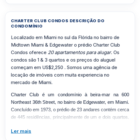
CHARTER CLUB CONDOS DESCRIÇÃO DO
CONDOMÍNIO
Localizado em Miami no sul da Flórida no bairro de
Midtown Miami & Edgewater o prédio Charter Club
Condos oferece
20 apartamentos para alugar
. Os
condos são 1 & 3 quartos e os preços do aluguel
começam em US$2,250 . Somos uma agência de
locação de imóveis com muita experiencia no
mercado de Miami.
Charter Club é um condomínio à beira-mar na 600
Northeast 36th Street, no bairro de Edgewater, em Miami.
Concluído em 1973, o prédio de 23 andares contém cerca
de 445 residências, principalmente de um e dois quartos.
Janelas e varandas do chão ao teto aproveitam a Baía de
Ler mais
Biscayne e as vistas do horizonte, enquanto a
propriedade ocupa mais de seis acres perto de Midtown