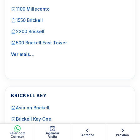
1100 Millecento
1550 Brickell
2200 Brickell
500 Brickell East Tower
Ver mais…
BRICKELL KEY
Asia on Brickell
Brickell Key One
Brickell Key Two
Falar com
Agendar
Anterior
Próximo
Corretor
Visita