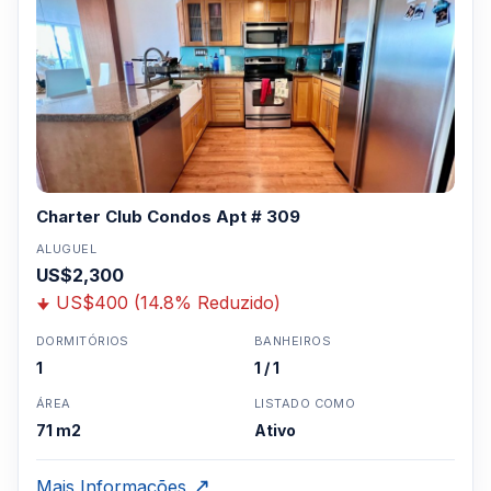
Charter Club Condos Apt # 309
ALUGUEL
US$2,300
US$400 (14.8% Reduzido)
DORMITÓRIOS
BANHEIROS
1
1 / 1
ÁREA
LISTADO COMO
71 m2
Ativo
Mais Informações