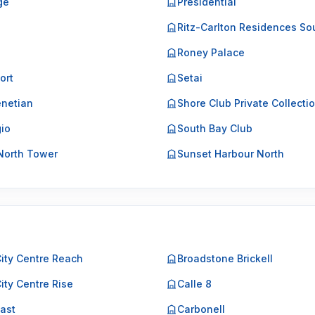
ge
Presidential
o
Ritz-Carlton Residences So
Roney Palace
ort
Setai
netian
Shore Club Private Collecti
gio
South Bay Club
North Tower
Sunset Harbour North
City Centre Reach
Broadstone Brickell
City Centre Rise
Calle 8
East
Carbonell