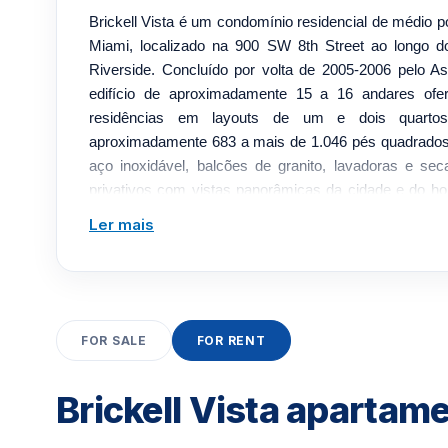
Brickell Vista é um condomínio residencial de médio po
Miami, localizado na 900 SW 8th Street ao longo do
Riverside. Concluído por volta de 2005-2006 pelo A
edifício de aproximadamente 15 a 16 andares of
residências em layouts de um e dois quarto
aproximadamente 683 a mais de 1.046 pés quadrados
aço inoxidável, balcões de granito, lavadoras e sec
privativos com vistas panorâmicas da cidade e do hor
reside em oferecer uma experiência de condomínio be
Ler mais
completo a um valor comparativo, a poucos quarteirõe
deck de recreação no sexto andar abriga as principai
incluindo uma piscina elevada com vista para o 
academia e uma sala de recreação infantil, complem
horas no lobby, estacionamento em vários níveis e a
FOR SALE
FOR RENT
Com um lobby elegante e espaço comercial no térreo,
endereço conveniente de serviço completo a pouco
Brickell Vista apartam
centro de Brickell, a poucos minutos do centro da
Biscayne, das principais rodovias e do Aeroporto