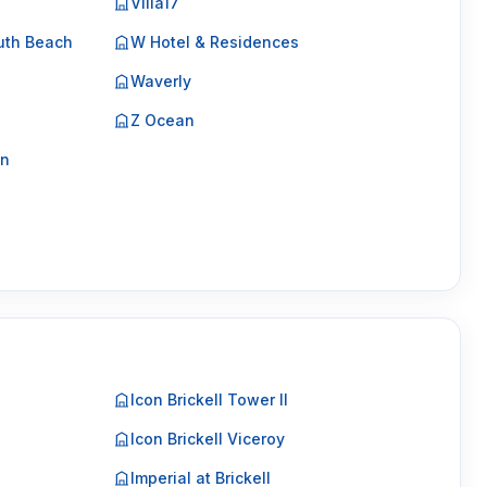
Villa17
uth Beach
W Hotel & Residences
Waverly
Z Ocean
on
Icon Brickell Tower II
Icon Brickell Viceroy
Imperial at Brickell