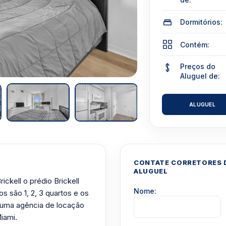
Dormitórios:
Contém:
Preços do
Aluguel de:
Fonte: Unidade 1103
ALUGUEL
CONTATE CORRETORES D
ALUGUEL
ickell o prédio Brickell
Nome:
s são 1, 2, 3 quartos e os
uma agência de locação
iami.