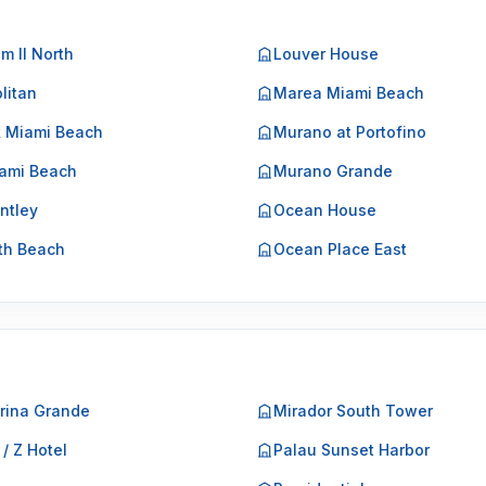
m II North
Louver House
litan
Marea Miami Beach
k Miami Beach
Murano at Portofino
ami Beach
Murano Grande
ntley
Ocean House
th Beach
Ocean Place East
rina Grande
Mirador South Tower
 / Z Hotel
Palau Sunset Harbor