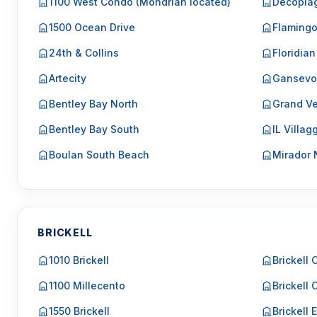
1100 West Condo (Mondrian located)
Decopla
1500 Ocean Drive
Flaming
24th & Collins
Floridian
Artecity
Gansevo
Bentley Bay North
Grand Ve
Bentley Bay South
IL Villag
Boulan South Beach
Mirador 
BRICKELL
1010 Brickell
Brickell 
1100 Millecento
Brickell 
1550 Brickell
Brickell 