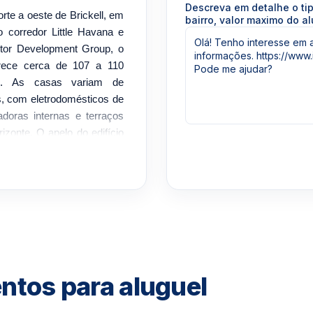
Descreva em detalhe o ti
rte a oeste de Brickell, em
bairro, valor maximo do al
 corredor Little Havana e
stor Development Group, o
erece cerca de 107 a 110
s. As casas variam de
, com eletrodomésticos de
adoras internas e terraços
izonte. O apelo do edifício
m localizada e com serviço
s do centro de Brickell. Um
s comodidades do edifício,
horizonte da cidade, uma
entada por atendimento 24
cesso seguro e controlado.
 Brickell Vista oferece um
s quarteirões a oeste do
entos para aluguel
 cidade, Miami Beach, Key
 Internacional de Miami.