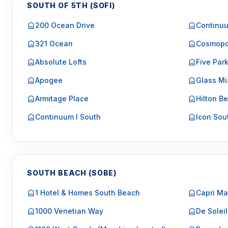
SOUTH OF 5TH (SOFI)
200 Ocean Drive
Continuu
321 Ocean
Cosmopo
Absolute Lofts
Five Par
Apogee
Glass Mi
Armitage Place
Hilton Be
Continuum I South
Icon Sou
SOUTH BEACH (SOBE)
1 Hotel & Homes South Beach
Capri Ma
1000 Venetian Way
De Soleil