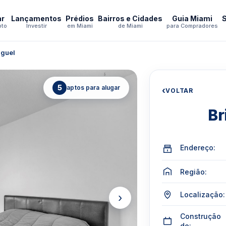
ar
Lançamentos
Prédios
Bairros e Cidades
Guia Miami
pto
Investir
em Miami
de Miami
para Compradores
uguel
5
aptos para alugar
‹
VOLTAR
Br
Endereço:
Região:
Localização:
›
Construção
de: