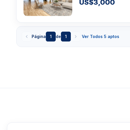
US$3,000
Página
1
de
1
Ver Todos 5 aptos