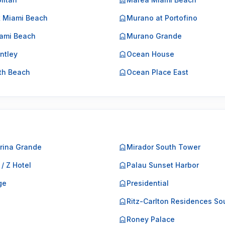
k Miami Beach
Murano at Portofino
ami Beach
Murano Grande
ntley
Ocean House
th Beach
Ocean Place East
rina Grande
Mirador South Tower
 / Z Hotel
Palau Sunset Harbor
ge
Presidential
o
Ritz-Carlton Residences So
Roney Palace