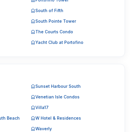
South of Fifth
South Pointe Tower
The Courts Condo
Yacht Club at Portofino
Sunset Harbour South
Venetian Isle Condos
Villa17
uth Beach
W Hotel & Residences
Waverly