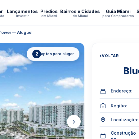
ar
Lançamentos
Prédios
Bairros e Cidades
Guia Miami
pto
Investir
em Miami
de Miami
para Compradores
Tower — Aluguel
2
aptos para alugar
‹
VOLTAR
Blu
Endereço:
Região:
Localização:
›
Construção
de: