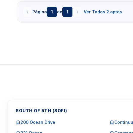
Página
1
de
1
Ver Todos 2 aptos
SOUTH OF 5TH (SOFI)
200 Ocean Drive
Continuu
321 Ocean
Cosmopo