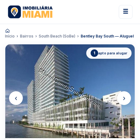
Início
Bairros
South Beach (SoBe)
Bentley Bay South — Aluguel
1
apto para alugar
‹
›