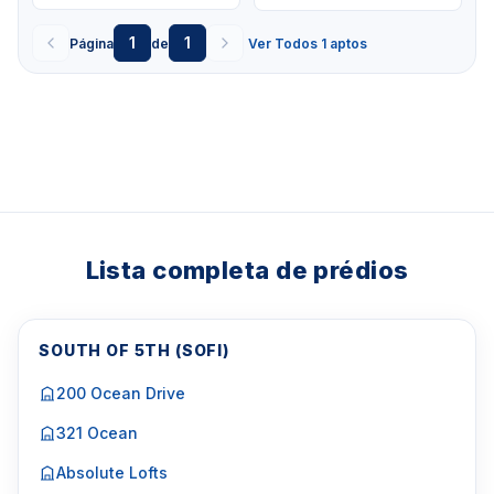
WhatsApp um corretor em Miami +1 305 540
1
1
Página
de
Ver Todos 1 aptos
5744
Para Vendas ligar no telefone no Brasil SP 11-
3957-0613
Lista completa de prédios
SOUTH OF 5TH (SOFI)
200 Ocean Drive
321 Ocean
Absolute Lofts