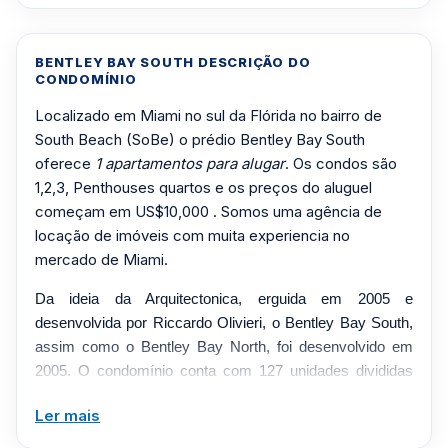
BENTLEY BAY SOUTH DESCRIÇÃO DO
CONDOMÍNIO
Localizado em Miami no sul da Flórida no bairro de
South Beach (SoBe) o prédio Bentley Bay South
oferece
1 apartamentos para alugar
. Os condos são
1,2,3, Penthouses quartos e os preços do aluguel
começam em US$10,000 . Somos uma agência de
locação de imóveis com muita experiencia no
mercado de Miami.
Da ideia da Arquitectonica, erguida em 2005 e
desenvolvida por Riccardo Olivieri, o Bentley Bay South,
assim como o Bentley Bay North, foi desenvolvido em
2005. O condomínio conta com 127 unidades divididas
em 25 andares. Não importa em qual apartamento você
Ler mais
esteja, com certeza você receberá muitos elogios. Com
varandas que acentuam o aspecto geral do condomínio