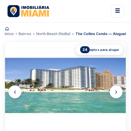
Início
Bairros
North Beach (NoBe)
The Collins Condo — Aluguel
24
aptos para alugar
‹
›