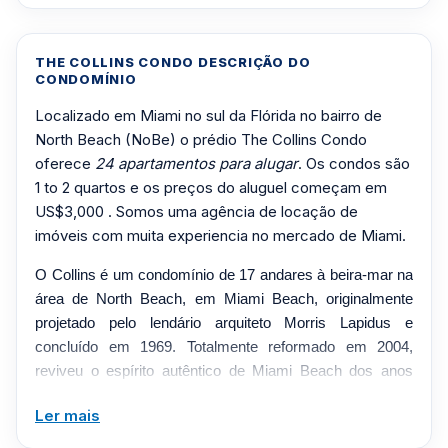
THE COLLINS CONDO DESCRIÇÃO DO
CONDOMÍNIO
Localizado em Miami no sul da Flórida no bairro de
North Beach (NoBe) o prédio The Collins Condo
oferece
24 apartamentos para alugar
. Os condos são
1 to 2 quartos e os preços do aluguel começam em
US$3,000 . Somos uma agência de locação de
imóveis com muita experiencia no mercado de Miami.
O Collins é um condomínio de 17 andares à beira-mar na
área de North Beach, em Miami Beach, originalmente
projetado pelo lendário arquiteto Morris Lapidus e
concluído em 1969. Totalmente reformado em 2004,
reviveu o espírito autêntico de Miami Beach dos anos
1960, ao mesmo tempo em que adicionou confortos
Ler mais
modernos, oferecendo um estilo de vida mais tranquilo à
beira-mar, próximo à Collins Avenue, vindo da energia de