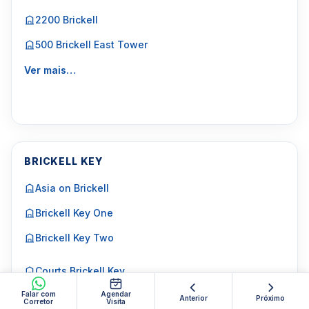
2200 Brickell
500 Brickell East Tower
Ver mais…
BRICKELL KEY
Asia on Brickell
Brickell Key One
Brickell Key Two
Courts Brickell Key
Falar com
Courvoisier Courts
Agendar
Anterior
Próximo
Corretor
Visita