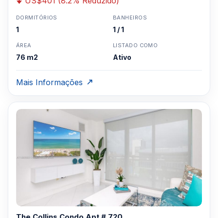
US$401 (8.2% Reduzido)
DORMITÓRIOS
BANHEIROS
1
1 / 1
ÁREA
LISTADO COMO
76 m2
Ativo
Mais Informações
The Collins Condo Apt # 720