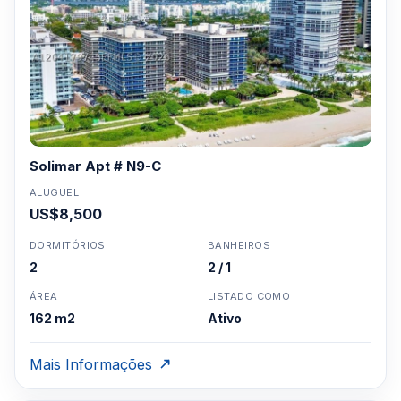
Solimar Apt # N9-C
ALUGUEL
US$8,500
DORMITÓRIOS
BANHEIROS
2
2 / 1
ÁREA
LISTADO COMO
162 m2
Ativo
Mais Informações