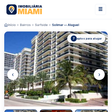
Início
Bairros
Surfside
Solimar — Aluguel
7
aptos para alugar
‹
›