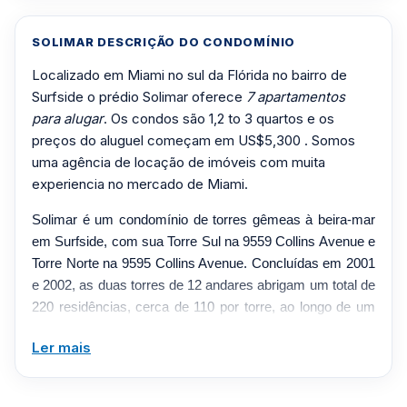
SOLIMAR DESCRIÇÃO DO CONDOMÍNIO
Localizado em Miami no sul da Flórida no bairro de
Surfside o prédio Solimar oferece
7 apartamentos
para alugar
. Os condos são 1,2 to 3 quartos e os
preços do aluguel começam em US$5,300 . Somos
uma agência de locação de imóveis com muita
experiencia no mercado de Miami.
Solimar é um condomínio de torres gêmeas à beira-mar
em Surfside, com sua Torre Sul na 9559 Collins Avenue e
Torre Norte na 9595 Collins Avenue. Concluídas em 2001
e 2002, as duas torres de 12 andares abrigam um total de
220 residências, cerca de 110 por torre, ao longo de um
dos últimos grandes trechos de frente para o mar da
Ler mais
praia. As casas abrangem plantas baixas de um, dois e
três quartos, de cerca de 1.260 a 2.790 pés quadrados,
com tetos de nove a três metros, vidro do chão ao teto,