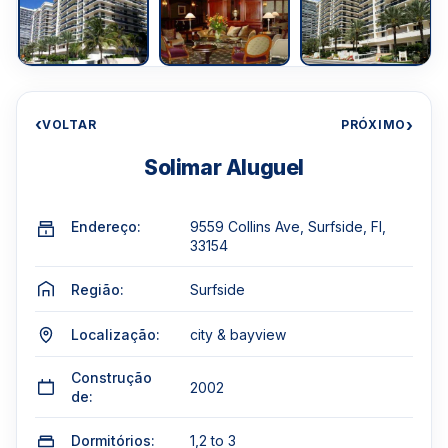
‹
›
VOLTAR
PRÓXIMO
Solimar Aluguel
Endereço:
9559 Collins Ave, Surfside, Fl,
33154
Região:
Surfside
Localização:
city & bayview
Construção
2002
de:
Dormitórios:
1,2 to 3