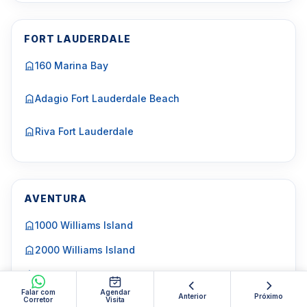
FORT LAUDERDALE
160 Marina Bay
Adagio Fort Lauderdale Beach
Riva Fort Lauderdale
AVENTURA
1000 Williams Island
2000 Williams Island
3000 Williams Island
Falar com
Agendar
Anterior
Próximo
4000 Williams Island
Corretor
Visita