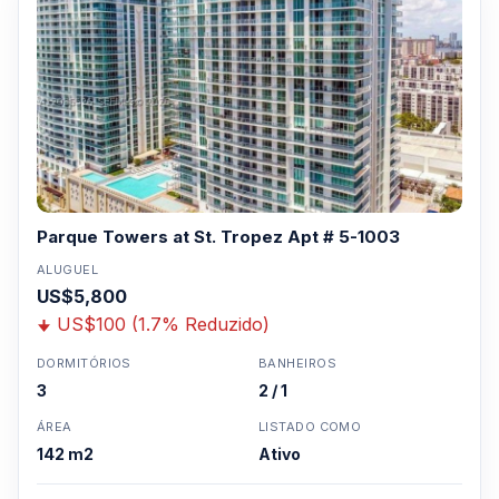
Parque Towers at St. Tropez Apt # 5-1003
ALUGUEL
US$5,800
US$100 (1.7% Reduzido)
DORMITÓRIOS
BANHEIROS
3
2 / 1
ÁREA
LISTADO COMO
142 m2
Ativo