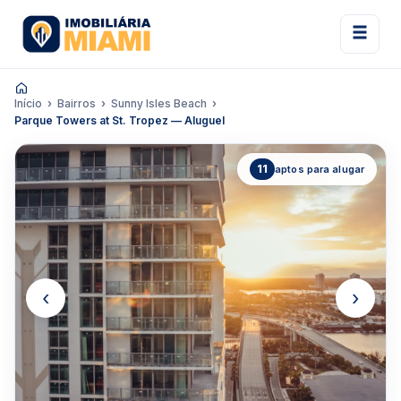
Início
Bairros
Sunny Isles Beach
Parque Towers at St. Tropez — Aluguel
11
aptos para alugar
‹
›