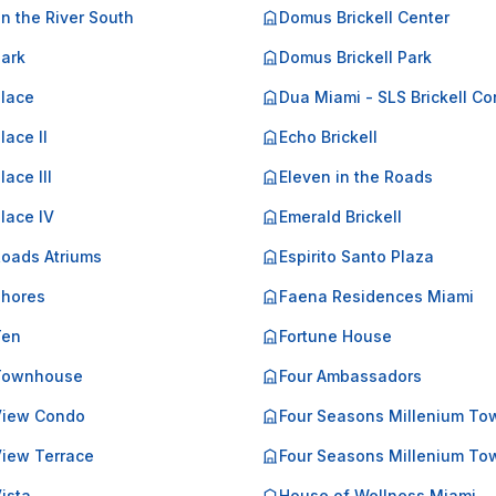
on the River South
Domus Brickell Center
Park
Domus Brickell Park
Place
Dua Miami - SLS Brickell C
lace II
Echo Brickell
lace III
Eleven in the Roads
Place IV
Emerald Brickell
Roads Atriums
Espirito Santo Plaza
Shores
Faena Residences Miami
Ten
Fortune House
 Townhouse
Four Ambassadors
 View Condo
Four Seasons Millenium To
View Terrace
Four Seasons Millenium Tow
Vista
House of Wellness Miami