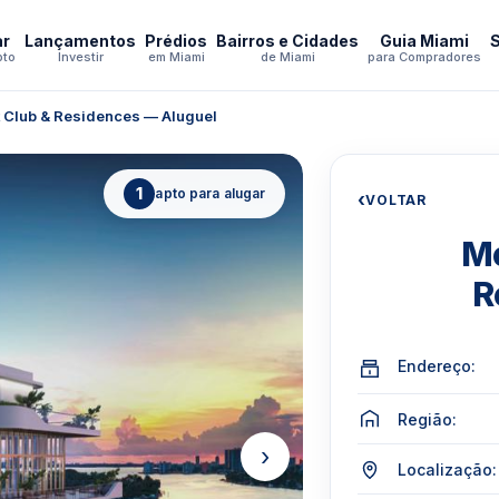
ar
Lançamentos
Prédios
Bairros e Cidades
Guia Miami
pto
Investir
em Miami
de Miami
para Compradores
 Club & Residences — Aluguel
1
apto para alugar
‹
VOLTAR
Mo
R
Endereço:
Região:
›
Localização: