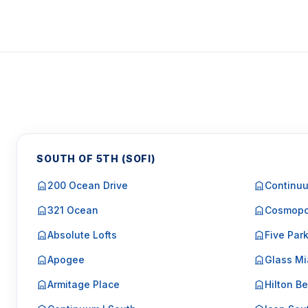
SOUTH OF 5TH (SOFI)
200 Ocean Drive
Continuu
321 Ocean
Cosmopo
Absolute Lofts
Five Par
Apogee
Glass Mi
Armitage Place
Hilton Be