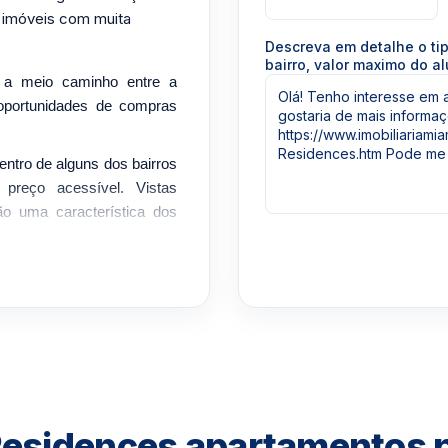
 imóveis com muita
Descreva em detalhe o ti
bairro, valor maximo do al
 a meio caminho entre a
oportunidades de compras
ntro de alguns dos bairros
 preço acessível. Vistas
o uma característica dos
res apresentam cozinhas
 aço inoxidável.
i Beach incluem piscina,
so à praia. Também possui
com contrato de no
calizado em Miami Beach
da
, Se você procura
esidences apartamentos p