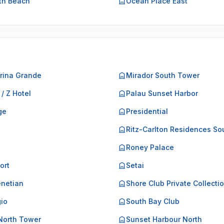
th Beach
Ocean Place East
rina Grande
Mirador South Tower
 / Z Hotel
Palau Sunset Harbor
ge
Presidential
o
Ritz-Carlton Residences So
Roney Palace
ort
Setai
netian
Shore Club Private Collecti
gio
South Bay Club
North Tower
Sunset Harbour North