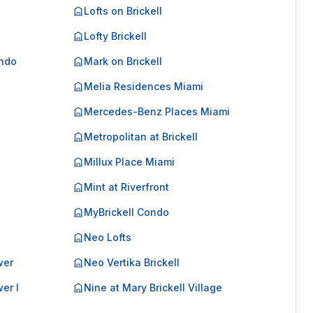
Lofts on Brickell
Lofty Brickell
ondo
Mark on Brickell
Melia Residences Miami
Mercedes-Benz Places Miami
Metropolitan at Brickell
Millux Place Miami
Mint at Riverfront
MyBrickell Condo
Neo Lofts
wer
Neo Vertika Brickell
er I
Nine at Mary Brickell Village