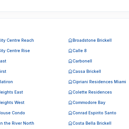
City Centre Reach
Broadstone Brickell
City Centre Rise
Calle 8
East
Carbonell
irst
Cassa Brickell
Flatiron
Cipriani Residences Miami
Heights East
Colette Residences
Heights West
Commodore Bay
 House Condo
Conrad Espirito Santo
on the River North
Costa Bella Brickell