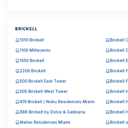
BRICKELL
1010 Brickell
Brickell 
1100 Millecento
Brickell 
1550 Brickell
Brickell 
2200 Brickell
Brickell F
500 Brickell East Tower
Brickell 
500 Brickell West Tower
Brickell 
619 Brickell / Nobu Residences Miami
Brickell 
888 Brickell by Dolce & Gabbana
Brickell
Atelier Residences Miami
Brickell 