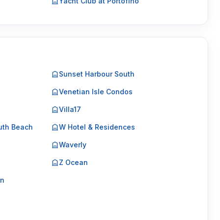
Yacht Club at Portofino
Sunset Harbour South
Venetian Isle Condos
Villa17
uth Beach
W Hotel & Residences
Waverly
Z Ocean
on