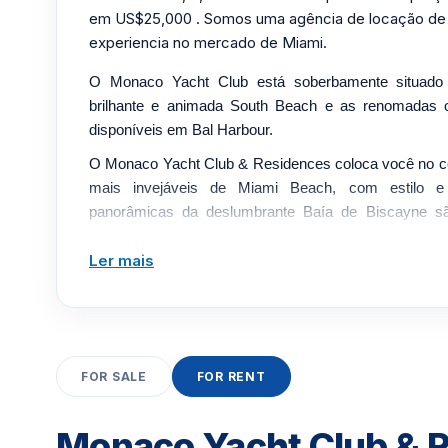
em US$25,000 . Somos uma agência de locação de
experiencia no mercado de Miami.
O Monaco Yacht Club está soberbamente situado
brilhante e animada South Beach e as renomadas 
disponíveis em Bal Harbour.
O Monaco Yacht Club & Residences coloca você no ce
mais invejáveis ​​de Miami Beach, com estilo e
panorâmicas da deslumbrante Baía de Biscayne sã
generosos terraços das residências. Os interio
europeias, bancadas em granito e eletrodomésticos em
Ler mais
As comodidades de primeira linha do Monaco Miam
jacuzzi, churrasqueira ao ar livre à sombra e aces
rampas para marina.
FOR SALE
FOR RENT
Essa página e atualizada diariamente com alugueis 
minimo de 3 a 12 meses. Esse condomínio que e lo
pode
oferer ou nao oferecer
aluguel para tempora
Monaco Yacht Club & R