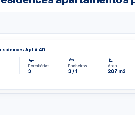
.
pp um corretor em
1-3957-0613
esidences Apt # 4D
Dormitórios
Banheiros
Área
3
3 / 1
207 m2