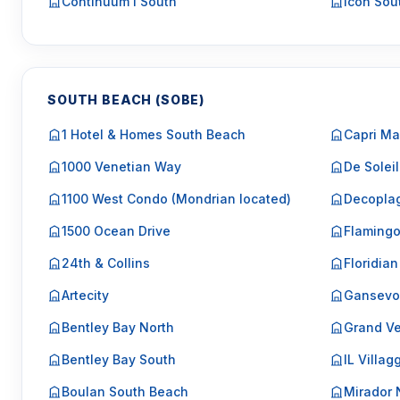
Continuum I South
Icon Sou
SOUTH BEACH (SOBE)
1 Hotel & Homes South Beach
Capri Ma
1000 Venetian Way
De Soleil
1100 West Condo (Mondrian located)
Decopla
1500 Ocean Drive
Flaming
24th & Collins
Floridian
Artecity
Gansevo
Bentley Bay North
Grand Ve
Bentley Bay South
IL Villag
Boulan South Beach
Mirador 