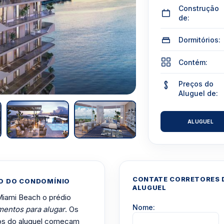
Construção
de:
Dormitórios:
Contém:
Preços do
Aluguel de:
ALUGUEL
CONTATE CORRETORES D
ÃO DO CONDOMÍNIO
ALUGUEL
 Miami Beach o prédio
Nome:
mentos para alugar
. Os
ços do aluguel começam