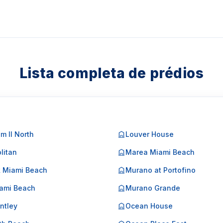
Lista completa de prédios
m II North
Louver House
litan
Marea Miami Beach
k Miami Beach
Murano at Portofino
ami Beach
Murano Grande
ntley
Ocean House